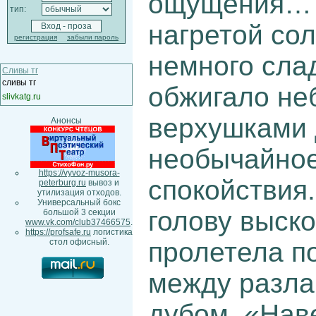
ощущения… 
тип:
нагретой со
регистрация
забыли пароль
немного слад
Сливы тг
сливы тг
обжигало неб
slivkatg.ru
верхушками 
Анонсы
необычайное
https://vyvoz-musora-
спокойствия.
peterburg.ru
вывоз и
утилизация отходов.
Универсальный бокс
голову выско
большой 3 секции
www.vk.com/club37466575
.
https://profsafe.ru
логистика
пролетела по
стол офисный.
между разла
дубом. «Нав