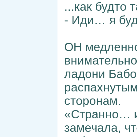
...как будто 
- Иди… я бу
ОН медленно
внимательно
ладони Бабо
распахнутым
сторонам.
«Странно… и
замечала, ч