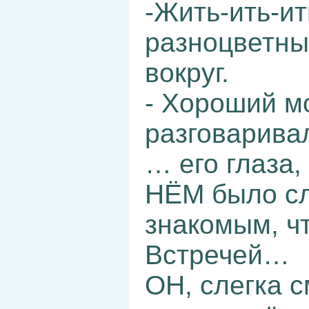
-Жить-ить-ит
разноцветны
вокруг.
- Хороший мо
разговаривал
… его глаза, 
НЁМ было с
знакомым, ч
Встречей…
ОН, слегка с