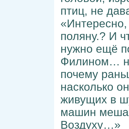
птиц, не да
«Интересно, 
поляну.? И 
нужно ещё п
Филином… н
почему рань
насколько он
живущих в ш
машин мешае
Воздуху…»