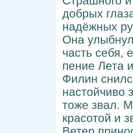
Страшного и
добрых глаз
надёжных ру
Она улыбнула
часть себя,
пение Лета и
Филин снилс
настойчиво 
тоже звал. 
красотой и 
Ветер принос