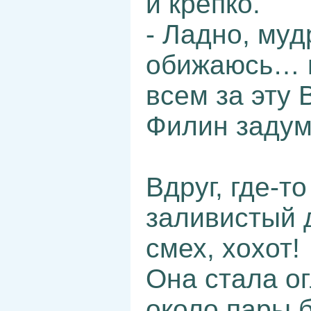
и крепко.
- Ладно, муд
обижаюсь… и
всем за эту
Филин задум
Вдруг, где-т
заливистый 
смех, хохот!
Она стала о
около пары 