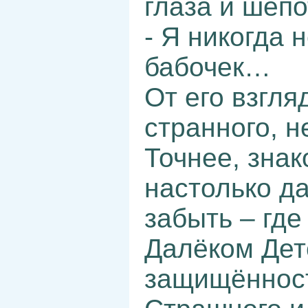
глаза и шёпо
- Я никогда 
бабочек…
От его взгля
странного, 
Точнее, зна
настолько да
забыть – где
Далёком Детс
защищённост