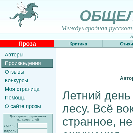
ОБЩЕ
Международная русскоязы
Проза
Критика
Стихи
Авторы
Произведения
Отзывы
Авто
Конкурсы
Моя страница
Летний день
Помощь
лесу. Всё во
О сайте прозы
Для зарегистрированных
странное, не 
пользователей
логин:
пароль: