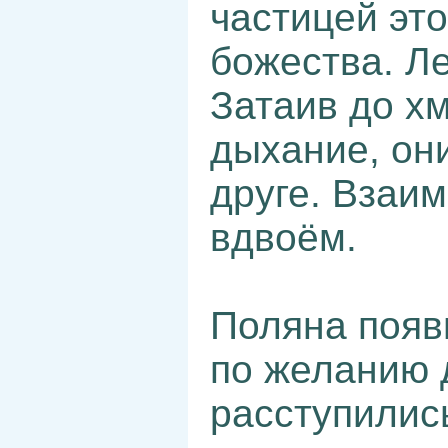
частицей это
божества. Л
Затаив до х
дыхание, они
друге. Взаи
вдвоём.
Поляна появ
по желанию 
расступилис