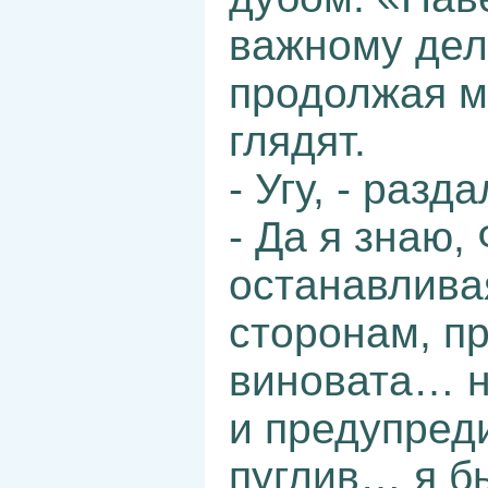
важному дел
продолжая м
глядят.
- Угу, - разд
- Да я знаю, 
останавлива
сторонам, п
виновата… н
и предупреди
пуглив… я б