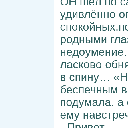
ОН шёл по с
удивлённо ог
спокойных,п
родными гла
недоумение.
ласково обня
в спину… «Н
беспечным в 
подумала, а
ему навстреч
- Привет…