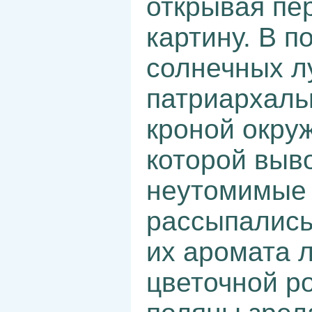
открывая пе
картину. В п
солнечных л
патриархаль
кроной окру
которой выв
неутомимые 
рассыпались
их аромата 
цветочной р