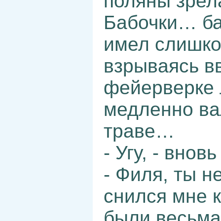
поляны зрел
Бабочки… ба
имел слишко
взрываясь в
фейерверке 
медленно ва
траве…
- Угу, - внов
- Филя, ты н
снился мне к
были весьма