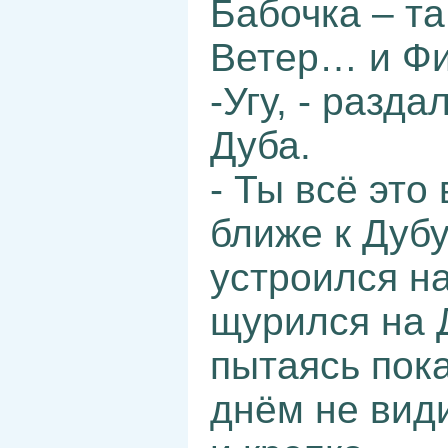
Бабочка – та
Ветер… и Ф
-Угу, - разд
Дуба.
- Ты всё это
ближе к Дубу
устроился н
щурился на 
пытаясь пока
днём не види