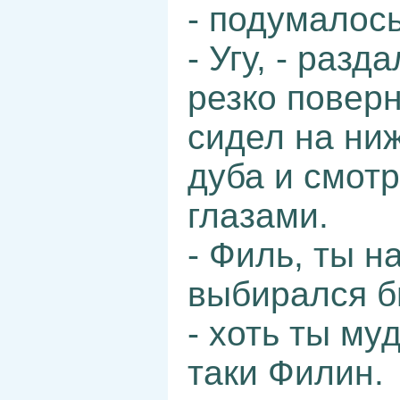
- подумалось
- Угу, - раз
резко поверн
сидел на ни
дуба и смот
глазами.
- Филь, ты н
выбирался бы
- хоть ты му
таки Филин.