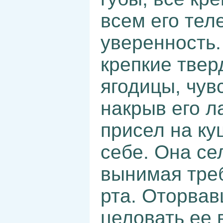
всем его тел
уверенность.
крепкие твер
ягодицы, чув
накрыв его л
присел на ку
себе. Она се
вынимая треб
рта. Оторвав
целовать ее 