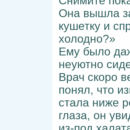
Снимите пока
Она вышла з
кушетку и сп
холодно?»
Ему было даж
неуютно сиде
Врач скоро в
понял, что и
стала ниже р
глаза, он уви
из-под халат