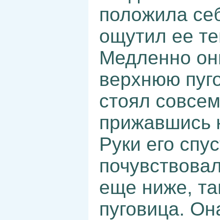
положила себ
ощутил ее те
Медленно он
верхнюю пуго
стоял совсем 
прижавшись 
Руки его спу
почувствовал
еще ниже, та
пуговица. Он