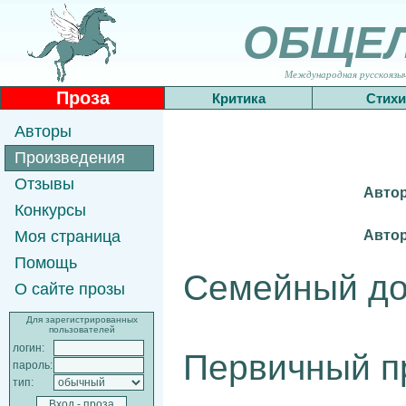
ОБЩЕ
Международная русскоязычн
Проза
Критика
Стихи
Авторы
Произведения
Отзывы
Автор
Конкурсы
Автор
Моя страница
Помощь
Семейный до
О сайте прозы
Для зарегистрированных
пользователей
логин:
Первичный п
пароль:
тип: