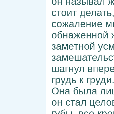
он называл же
стоит делать
сожаление мг
обнаженной 
заметной усм
замешательст
шагнул впере
грудь к груди
Она была ли
он стал цело
губы, все кр