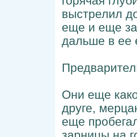
горячая глуб
выстрелил до
еще и еще за
дальше в ее 
Предварител
Они еще како
друге, мерца
еще пробегал
зарницы на г