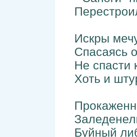
Перестроил
Искры мечу
Спасаясь о
Не спасти 
Хоть и шту
Прокаженн
Заледенелы
Буйный либ