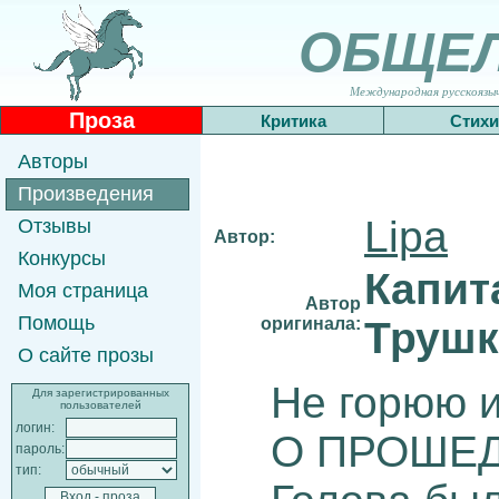
ОБЩЕ
Международная русскоязычн
Проза
Критика
Стихи
Авторы
Произведения
Lipa
Отзывы
Автор:
Конкурсы
Капит
Моя страница
Автор
Помощь
оригинала:
Трушк
О сайте прозы
Не горюю и
Для зарегистрированных
пользователей
логин:
О ПРОШЕД
пароль:
тип: