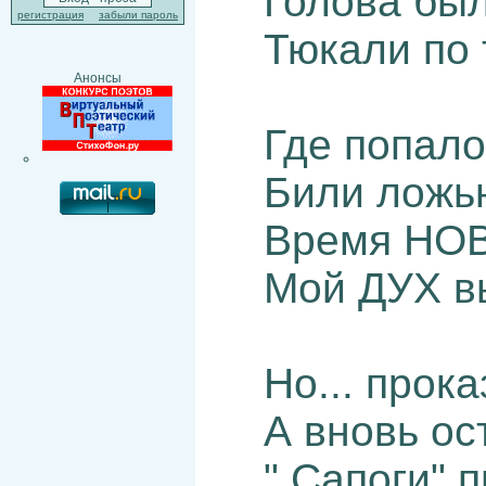
Голова был
регистрация
забыли пароль
Тюкали по 
Анонсы
Где попало
Били ложью
Время НОВ
Мой ДУХ вы
Но... прок
А вновь ос
" Сапоги" 