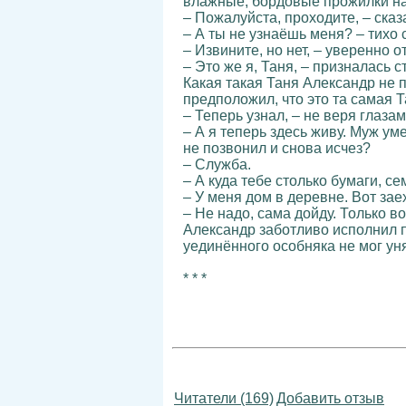
влажные, бордовые прожилки на 
– Пожалуйста, проходите, – сказ
– А ты не узнаёшь меня? – тихо 
– Извините, но нет, – уверенно 
– Это же я, Таня, – призналась 
Какая такая Таня Александр не п
предположил, что это та самая Т
– Теперь узнал, – не веря глаза
– А я теперь здесь живу. Муж ум
не позвонил и снова исчез?
– Служба.
– А куда тебе столько бумаги, с
– У меня дом в деревне. Вот зае
– Не надо, сама дойду. Только во
Александр заботливо исполнил п
уединённого особняка не мог уня
* * *
Читатели (169)
Добавить отзыв