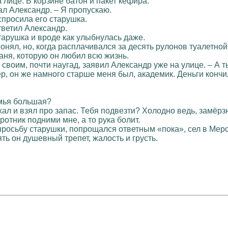
лице. В корзине батон и пакет кефира.
ал Александр. – Я пропускаю.
спросила его старушка.
ответил Александр.
старушка и вроде как улыбнулась даже.
онял, но, когда расплачивался за десять рулонов туалетно
аня, которую он любил всю жизнь.
м своим, почти наугад, заявил Александр уже на улице. – А 
ер, он же намного старше меня был, академик. Деньги кончил
емья большая?
хал и взял про запас. Тебя подвезти? Холодно ведь, замёрз
ротник подними мне, а то рука болит.
росьбу старушки, попрощался ответным «пока», сел в Мерсе
ть он душевный трепет, жалость и грусть.