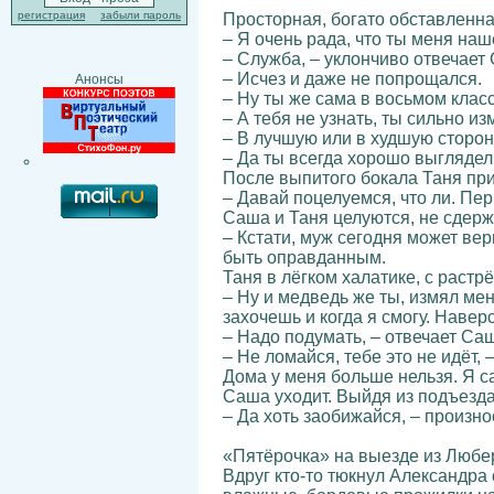
регистрация
забыли пароль
Просторная, богато обставленна
– Я очень рада, что ты меня наш
– Служба, – уклончиво отвечает
– Исчез и даже не попрощался.
Анонсы
– Ну ты же сама в восьмом классе
– А тебя не узнать, ты сильно из
– В лучшую или в худшую сторо
– Да ты всегда хорошо выглядел
После выпитого бокала Таня при
– Давай поцелуемся, что ли. Пе
Саша и Таня целуются, не сдержи
– Кстати, муж сегодня может ве
быть оправданным.
Таня в лёгком халатике, с раст
– Ну и медведь же ты, измял мен
захочешь и когда я смогу. Наве
– Надо подумать, – отвечает Са
– Не ломайся, тебе это не идёт, 
Дома у меня больше нельзя. Я с
Саша уходит. Выйдя из подъезда,
– Да хоть заобижайся, – произнос
«Пятёрочка» на выезде из Любер
Вдруг кто-то тюкнул Александра 