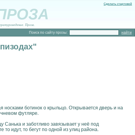
Сделать стартовой
 ПРОЗА
ературоведение. Проза.
Поиск по сайту прозы:
эпизодах"
я носками ботинок о крыльцо. Открывается дверь и на
ричневом футляре.
у Санька и заботливо завязывает у неё под
то идут, то бегут по одной из улиц района.