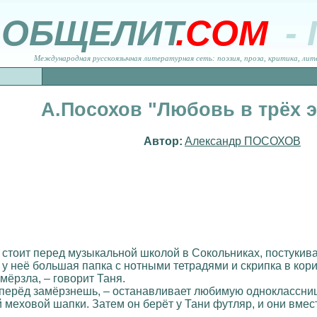
ОБЩЕЛИТ
.COM
-
Международная русскоязычная литературная сеть: поэзия, проза, критика, лит
А.Посохов "Любовь в трёх 
Автор:
Александр ПОСОХОВ
стоит перед музыкальной школой в Сокольниках, постукива
х у неё большая папка с нотными тетрадями и скрипка в ко
мёрзла, – говорит Таня.
 вперёд замёрзнешь, – останавливает любимую одноклассниц
меховой шапки. Затем он берёт у Тани футляр, и они вместе 