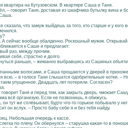
я квартира на Кутузовском. В квартире Саша и Таня.
ёл, – говорит Таня, доставая из шкафчика бутылку вина и б
 Саша.
 сказала, что замуж выйдешь за того, кто старше и у кого в
менился.
ну?
. А сейчас вообще обалденно. Роскошный мужик. Открывай,
ближается к Саше и предлагает:
рвый раз, между прочим.
вая себя, страстно и долго.
рнуться раньше, – жеманно выбравшись из Сашиных объяти
рёпанными волосами, и Саша прощаются у дверей в прихоже
я всю, – в голосе Тани слышатся одобрительные нотки. – Но
рстаем упущенное. Двадцать лет потеряли. Согласен?
ша.
– говорит Таня и перед тем, как закрыть дверь, чмокает Сашу
ама всё организую. Если не позвонишь, я обижусь.
 он тут же сплёвывает, будто что-то горькое побывало у него
ит он вслух. – Просто бабу себе я и без тебя найду.
ец. Небольшая очередь к кассе.
слегка по плечу. Он обернулся – старушка какая-то в поно