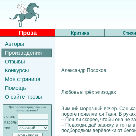
Проза
Критика
Стихи
Авторы
Произведения
Отзывы
Конкурсы
Александр Посохов
Моя страница
Помощь
Любовь в трёх эпизодах
О сайте прозы
Для зарегистрированных
Зимний морозный вечер. Санька 
пользователей
пороге появляется Таня. В рука
логин:
– Пошли скорее, чтобы она не за
пароль:
– Подожди, дай завяжу, а то ты
тип:
подбородком верёвочки от белой 