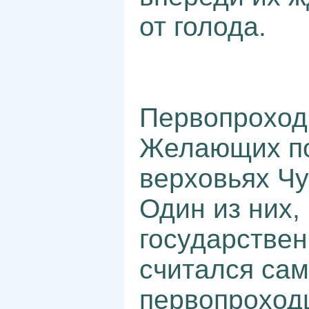
от голода.
Первопроход
Желающих по
верховьях Чу
Один из них,
государстве
считался са
первопроход