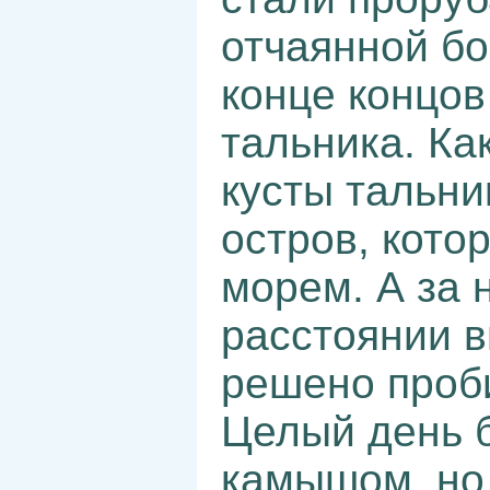
отчаянной бо
конце концов
тальника. Ка
кусты тальн
остров, кото
морем. А за 
расстоянии 
решено проби
Целый день б
камышом, но 