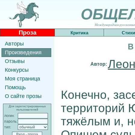
ОБЩЕ
Международная русскоязычн
Проза
Критика
Стихи
Авторы
В
Произведения
Леон
Отзывы
Автор:
Конкурсы
Моя страница
Помощь
Конечно, зас
О сайте прозы
территорий 
Для зарегистрированных
пользователей
логин:
тяжёлым и, н
пароль:
тип:
Опишем судь