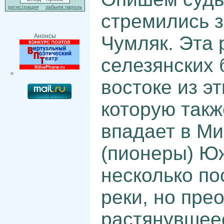
регистрация
забыли пароль
стремились з
Чумляк. Эта 
Анонсы
селезянских 
востоке из э
которую такж
впадает в М
(пионеры) Ю
несколько по
реки, но пре
растянувшеес