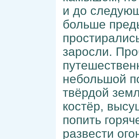
и до следующ
больше преды
простиралис
заросли. Про
путешественн
небольшой по
твёрдой земл
костёр, высу
попить горяч
развести ого