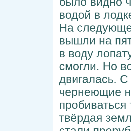
было видно ч
водой в лодк
На следующее
вышли на пят
в воду лопат
смогли. Но в
двигалась. С
чернеющие на
пробиваться 
твёрдая земл
стали проруб