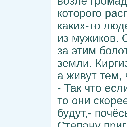
возле громад
которого ра
каких-то люд
из мужиков. 
за этим боло
земли. Кирги
а живут тем, 
- Так что есл
то они скоре
будут,- почё
Степану приг