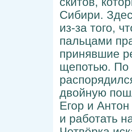
скитов, кото
Сибири. Зде
из-за того, 
пальцами пр
принявшие р
щепотью. По 
распорядился
двойную пош
Егор и Антон
и работать на
Четвёрка иск