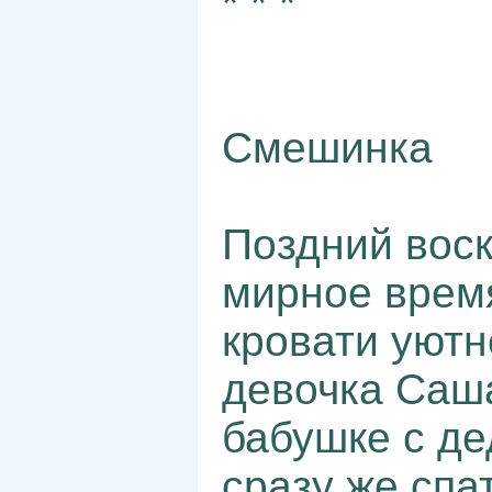
* * *
Смешинка
Поздний вос
мирное время
кровати уютн
девочка Саша
бабушке с д
сразу же спа