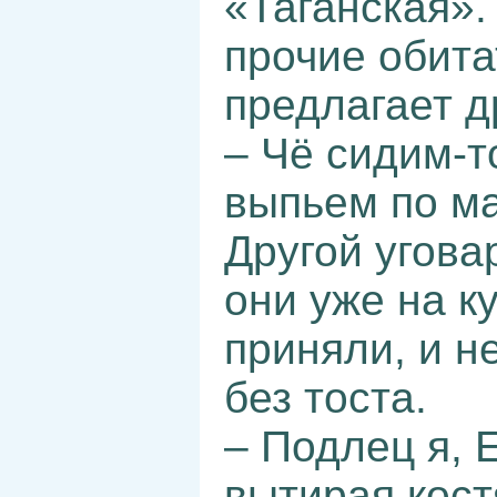
«Таганская».
прочие обита
предлагает д
– Чё сидим-т
выпьем по ма
Другой угова
они уже на к
приняли, и не
без тоста.
– Подлец я, 
вытирая кос