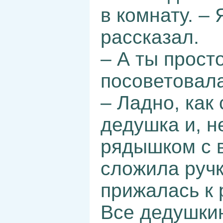
в комнату. –
рассказал.
– А ты прост
посоветовал
– Ладно, как
дедушка и, н
рядышком с в
сложила ручк
прижалась к 
Все дедушки