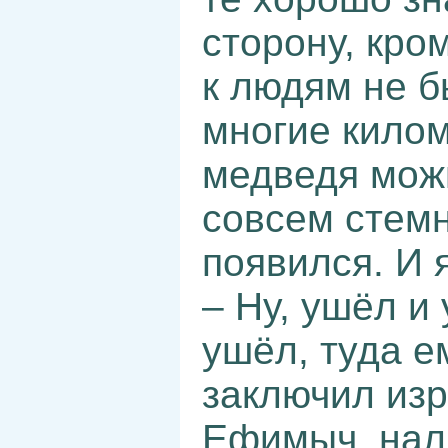
сторону, кро
к людям не б
многие килом
медведя мож
совсем стемн
появился. И 
– Ну, ушёл и 
ушёл, туда е
заключил из
Ефимыч, нал