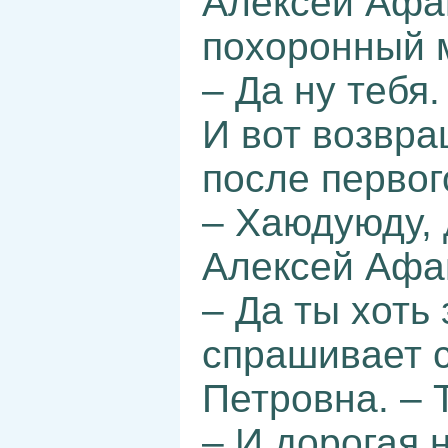
Алексей Афа
похоронный 
– Да ну тебя.
И вот возвр
после первог
– Хаюдуюду, 
Алексей Афа
– Да ты хоть 
спрашивает 
Петровна. – Т
– И дорогая 