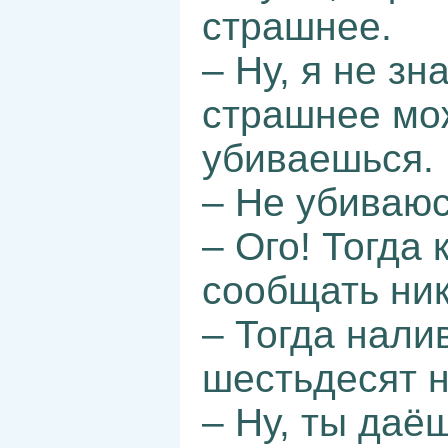
страшнее.
– Ну, я не зн
страшнее мож
убиваешься.
– Не убиваюс
– Ого! Тогда 
сообщать ник
– Тогда нали
шестьдесят н
– Ну, ты даё