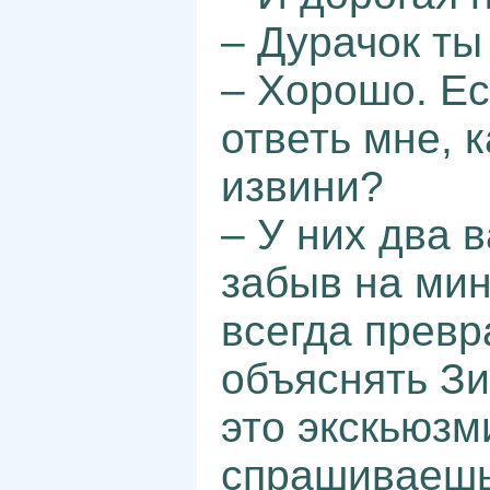
– Дурачок ты
– Хорошо. Ес
ответь мне, к
извини?
– У них два в
забыв на мин
всегда превр
объяснять Зи
это экскьюзм
спрашиваешь