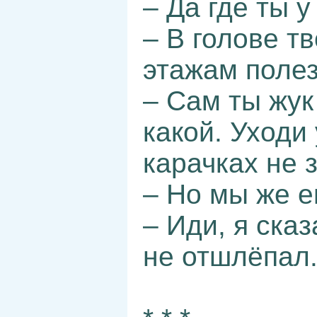
– Да где ты 
– В голове т
этажам полез
– Сам ты жук
какой. Уходи
карачках не 
– Но мы же е
– Иди, я ска
не отшлёпал