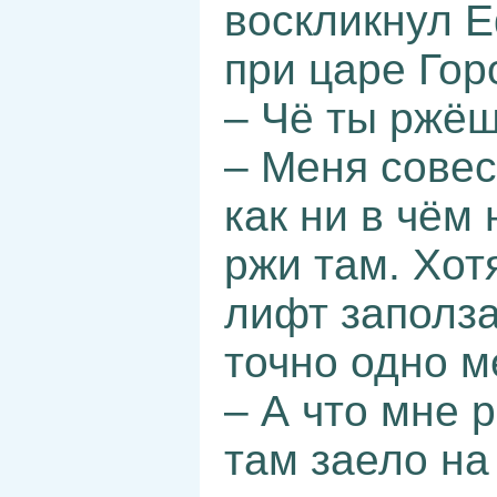
воскликнул Е
при царе Гор
– Чё ты ржёш
– Меня совес
как ни в чём
ржи там. Хотя
лифт заполза
точно одно м
– А что мне р
там заело на 