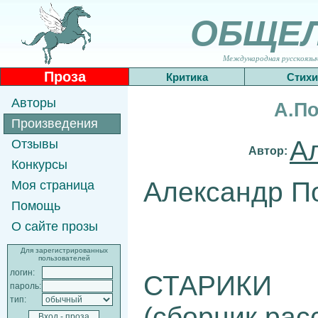
ОБЩЕ
Международная русскоязычн
Проза
Критика
Стихи
Авторы
А.По
Произведения
А
Отзывы
Автор:
Конкурсы
Александр П
Моя страница
Помощь
О сайте прозы
Для зарегистрированных
пользователей
логин:
СТАРИКИ
пароль:
тип:
(сборник рас