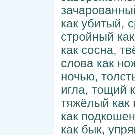
зачарованный
как убитый, 
стройный как
как сосна, тв
слова как но
ночью, толсты
игла, тощий к
тяжёлый как г
как подкошен
как бык, упря