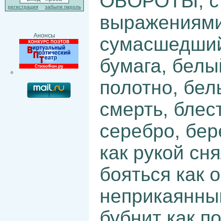
ОБОРОТЫ, с
регистрация
забыли пароль
выражениями
Анонсы
сумасшедший,
бумага, белы
полотно, бел
смерть, блест
серебро, бер
как рукой сня
бояться как о
неприкаянный
бубнит как п