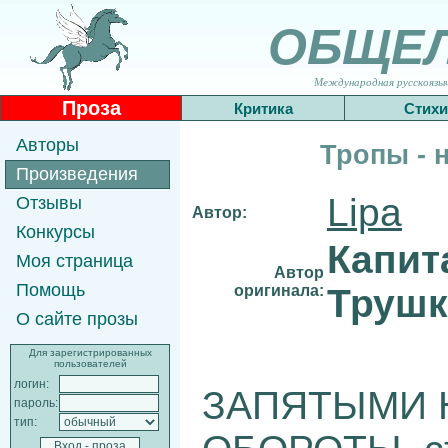
ОБЩЕ
Международная русскоязычн
Проза
Критика
Стихи
Авторы
Тропы - н
Произведения
Lipa
Отзывы
Автор:
Конкурсы
Капит
Моя страница
Автор
Помощь
оригинала:
Трушк
О сайте прозы
Для зарегистрированных
пользователей
логин:
ЗАПЯТЫМИ 
пароль:
тип: