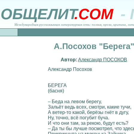
ОБЩЕЛИТ
.COM
-
Международная русскоязычная литературная сеть: поэзия, проза, критика, лит
А.Посохов "Берега
Автор:
Александр ПОСОХОВ
Александр Посохов
БЕРЕГА
(басня)
– Беда на левом берегу,
Зальёт ведь всех, смотри, какие тучи,
А ветер-то какой, берёзы гнёт в дугу,
Ну, точно, всё погубит буча.
И что они там, за рекою, будут есть?
– Да ты бы лучше посмотрел, что здесь
Прикрикнула на муженька Зайчиха. –