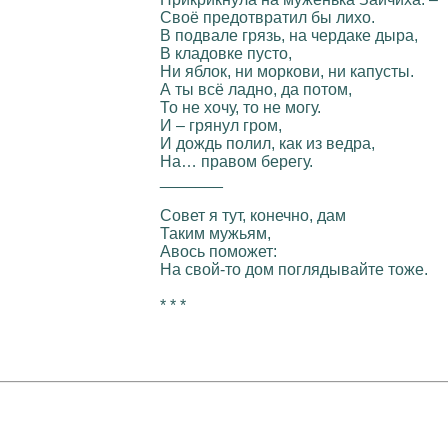
Своё предотвратил бы лихо.
В подвале грязь, на чердаке дыра,
В кладовке пусто,
Ни яблок, ни моркови, ни капусты.
А ты всё ладно, да потом,
То не хочу, то не могу.
И – грянул гром,
И дождь полил, как из ведра,
На… правом берегу.
_______
Совет я тут, конечно, дам
Таким мужьям,
Авось поможет:
На свой-то дом поглядывайте тоже.
* * *