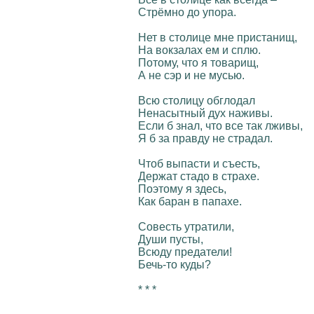
Стрёмно до упора.
Нет в столице мне пристанищ,
На вокзалах ем и сплю.
Потому, что я товарищ,
А не сэр и не мусью.
Всю столицу обглодал
Ненасытный дух наживы.
Если б знал, что все так лживы,
Я б за правду не страдал.
Чтоб выпасти и съесть,
Держат стадо в страхе.
Поэтому я здесь,
Как баран в папахе.
Совесть утратили,
Души пусты,
Всюду предатели!
Бечь-то куды?
* * *