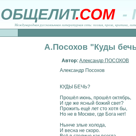
ОБЩЕЛИТ
.COM
-
Международная русскоязычная литературная сеть: поэзия, проза, критика, лит
А.Посохов "Куды беч
Автор:
Александр ПОСОХОВ
Александр Посохов
КУДЫ БЕЧЬ?
Прошёл июнь, прошёл октябрь,
И где же ясный божий свет?
Прожить ещё лет сто хотя бы,
Но не в Москве, где Бога нет!
Нынче злые холода,
И весна не скоро.
Всё в столице как всегда –