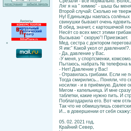
Срезали - всё нормально. Волос,
регистрация
забыли пароль
Ляг я на " химию" - шыш бы меня
Второй случай: Сколько не твержу
Ну! Единыжды наелась солёных св
Анонсы
свинушки бывают очень ядовиты
В обед, значит, с картошечкой по
Несёт со всех мест этими грибам
Вызываю " скорую"! Приезжает.
Мед. сестра с доктором перегова
Я им:" Какой укол от давления!?
- Да, давление у Вас.
-У меня, у спортсменки, комсомо
Пытаюсь, набрать № телефона м
- Нет! Давление у Вас!
- Отравилась грибами. Если не 
Тогда смирились... Поняли, что 
носилки - и в приёмную. Далее он
Мигом - капельница. И мне сразу
таблетки, какие нужно пить. И ст
Поблагодарила его. Вот чем отли
Так что не обмишулишь советски
И... в довершении от себя скаж
05. 02. 2021 год,
Крайний Север,