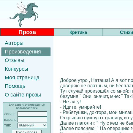
Проза
Критика
Стихи
Авторы
Произведения
Отзывы
Конкурсы
Моя страница
Доброе утро , Наташа! А я вот по
доверяю не платным, ни бесплат
Помощь
Тут случай произошёл со мной: п
О сайте прозы
безумия." Они, значит, мне: " Та
- Не лягу!
Для зарегистрированных
- Идите, умирайте!
пользователей
- Ребятушки, доктора, мои милаш
логин:
Открываю нужную страницу, и су
пароль:
Далее глаголит: " Ну с кем не бы
тип:
Далее поясняю: " На операцию гот