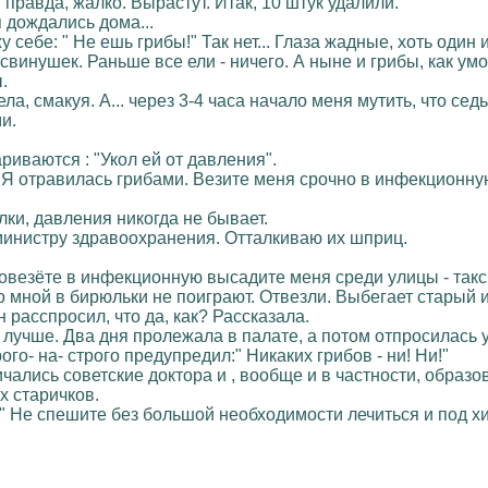
 правда, жалко. Вырастут. Итак, 10 штук удалили.
 дождались дома...
 себе: " Не ешь грибы!" Так нет... Глаза жадные, хоть один
инушек. Раньше все ели - ничего. А ныне и грибы, как умо
.
ела, смакуя. А... через 3-4 часа начало меня мутить, что сед
и.
риваются : "Укол ей от давления".
. Я отравилась грибами. Везите меня срочно в инфекционну
лки, давления никогда не бывает.
инистру здравоохранения. Отталкиваю их шприц.
повезёте в инфекционную высадите меня среди улицы - такс
со мной в бирюльки не поиграют. Отвезли. Выбегает старый 
 расспросил, что да, как? Рассказала.
 лучше. Два дня пролежала в палате, а потом отпросилась у
рого- на- строго предупредил:" Никаких грибов - ни! Ни!"
чались советские доктора и , вообще и в частности, образо
х старичков.
у:" Не спешите без большой необходимости лечиться и под х