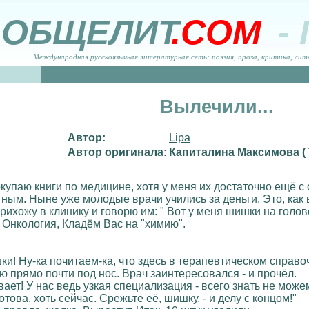
ОБЩЕЛИТ
.COM
-
Международная русскоязычная литературная сеть: поэзия, проза, критика, лит
Вылечили...
Автор:
Lipa
Автор оригинала:
Капиталина Максимова (
купаю книги по медицине, хотя у меня их достаточно ещё с с
ным. Ныне уже молодые врачи учились за деньги. Это, как
рихожу в клинику и говорю им: " Вот у меня шишки на голове
к! Онкология, Кладём Вас на "химию".
ки! Ну-ка почитаем-ка, что здесь в терапевтическом справ
ю прямо почти под нос. Врач заинтересовался - и прочёл.
вает! У нас ведь узкая специализация - всего знать не може
ова, хоть сейчас. Срежьте её, шишку, - и делу с концом!"