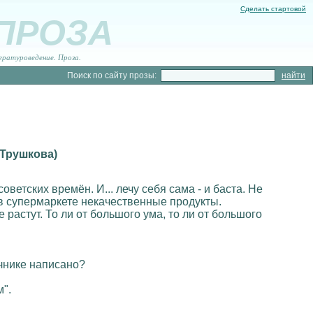
Сделать стартовой
 ПРОЗА
ературоведение. Проза.
Поиск по сайту прозы:
 Трушкова)
оветских времён. И... лечу себя сама - и баста. Не
 в супермаркете некачественные продукты.
 растут. То ли от большого ума, то ли от большого
очнике написано?
м".