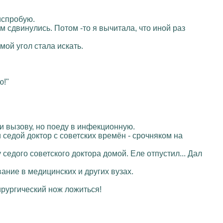
 испробую.
м сдвинулись. Потом -то я вычитала, что иной раз
ьмой угол стала искать.
ю!"
и вызову, но поеду в инфекционную.
и седой доктор с советских времён - срочняком на
 седого советского доктора домой. Еле отпустил... Дал
вание в медицинских и других вузах.
ирургический нож ложиться!