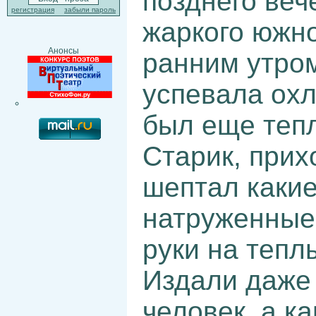
позднего веч
регистрация
забыли пароль
жаркого южно
Анонсы
ранним утром
успевала охл
был еще теп
Старик, прих
шептал какие
натруженные
руки на тепл
Издали даже 
человек, а к