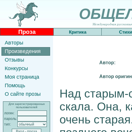
ОБЩЕ
Международная русскоязычн
Проза
Критика
Стихи
Авторы
Произведения
Отзывы
Автор:
Конкурсы
Автор оригин
Моя страница
Помощь
Над старым-
О сайте прозы
скала. Она, 
Для зарегистрированных
пользователей
логин:
очень старая
пароль:
тип: