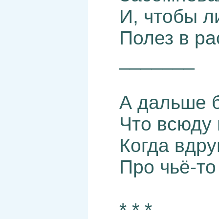
И, чтобы л
Полез в р
_______
А дальше б
Что всюду 
Когда вдру
Про чьё-то
* * *