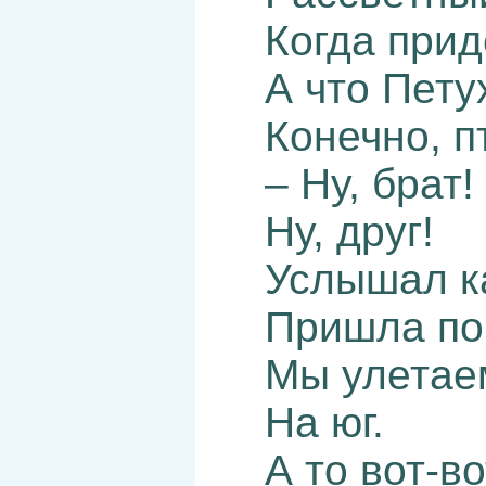
Когда прид
А что Пету
Конечно, п
– Ну, брат!
Ну, друг!
Услышал ка
Пришла по
Мы улетае
На юг.
А то вот-во