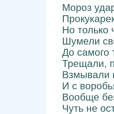
Мороз удар
Прокукарек
Но только 
Шумели св
До самого
Трещали, п
Взмывали 
И с воробь
Вообще бе
Чуть не ос