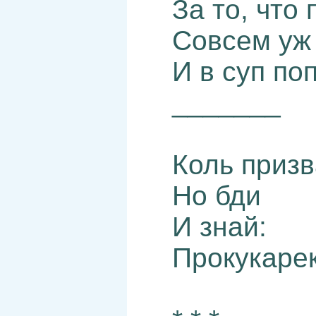
За то, что 
Совсем уж
И в суп по
_______
Коль призв
Но бди
И знай:
Прокукарек