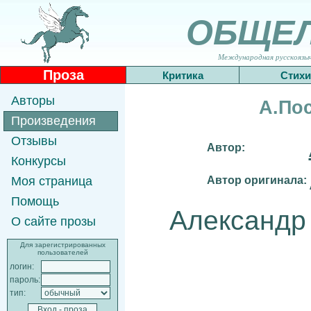
ОБЩЕ
Международная русскоязычн
Проза
Критика
Стихи
Авторы
А.Пос
Произведения
Отзывы
Автор:
Конкурсы
Автор оригинала:
Моя страница
Помощь
Александр
О сайте прозы
Для зарегистрированных
пользователей
логин:
пароль:
тип: