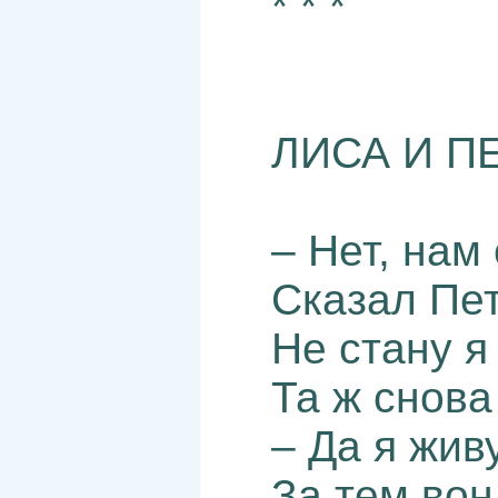
* * *
ЛИСА И П
– Нет, нам 
Сказал Пет
Не стану я
Та ж снова
– Да я живу
За тем вон