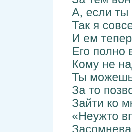
А, если ты
Так я совс
И ем тепер
Его полно 
Кому не на
Ты можешь,
За то позв
Зайти ко м
«Неужто вп
Засомнева