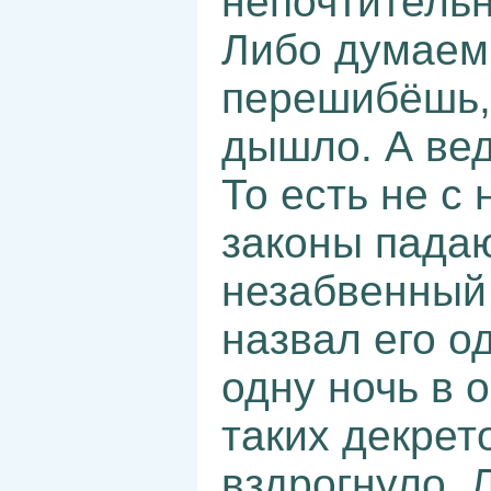
непочтительн
Либо думаем,
перешибёшь, 
дышло. А вед
То есть не с
законы падаю
незабвенный 
назвал его о
одну ночь в 
таких декрет
вздрогнуло. 