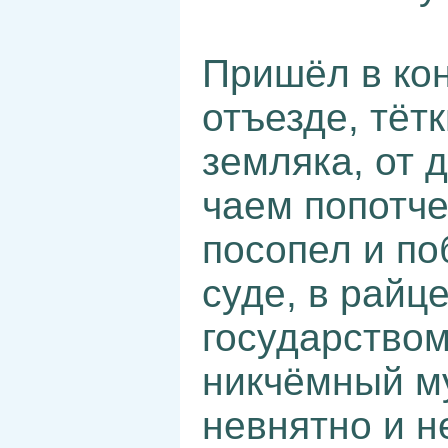
Пришёл в кон
отъезде, тёт
земляка, от 
чаем попотче
посопел и по
суде, в райц
государством
никчёмный му
невнятно и н