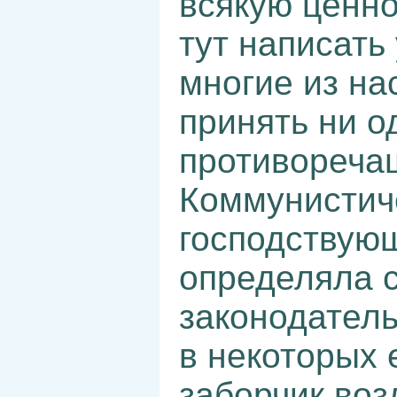
всякую ценно
тут написать 
многие из на
принять ни о
противореча
Коммунистиче
господствую
определяла 
законодатель
в некоторых 
заборчик воз