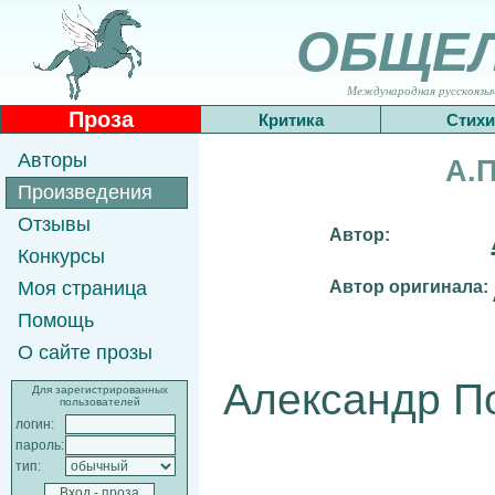
ОБЩЕ
Международная русскоязычн
Проза
Критика
Стихи
Авторы
А.
Произведения
Отзывы
Автор:
Конкурсы
Автор оригинала:
Моя страница
Помощь
О сайте прозы
Александр П
Для зарегистрированных
пользователей
логин:
пароль:
тип: