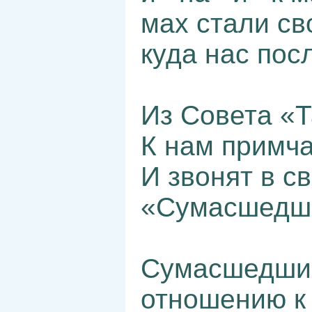
мах стали св
куда нас пос
Из Совета «
К нам примч
И звонят в с
«Сумасшедши
Сумасшедшие
отношению к 