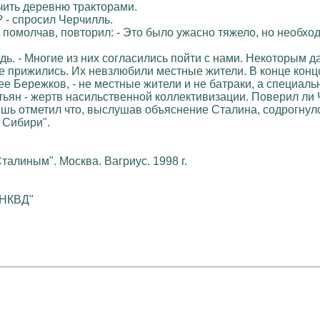
чить деревню тракторами.
? - спросил Черчилль.
го помолчав, повторил: - Это было ужасно тяжело, но необхо
ождь. - Многие из них согласились пойти с нами. Некоторым
е прижились. Их невзлюбили местные жители. В конце концо
лее Бережков, - не местные жители и не батраки, а специа
ьян - жертв насильственной коллективизации. Поверил ли 
ишь отметил что, выслушав объяснение Сталина, содрогнул
 Сибири".
талиным". Москва. Вагриус. 1998 г.
 НКВД"
"