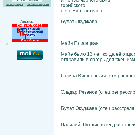
регистрация
забыли пароль
горийского
весь мир застелен.
Булат Окуджава
Анонсы
___________________________
Майя Плисецкая.
Майе было 13 лет, когда её отц
отправили в лагерь для “жен из
Галина Вишневская (отец репре
Эльдар Рязанов (отец репрессиро
Булат Окуджава (отец расстрелян
Василий Шукшин (отец расстреля