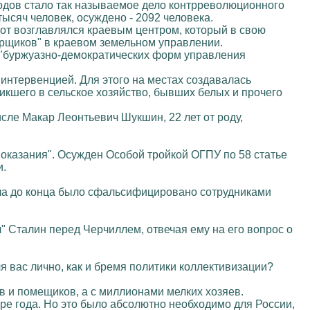
годов стало так называемое дело контрреволюционного
тысяч человек, осуждено - 2092 человека.
от возглавлялся краевым центром, который в свою
рщиков" в краевом земельном управлении.
 "буржуазно-демократических форм управления
интервенцией. Для этого на местах создавалась
никшего в сельское хозяйство, бывших белых и прочего
исле Макар Леонтьевич Шукшин, 22 лет от роду,
показания". Осужден Особой тройкой ОГПУ по 58 статье
и.
чала до конца было сфальсифицировано сотрудниками
" Сталин перед Черчиллем, отвечая ему на его вопрос о
я вас лично, как и бремя политики коллективизации?
тов и помещиков, а с миллионами мелких хозяев.
тыре года. Но это было абсолютно необходимо для России,