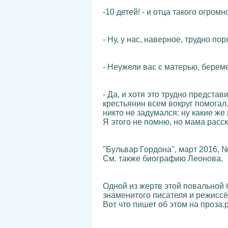
-10 детей! - и отца такого огром
- Ну, у нас, наверное, трудно п
- Неужели вас с матерью, берем
- Да, и хотя это трудно предста
крестьянин всем вокруг помогал..
никто не задумался: ну какие же
Я этого не помню, но мама расск
"Бульвар Гордона", март 2016, №
См. также биографию Леонова.
Одной из жертв этой повальной 
знаменитого писателя и режис
Вот что пишет об этом на проза