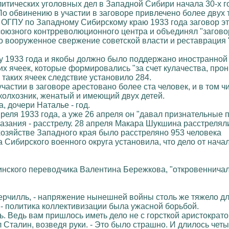
итических уголовных дел в Западной Сибири начала 30-х 
По обвинению в участии в заговоре привлечено более двух 
 ОГПУ по Западному Сибирскому краю 1933 года заговор эт
оюзного контрреволюционного центра и объединял "загово
о вооруженное свержение советской власти и реставрация
у 1933 года и якобы должно было поддержано иностранной 
их ячеек, которые формировались "за счет кулачества, про
 таких ячеек следствие установило 284.
частии в заговоре арестовано более ста человек, и в том ч
колхозник, женатый и имеющий двух детей.
, дочери Наталье - год.
реля 1933 года, а уже 26 апреля он "давал признательные 
азания - расстрелу. 28 апреля Макара Шукшина расстрелял
 хозяйстве Западного края было расстреляно 953 человека
а Сибирского военного округа установила, что дело от на
инского переводчика Валентина Бережкова, "откровенничал
Черчилль, - напряжение нынешней войны столь же тяжело дл
", - политика коллективизации была ужасной борьбой.
лль. Ведь вам пришлось иметь дело не с горсткой аристокра
л Сталин, возведя руки. - Это было страшно. И длилось че