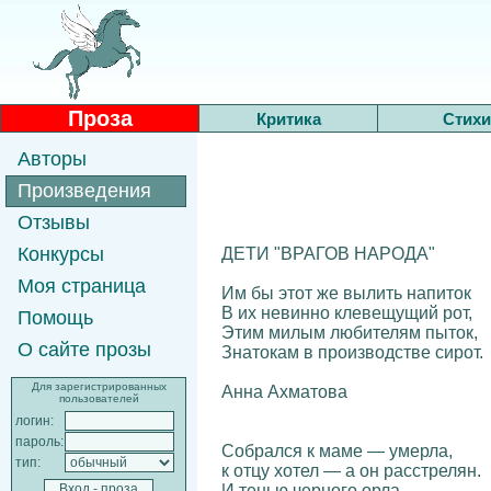
Проза
Критика
Стихи
Авторы
Произведения
Отзывы
Конкурсы
ДЕТИ "ВРАГОВ НАРОДА"
Моя страница
Им бы этот же вылить напиток
В их невинно клевещущий рот,
Помощь
Этим милым любителям пыток,
О сайте прозы
Знатокам в производстве сирот.
Для зарегистрированных
Анна Ахматова
пользователей
логин:
пароль:
Собрался к маме — умерла,
тип:
к отцу хотел — а он расстрелян.
И тенью черного орла