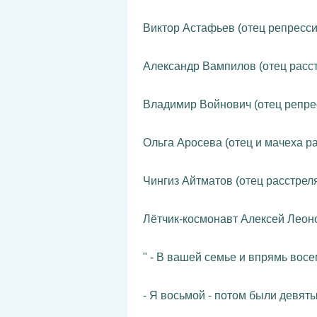
Виктор Астафьев (отец репресси
Александр Вампилов (отец расст
Владимир Войнович (отец репре
Ольга Аросева (отец и мачеха р
Чингиз Айтматов (отец расстреля
Лётчик-космонавт Алексей Леоно
" - В вашей семье и впрямь вос
- Я восьмой - потом были девяты