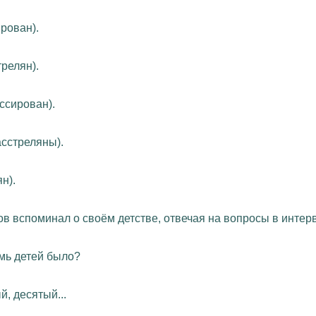
рован).
релян).
ссирован).
асстреляны).
н).
в вспоминал о своём детстве, отвечая на вопросы в интер
емь детей было?
й, десятый...