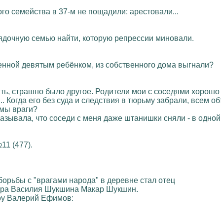
ного семейства в 37-м не пощадили: арестовали...
орядочную семью найти, которую репрессии миновали.
енной девятым ребёнком, из собственного дома выгнали?
вить, страшно было другое. Родители мои с соседями хорош
. Когда его без суда и следствия в тюрьму забрали, всем объ
 мы враги?
азывала, что соседи с меня даже штанишки сняли - в одной
11 (477).
борьбы с "врагами народа" в деревне стал отец
сёра Василия Шукшина Макар Шукшин.
.ру Валерий Ефимов: