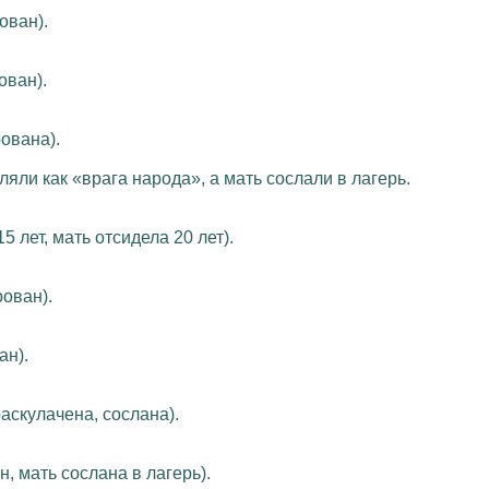
ован).
ован).
ована).
яли как «врага народа», а мать сослали в лагерь.
 лет, мать отсидела 20 лет).
ован).
ан).
аскулачена, сослана).
, мать сослана в лагерь).