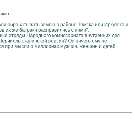
димо.
 дали обрабатывать землю в районе Томска или Иркутска и
в их же батраки расправились с ними".
льные отряды Народного комиссариата внутренних дел
Черчилль сталинской версии? Он ничего ему не
ся при мысли о миллионах мужчин, женщин и детей,