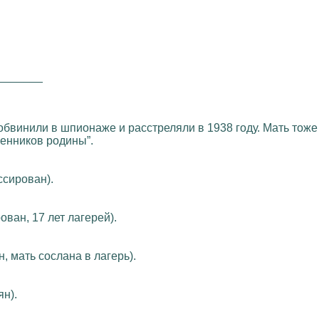
_______
а обвинили в шпионаже и расстреляли в 1938 году. Мать т
менников родины”.
ссирован).
ван, 17 лет лагерей).
, мать сослана в лагерь).
н).