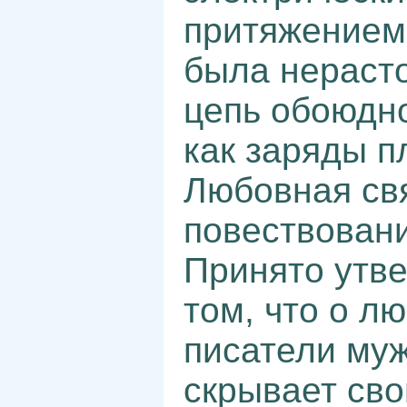
притяжением,
была нераст
цепь обоюдн
как заряды п
Любовная свя
повествован
Принято утве
том, что о л
писатели му
скрывает сво