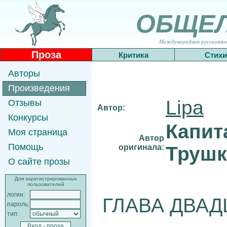
ОБЩЕ
Международная русскоязычн
Проза
Критика
Стихи
Авторы
Произведения
Lipa
Отзывы
Автор:
Конкурсы
Капит
Моя страница
Автор
Помощь
оригинала:
Трушк
О сайте прозы
Для зарегистрированных
пользователей
логин:
ГЛАВА ДВАД
пароль:
тип: