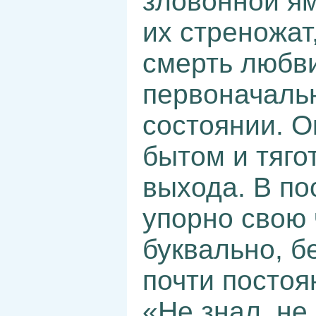
зловонной ям
их стреножат,
смерть любви
первоначаль
состоянии. 
бытом и тяго
выхода. В п
упорно свою 
буквально, б
почти постоя
«Не знал, не