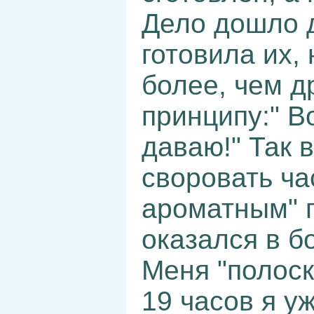
Дело дошло д
готовила их,
более, чем д
принципу:" В
даваю!" Так в
своровать ча
ароматным" г
оказался в б
Меня "полоск
19 часов я у