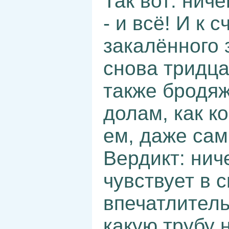
Так вот: ниче
- и всё! И к 
закалённого 
снова тридца
также бродяж
долам, как ко
ем, даже са
Вердикт: нич
чувствует в 
впечатлитель
какую трубу н