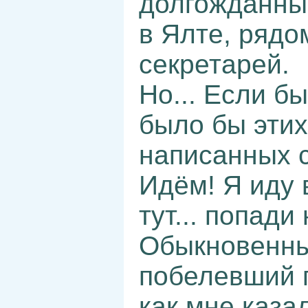
долгожданны
в Ялте, рядо
секретарей.
Но... Если бы
было бы эти
написанных с
Идём! Я иду 
тут... попади 
Обыкновенный
побелевший п
как мне каза