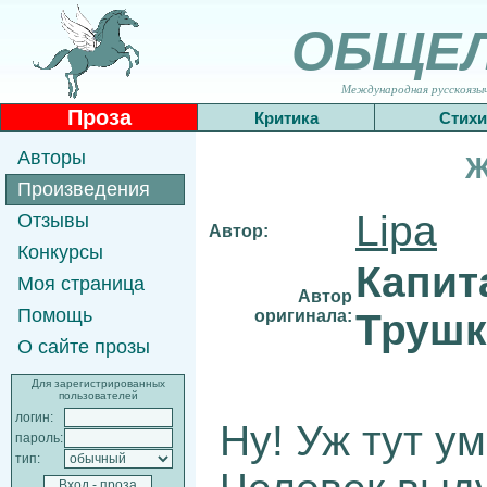
ОБЩЕ
Международная русскоязычн
Проза
Критика
Стихи
Авторы
Ж
Произведения
Lipa
Отзывы
Автор:
Конкурсы
Капит
Моя страница
Автор
Помощь
оригинала:
Трушк
О сайте прозы
Для зарегистрированных
пользователей
логин:
Ну! Уж тут ум
пароль:
тип: