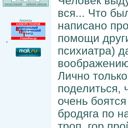
Человек выд
регистрация
забыли пароль
вся... Что б
Анонсы
написано про 
помощи други
психиатра) д
воображению.
Лично только
поделиться, 
очень боятся
бродяга по на
троп, гор про