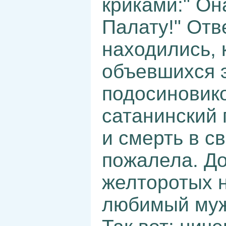
криками:" Он
Палату!" Отве
находились, 
объевшихся э
подосиновико
сатанинский 
и смерть в с
пожалела. Д
желторотых 
любимый муж,