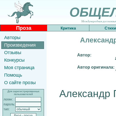
ОБЩЕ
Международная русскоязычн
Проза
Критика
Стихи
Авторы
Александ
Произведения
Отзывы
Автор:
Конкурсы
Автор оригинала:
Моя страница
Помощь
О сайте прозы
Александр 
Для зарегистрированных
пользователей
логин:
пароль:
тип: