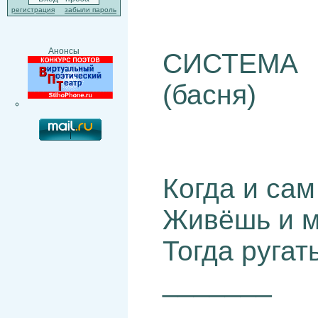
регистрация
забыли пароль
Анонсы
СИСТЕМА
(басня)
Когда и са
Живёшь и м
Тогда ругат
_______