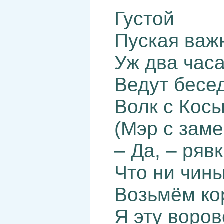
Густой
Пуская важ
Уж два час
Ведут бесе
Волк с Кос
(Мэр с заме
– Да, – ряв
Что ни чины
Возьмём ко
Я эту воро