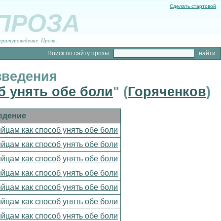
Сделать стартовой
 ПРОЗА
ературоведение. Проза.
Поиск по сайту прозы:
зведения
б унять обе боли
" (
Горяченков
)
едение
яйцам как способ унять обе боли
яйцам как способ унять обе боли
яйцам как способ унять обе боли
яйцам как способ унять обе боли
яйцам как способ унять обе боли
яйцам как способ унять обе боли
яйцам как способ унять обе боли