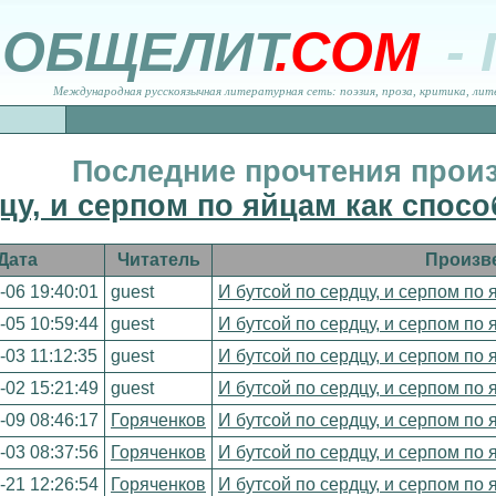
ОБЩЕЛИТ
.COM
-
Международная русскоязычная литературная сеть: поэзия, проза, критика, лит
Последние прочтения прои
цу, и серпом по яйцам как спосо
Дата
Читатель
Произв
-06 19:40:01
guest
И бутсой по сердцу, и серпом по 
-05 10:59:44
guest
И бутсой по сердцу, и серпом по 
-03 11:12:35
guest
И бутсой по сердцу, и серпом по 
-02 15:21:49
guest
И бутсой по сердцу, и серпом по 
-09 08:46:17
Горяченков
И бутсой по сердцу, и серпом по 
-03 08:37:56
Горяченков
И бутсой по сердцу, и серпом по 
-21 12:26:54
Горяченков
И бутсой по сердцу, и серпом по 