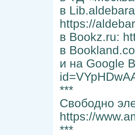
в Lib.aldebara
https://aldeb
в Bookz.ru: ht
в Bookland.co
и на Google B
id=VYpHDwA
***
Свободно эле
https://www.
***