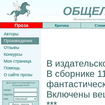
ОБЩЕ
Международная русскоязычн
Проза
Критика
Стихи
Авторы
Произведения
Отзывы
Конкурсы
В издательс
Моя страница
Помощь
В сборнике 1
О сайте прозы
фантастическ
Для зарегистрированных
пользователей
логин:
Включены вещ
пароль:
тип:
***