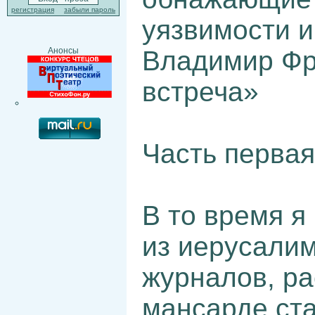
регистрация
забыли пароль
уязвимости и
Владимир Фр
Анонсы
встреча»
Часть перва
В то время я
из иерусали
журналов, ра
мансарде ст