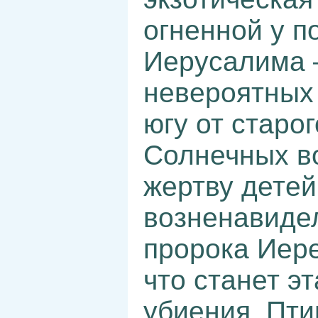
огненной у п
Иерусалима 
невероятных 
югу от старо
Солнечных во
жертву детей
возненавидел
пророка Иер
что станет э
убиения. Пти