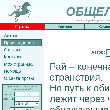
ОБЩЕ
Международная русскоязычн
Проза
Критика
Стихи
Авторы
Произведения
Отзывы
Автор:
Конкурсы
Рай – конечн
Моя страница
Помощь
странствия.
О сайте прозы
Но путь к об
Для зарегистрированных
пользователей
логин:
лежит через 
пароль:
тип:
обнажающие 