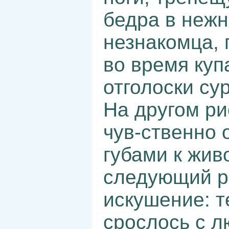
бедра в нежн
незнакомца,
во время ку
отголоски су
На другом р
чув-ственно 
губами к жив
следующий р
искушение: 
срослось с л