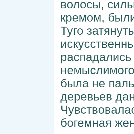
волосы, силь
кремом, были
Туго затянут
искусственны
распадались 
немыслимого
была не паль
деревьев дан
Чувствовалас
богемная же