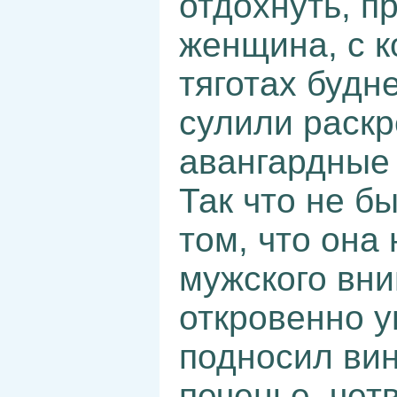
отдохнуть, п
женщина, с к
тяготах будн
сулили раск
авангардные 
Так что не б
том, что она
мужского вни
откровенно у
подносил вин
печенье, чет