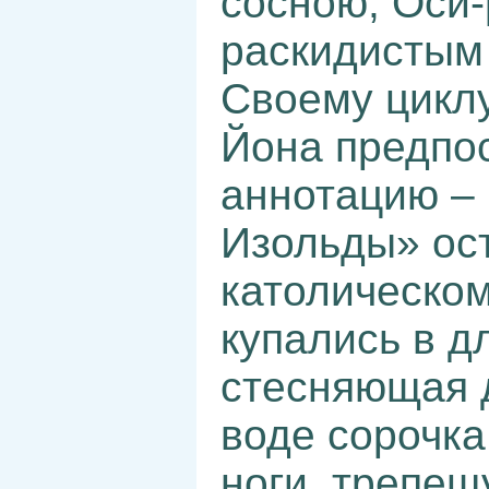
сосною, Оси-
раскидистым
Своему цикл
Йона предпо
аннотацию – 
Изольды» ос
католическо
купались в д
стесняющая 
воде сорочк
ноги, трепе