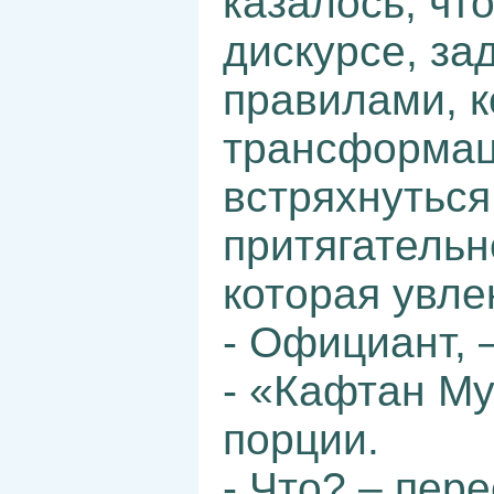
казалось, что
дискурсе, з
правилами, 
трансформац
встряхнуться
притягатель
которая увле
- Официант, 
- «Кафтан Му
порции.
- Что? – пер