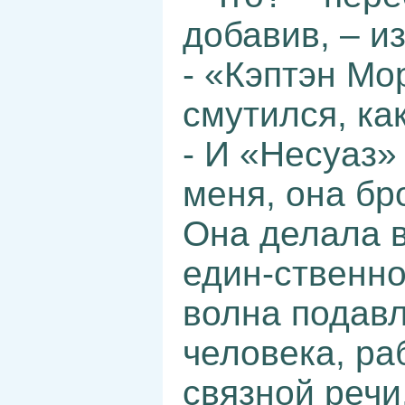
добавив, – и
- «Кэптэн Мо
смутился, ка
- И «Несуаз»
меня, она бр
Она делала в
един-ственно
волна подавл
человека, ра
связной речи