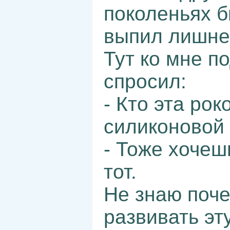
поколеньях б
выпил лишне
Тут ко мне п
спросил:
- Кто эта рок
силиконовой 
- Тоже хочеш
тот.
Не знаю поче
развивать эту