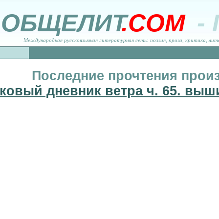
ОБЩЕЛИТ
.COM
-
Международная русскоязычная литературная сеть: поэзия, проза, критика, лит
Последние прочтения прои
ковый дневник ветра ч. 65. выш