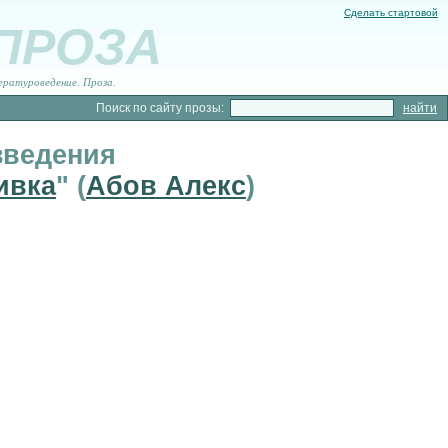
Сделать стартовой
 ПРОЗА
ературоведение. Проза.
Поиск по сайту прозы:
зведения
ивка
" (
Абов Алекс
)