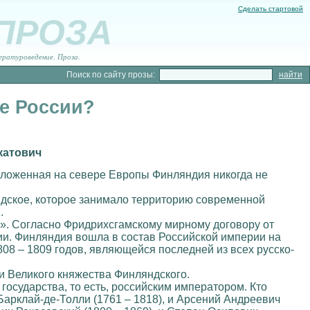
Сделать стартовой
 ПРОЗА
ературоведение. Проза.
Поиск по сайту прозы:
е России?
катович
положенная на севере Европы Финляндия никогда не
ндское, которое занимало территорию современной
.
. Согласно Фридрихсгамскому мирному договору от
ии. Финляндия вошла в состав Российской империи на
08 – 1809 годов, являющейся последней из всех русско-
и Великого княжества Финляндского.
сударства, то есть, российским императором. Кто
Барклай-де-Толли (1761 – 1818), и Арсений Андреевич