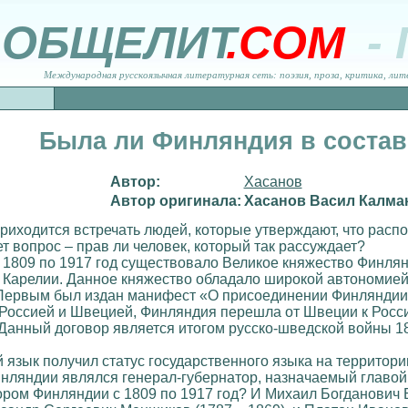
ОБЩЕЛИТ
.COM
-
Международная русскоязычная литературная сеть: поэзия, проза, критика, лит
Была ли Финляндия в состав
Автор:
Хасанов
Автор оригинала:
Хасанов Васил Калма
риходится встречать людей, которые утверждают, что рас
т вопрос – прав ли человек, который так рассуждает?
с 1809 по 1917 год существовало Великое княжество Финля
 Карелии. Данное княжество обладало широкой автономией
Первым был издан манифест «О присоединении Финляндии»
 Россией и Швецией, Финляндия перешла от Швеции к Росс
Данный договор является итогом русско-шведской войны 18
язык получил статус государственного языка на территори
яндии являлся генерал-губернатор, назначаемый главой го
ором Финляндии с 1809 по 1917 год? И Михаил Богданович 