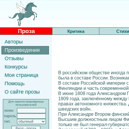
Проза
Критика
Стихи
Авторы
Произведения
Отзывы
Конкурсы
В российском обществе иногда п
Моя страница
была в составе России. Возникае
В составе Российской империи 
Помощь
Финляндии и часть современной
О сайте прозы
В июне 1808 года Александром 
1809 года, заключённому между
Для зарегистрированных
правах автономного княжества. 
пользователей
шведских войн.
логин:
При Александре Втором финский 
пароль:
Высшим должностным лицом Финл
тип:
только не был генерал-губернат