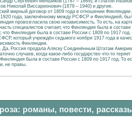
ександр Сергеевич Меншиков (1787 – 1869), и Платон Иванов
сов Николай Виссарионович (1879 – 1940) и другие.
ский мирный договор от 1809 года в отношении Финляндии д
я 1920 года, заключённому между РСФСР и Финляндией, бы
яндия провозгласила свою независимость. То есть, на карт
 часть специалистов считает, что Финляндия была в составе
, что Финляндия была в составе России с 1809 по 1917 год.
ФСР, который учреждён седьмого ноября 1917 года в качес
висимость Финляндии.
. Да, Россия продала Аляску Соединённым Штатам Америки.
точно случаев, когда какое-либо государство что-то теряет и
о Финляндия была в составе России с 1809 по 1917 год. То 
и, не правы.
роза: романы, повести, рассказ