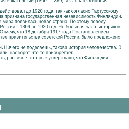
ич Рокасовский (1800 – 1869), и Степан Осипович
ействовал до 1920 года, так как согласно Тартусскому
ла признана государственная независимость Финляндии.
е мира появилась новая страна. По этому поводу
 России с 1809 по 1920 год. Но большая часть историков
 Отмечу, что 18 декабря 1917 года Постановлением
тве правительства советской России, было предложено
 Ничего не поделаешь, такова история человечества. В
ли, наоборот, что-то приобретает.
есть, россияне, которые утверждают, что Финляндия
ы