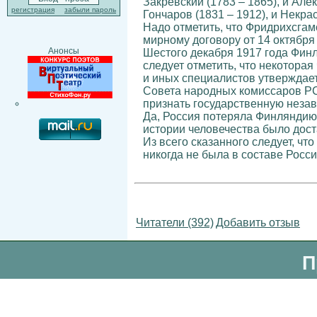
Закревский (1783 – 1865), и Ал
регистрация
забыли пароль
Гончаров (1831 – 1912), и Некра
Надо отметить, что Фридрихсгам
мирному договору от 14 октябр
Анонсы
Шестого декабря 1917 года Финл
следует отметить, что некоторая
и иных специалистов утверждает
Совета народных комиссаров РС
признать государственную неза
Да, Россия потеряла Финляндию
истории человечества было доста
Из всего сказанного следует, чт
никогда не была в составе Росси
Читатели (392)
Добавить отзыв
П