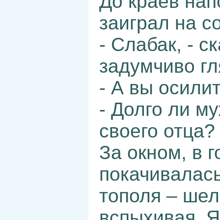
До краев нап
заиграл на с
- Слабак, - 
задумчиво гл
- А вы осили
- Долго ли м
своего отца?
За окном, в 
покачивалас
тополя – шел
вспыхивая. Я