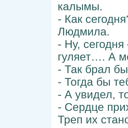
калымы.
- Как сегодн
Людмила.
- Ну, сегодн
гуляет…. А м
- Так брал бы
- Тогда бы те
- А увидел, т
- Сердце при
Треп их стан