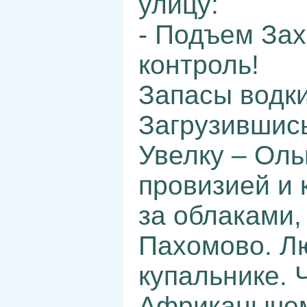
улицу:
- Подъем За
контроль!
Запасы водк
Загрузившись
Увелку – Оль
провизией и 
за облаками,
Пахомово. Лю
купальнике. 
Африканычем