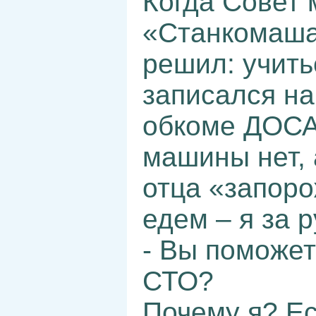
Когда Совет
«Станкомаша
решил: учитьс
записался на
обкоме ДОСА
машины нет, 
отца «запоро
едем – я за 
- Вы поможет
СТО?
Почему я? Ес