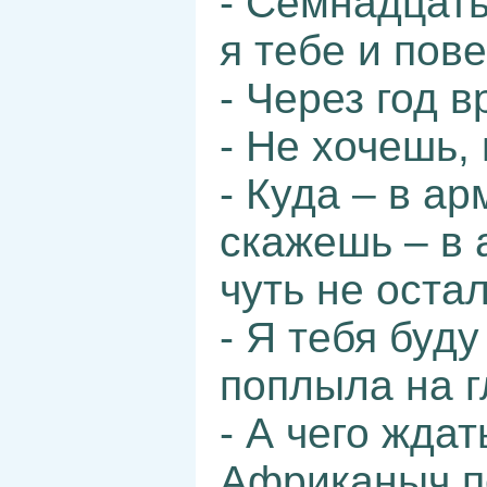
- Семнадцать
я тебе и пов
- Через год в
- Не хочешь, 
- Куда – в ар
скажешь – в 
чуть не оста
- Я тебя буд
поплыла на г
- А чего ждат
Африканыч п