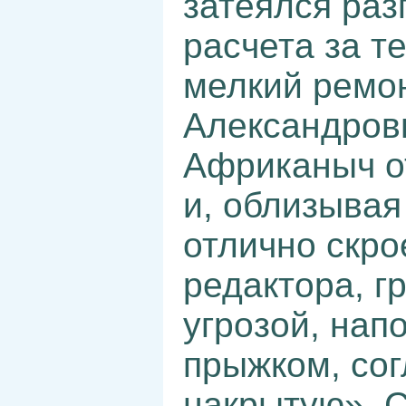
затеялся раз
расчета за т
мелкий ремо
Александровн
Африканыч о
и, облизыва
отлично скро
редактора, г
угрозой, на
прыжком, со
накрытую». 