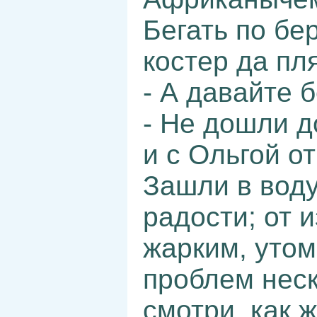
Бегать по бе
костер да пл
- А давайте б
- Не дошли д
и с Ольгой о
Зашли в воду
радости; от 
жарким, утом
проблем неск
смотри, как 