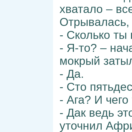
хватало – вс
Отрывалась,
- Сколько ты
- Я-то? – на
мокрый затыл
- Да.
- Сто пятьде
- Ага? И чег
- Дак ведь эт
уточнил Афри