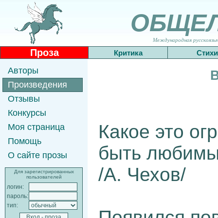
ОБЩЕ
Международная русскоязычн
Проза
Критика
Стихи
Авторы
В
Произведения
Отзывы
Конкурсы
Какое это ог
Моя страница
Помощь
быть любимы
О сайте прозы
/А. Чехов/
Для зарегистрированных
пользователей
логин:
пароль:
тип:
Появился по