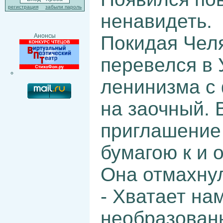
регистрация
забыли пароль
ненавидеть.
Покидая Челя
Анонсы
перевелся в 
ленинизма с 
на заочный. 
приглашение 
бумагою к и 
Она отмахну
- Хватает на
необразованн