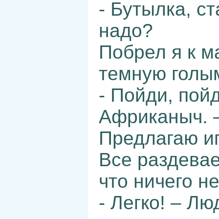
- Бутылка, ст
надо?
Побрел я к м
темную голы
- Пойди, пой
Африканыч. –
Предлагаю и
Все раздевае
что ничего н
- Легко! – Л