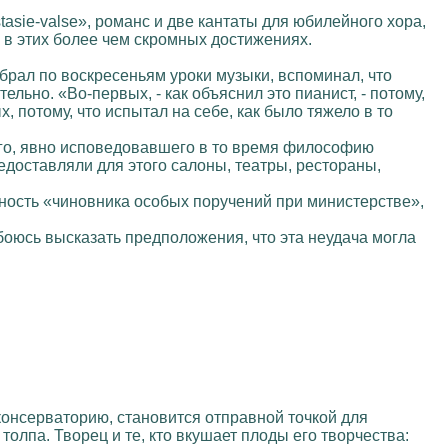
asie-valse», романс и две кантаты для юбилейного хора,
 в этих более чем скромных достижениях.
брал по воскресеньям уроки музыки, вспоминал, что
ельно. «Во-первых, - как объяснил это пианист, - потому,
, потому, что испытал на себе, как было тяжело в то
кого, явно исповедовавшего в то время философию
едоставляли для этого салоны, театры, рестораны,
лжность «чиновника особых поручений при министерстве»,
 боюсь высказать предположения, что эта неудача могла
консерваторию, становится отправной точкой для
толпа. Творец и те, кто вкушает плоды его творчества: