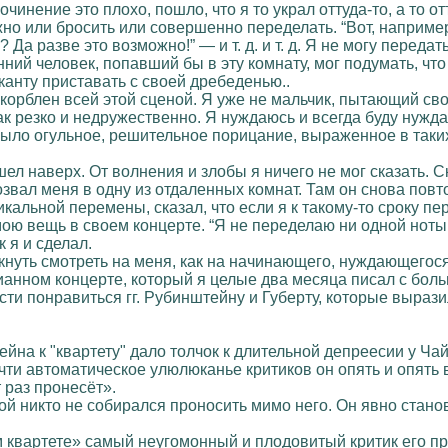
сочинение это плохо, пошло, что я то украл оттуда-то, а то о
но или бросить или совершенно переделать. “Вот, например, 
 Да разве это возможно!” — и т. д. и т. д. Я не могу передат
нний человек, попавший бы в эту комнату, мог подумать, ч
анту приставать с своей дребеденью..
скорблен всей этой сценой. Я уже не мальчик, пытающий сво
к резко и недружественно. Я нуждаюсь и всегда буду нужда
ыло огульное, решительное порицание, выраженное в таких
ел наверх. От волнения и злобы я ничего не мог сказать. 
звал меня в одну из отдаленных комнат. Там он снова повто
альной перемены, сказал, что если я к такому-то сроку пе
мою вещь в своем концерте. “Я не переделаю ни одной ноты,
к я и сделал.
ыкнуть смотреть на меня, как на начинающего, нуждающегося
ианном концерте, который я целые два месяца писал с боль
сти понравиться гг. Рубинштейну и Губерту, которые выра
на к "квартету" дало толчок к длительной депреесии у Чай
почти автоматическое улюлюканье критиков он опять и опять
 раз пронесёт».
утой никто не собирался проносить мимо него. Он явно стан
ем квартете» самый неугомонный и плодовитый критик его 