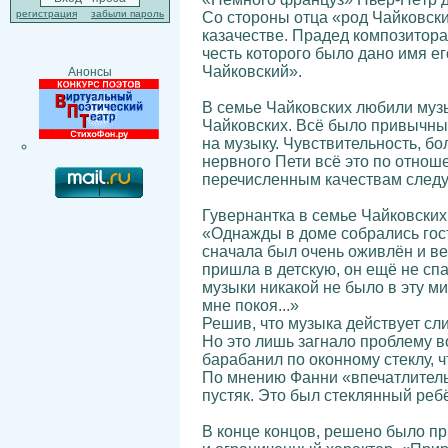
регистрация
забыли пароль
Со стороны отца «род Чайковски
казачестве. Прадед композитора
честь которого было дано имя ег
Чайковский».
Анонсы
В семье Чайковских любили музы
Чайковских. Всё было привычны
на музыку. Чувствительность, б
нервного Пети всё это по отнош
перечисленным качествам следуе
Гувернантка в семье Чайковски
«Однажды в доме собрались гост
сначала был очень оживлён и ве
пришла в детскую, он ещё не спа
музыки никакой не было в эту ми
мне покоя...»
Решив, что музыка действует сл
Но это лишь загнало проблему в
барабанил по оконному стеклу, ч
По мнению Фанни «впечатлительн
пустяк. Это был стеклянный реб
В конце концов, решено было пр