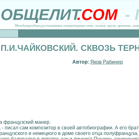
ОБЩЕЛИТ
.COM
-
Международная русскоязычная литературная сеть: поэзия, проза, критика, лит
П.И.ЧАЙКОВСКИЙ. СКВОЗЬ ТЕРН
Автор:
Яков Рабинер
а французский манер.
- писал сам композитор в своей автобиографии. А его брат
анцузского и немецкого в доме своего отца полуфранцуза,
же баловался в детстве, как и лицеист-Пушкин, сочинение