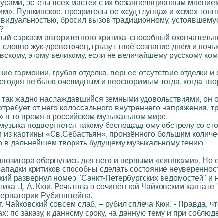
сами, эстеты всех мастей с их безаппеляционным мнением, и 
чим». Пушкинское, презрительное «суд глупца» и «смех толп
ивидуальностью, бросил вызов традиционному, устоявшемус
»?
нный сарказм авторитетного критика, способный окончательн
 словно жук-древоточец, грызут твоё сознание днём и ночь
ковскому, этому великому, если не величайшему русскому к
е гармонии, грубая отделка, вернее отсутствие отделки и 
сегодня не было очевидным и неоспоримым тогда, когда тво
, так жадно наслаждавшийся земными удовольствиями, он ок
требует от него колоссального внутреннего напряжения, тру
л» в то время в российском музыкальном мире.
музыка подвергнется такому беспощадному обстрелу со сто
 из картины «Св.Себастьян», пронзённого большим количес
но в дальнейшем творить будущему музыкальному гению.
позитора обернулись для него и первыми «синяками». Но 
нападки критиков способны сделать состояние неуверенно
кий развернул номер "Санкт-Петербургских ведомостей" и н
ика Ц. А. Кюи. Речь шла о сочинённой Чайковским кантате 
серватории Рубинштейна.
 г. Чайковский совсем слаб, – рубил сплеча Кюи. - Правда, ч
: по заказу, к данному сроку, на данную тему и при соблюд