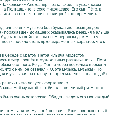
 «Чайковский» Александр Познанский, - в украинском
 на Полтавщине, в селе Николаевке. Его сын Пётр, в
аписан в соответствии с традицией того времени как
раздничные дни музыкой был буквально насыщен дом
и так поражавшей домашних оказывалась реакция малыша
збудимость свойственны всем нервным детям, но у
ности, носило столь ярко выраженный характер, что к
 в беседе с братом Петра Ильича Модестом.
весь вечер прошёл в музыкальных развлечениях... Петя
е обыкновенного. Когда Фанни через несколько времени
 что с ним, он отвечал: «О, эта музыка, музыка!» Но
я и указывая на голову, говорил мальчик, - она не даёт
раничить его допуск к фортепиано.
бражаемой музыкой и, отбивая навязчивый ритм, «так
 было очень осторожно. Обидеть, задеть его мог каждый
ри этом, занятия музыкой носили всё же поверхностный