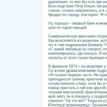
дарование, то оно бы хоть где-н
Впоследствии Пётр Ильич так рас
глазах, голова закружилась, и я
бродил по городу, повторяя: "Я п
Ну, хорошо – первый блин комом.
шли по нарастающей.
Симфоническая фантазия «Буря
Как выясняется из рецензии, вс
тут и там подражания Шуману, Гл
«С какой любовью он говорит, чт
компилировать, где попало. Я н
захваты от всех существующих ко
В феврале 1874 г. на квартире 
Со всеми драматическими подро
«Я сыграл первую часть. Ни еди
преподносит своему приятелю куша
сочувственное слово, хотя бы и
повод пристать к той или друго
техники виртуозной, фортепианн
мой, могу ли я говорить о подро
спросил: “Ну что же?” Тогда из 
Юпитера-громовержца. Оказалось,