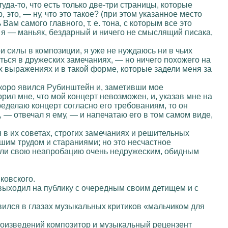
ттуда-то, что есть только две-три страницы, которые
это, — ну, что это такое? (при этом указанное место
ь Вам самого главного, т. е. тона, с которым все это
то я — маньяк, бездарный и ничего не смыслящий писака,
и силы в композиции, я уже не нуждаюсь ни в чьих
ться в дружеских замечаниях, — но ничего похожего на
 выражениях и в такой форме, которые задели меня за
Скоро явился Рубинштейн и, заметивши мое
рил мне, что мой концерт невозможен, и, указав мне на
ределаю концерт согласно его требованиям, то он
 — отвечал я ему, — и напечатаю его в том самом виде,
 в их советах, строгих замечаниях и решительных
шим трудом и стараниями; но это несчастное
зили свою неапробацию очень недружеским, обидным
ковского.
 выходил на публику с очередным своим детищем и с
овился в глазах музыкальных критиков «мальчиком для
произведений композитор и музыкальный рецензент