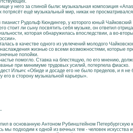
утствующих.
ище у него за спиной были: музыкальная композиция «Anast
к потрясёт ещё музыкальный мир, никак не просматривался
пианист Рудольф Кюндингер, у которого юный Чайковский 
го стоит ли сыну посвятить себя музыке, он ответил отрицат
иальности, которая обнаружилась впоследствии, а во-вторых
оссии».
сталась в качестве одного из увлечений молодого Чайковс
о наслаждения жизнью со всеми возможностями, которые пр
онечные попойки.
есчастье помогло. Ставка на блестящую, по его мнению, до
ванье при минимуме трудовых усилий, потерпела фиаско.
дест Ильич: «Обиде и досаде его не было пределов, и я не
у его в сторону музыкальной карьеры».
_
тупил в основанную Антоном Рубинштейном Петербургскую 
ь мы подходим к одной из вечных тем - человек искусства и 