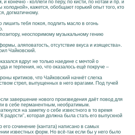
конечно - коллеги по перу, по кисти, по нотам и пр. и
ы холодной», кажется, обобщают горький опыт того, кто
я, догматичному.
о лишить тебя покоя, подлить масло в огонь
ю.
омпозитору, неоспоримому музыкальному гению
формы, аляповатость, отсутствие вкуса и изящества».
рил Чайковский.
азался вдруг не только наедине с мечтой о
да и терпения, но, что оказалось ещё покруче –
роны критиков, что Чайковский начнёт слегка
твом стрел, выпущенных в него врагами. Под тучей
если завершение нового произведения даёт повод для
сти в себе перманентным, необратимым.
аткнулся на заметку о себе известного в то время
"К радости", которая должна была стать его выпускной
то его сочинение (кантата) написано в самых
ении известных форм. Но всё-так если бы у него было