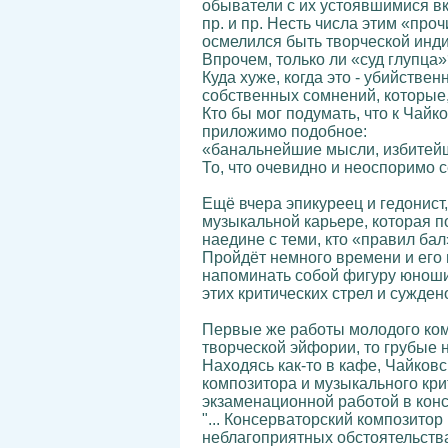
обыватели с их устоявшимися вку
пр. и пр. Несть числа этим «про
осмелился быть творческой инд
Впрочем, только ли «суд глупца
Куда хуже, когда это - убийстве
собственных сомнений, которые,
Кто бы мог подумать, что к Чай
приложимо подобное:
«банальнейшие мысли, избитейши
То, что очевидно и неоспоримо 
Ещё вчера эпикуреец и гедонист
музыкальной карьере, которая по
наедине с теми, кто «правил ба
Пройдёт немного времени и его 
напоминать собой фигуру юноши
этих критических стрел и сужде
Первые же работы молодого ком
творческой эйфории, то грубые 
Находясь как-то в кафе, Чайковс
композитора и музыкального крит
экзаменационной работой в кон
"... Консерваторский композитор
неблагоприятных обстоятельствах