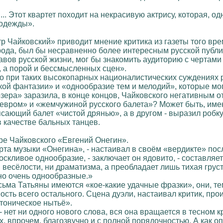
.. Этот квартет походит на некрасивую актрису, которая, од
 одежды».
тр Чайковский» приводит мнение критика из газеты того вре
рода, был бы несравненно более интересным русской публи
ов русской жизни, мог бы знакомить аудиторию с чертами 
, а порой и бессмысленных сцен».
что при таких высокопарных националистических суждениях
кой фантазии» и «однообразие тем и мелодий», которые мо
озера» заразила, в конце концов, Чайковского негативным
вром» и «жемчужиной русского балета»? Может быть, именн
ясающий балет «чистой дрянью», а в другом - выразил робку
в качестве бальных танцев.
ре Чайковского «Евгений Онегин».
рта музыки «Онегина», - настаивал в своём «вердикте» посл
скливое однообразие, - заключает он ядовито, - составляет 
и весёлости, ни драматизма, а преобладает лишь тихая грус
но очень однообразные.»
сьма Татьяны имеются «кое-какие удачные фразки», они, те
ость всего остального. Сцена дуэли, настаивал критик, пр
тоническое нытьё».
, - нет ни одного нового слова, вся она вращается в тесном
 впрочем, благозвучно и с полной порядочностью. А как о