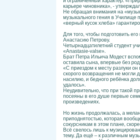
и ограниченный характер. «При
карьере чиновника», - утвержда
Не обращая внимания на «музыка
музыкального гения в Училище п
«верный кусок хлеба» гарантиро
Для того, чтобы подготовить его
Анастасию Петрову.
Четырнадцатилетний студент уч
«Anastasie-valse».
Брат Петра Ильича Модест вспо
оставила сына, впервые без род
«С приездом к месту разлуки он 
скорого возвращения не могли д
насилию, и бедного ребёнка дол
удалось».
Неудивительно, что при такой пр
посеяны в его душе первые семе
произведениях.
Но жизнь продолжалась, а мелан
приподнятостью, которая вообще
сокурсникам в этом плане, скор
Всё свелось лишь к музицирован
тему. Да ещё – к различным муз