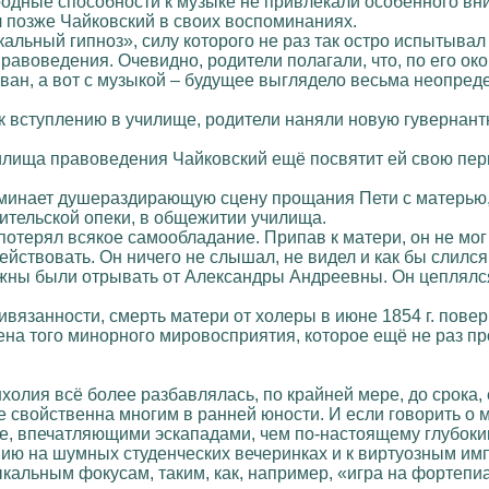
родные способности к музыке не привлекали особенного вн
л позже Чайковский в своих воспоминаниях.
льный гипноз», силу которого не раз так остро испытывал
равоведения. Очевидно, родители полагали, что, по его ок
ван, а вот с музыкой – будущее выглядело весьма неопред
 к вступлению в училище, родители наняли новую гувернант
илища правоведения Чайковский ещё посвятит ей свою пе
минает душераздирающую сцену прощания Пети с матерью, 
ительской опеки, в общежитии училища.
потерял всякое самообладание. Припав к матери, он не мог
ействовать. Он ничего не слышал, не видел и как бы слил
жны были отрывать от Александры Андреевны. Он цеплялся за
ивязанности, смерть матери от холеры в июне 1854 г. пове
на того минорного мировосприятия, которое ещё не раз пр
холия всё более разбавлялась, по крайней мере, до срок
 свойственна многим в ранней юности. И если говорить о 
ее, впечатляющими эскападами, чем по-настоящему глубоки
ию на шумных студенческих вечеринках и к виртуозным имп
ыкальным фокусам, таким, как, например, «игра на фортепи