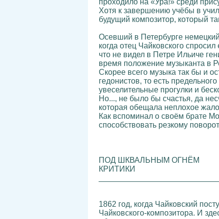
проходило на «Ура!» среди прис
Хотя к завершению учёбы в учил
будущий композитор, который та
Осевший в Петербурге немецкий 
когда отец Чайковского спросил е
что не видел в Петре Ильиче ген
время положение музыканта в Р
Скорее всего музыка так бы и о
гедонистов, то есть предельног
увеселительные прогулки и беск
Но..., не было бы счастья, да н
которая обещала неплохое жало
Как вспоминал о своём брате Мо
способствовать резкому поворот
ПОД ШКВАЛЬНЫМ ОГНЁМ
КРИТИКИ
___________________________
1862 год, когда Чайковский пос
Чайковского-композитора. И здес