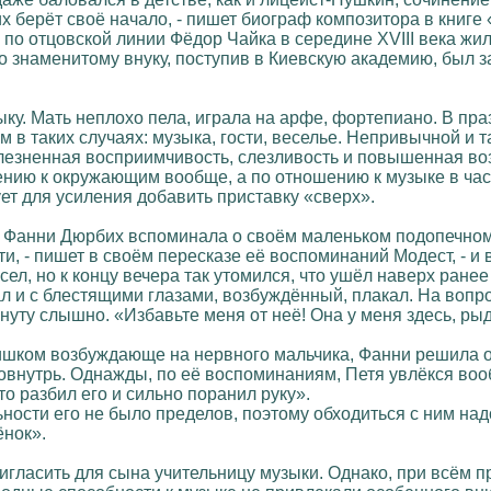
х берёт своё начало, - пишет биограф композитора в книге
 по отцовской линии Фёдор Чайка в середине XVIII века жил
о знаменитому внуку, поступив в Киевскую академию, был з
ку. Мать неплохо пела, играла на арфе, фортепиано. В п
м в таких случаях: музыка, гости, веселье. Непривычной 
олезненная восприимчивость, слезливость и повышенная во
ению к окружающим вообще, а по отношению к музыке в част
т для усиления добавить приставку «сверх».
х Фанни Дюрбих вспоминала о своём маленьком подопечном
и, - пишет в своём пересказе её воспоминаний Модест, - и 
сел, но к концу вечера так утомился, что ушёл наверх ране
л и с блестящими глазами, возбуждённый, плакал. На вопрос,
нуту слышно. «Избавьте меня от неё! Она у меня здесь, рыда
ишком возбуждающе на нервного мальчика, Фанни решила ог
овнутрь. Однажды, по её воспоминаниям, Петя увлёкся воо
то разбил его и сильно поранил руку».
ости его не было пределов, поэтому обходиться с ним надо
ёнок».
игласить для сына учительницу музыки. Однако, при всём п