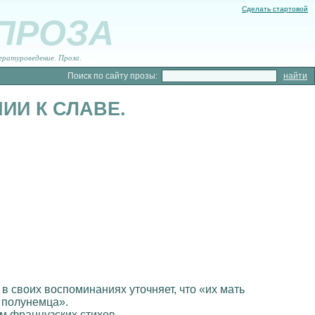
Сделать стартовой
 ПРОЗА
ературоведение. Проза.
Поиск по сайту прозы:
ИИ К СЛАВЕ.
 в своих воспоминаниях уточняет, что «их мать
 полунемца».
м французских стихов.