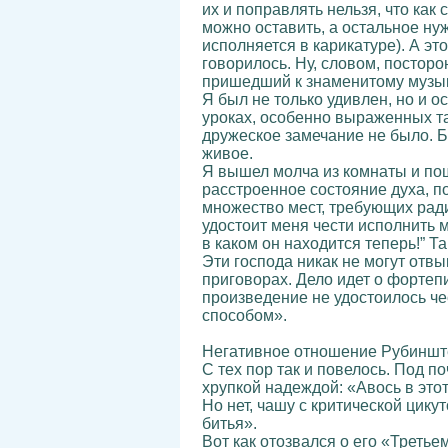
их и поправлять нельзя, что как 
можно оставить, а остальное нуж
исполняется в карикатуре). А это?
говорилось. Ну, словом, посторо
пришедший к знаменитому музык
Я был не только удивлен, но и о
уроках, особенно выраженных та
дружеское замечание не было. Б
живое.
Я вышел молча из комнаты и пош
расстроенное состояние духа, по
множество мест, требующих радик
удостоит меня чести исполнить 
в каком он находится теперь!” Та
Эти господа никак не могут отв
приговорах. Дело идет о фортеп
произведение не удостоилось че
способом».
Негативное отношение Рубинштей
С тех пор так и повелось. Под 
хрупкой надеждой: «Авось в этот
Но нет, чашу с критической цик
битья».
Вот как отозвался о его «Треть