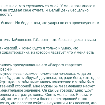
я не знаю, что сделалось со мной. У меня потемнело в
, я не отдавал себе отчёта. Я целый день бесцельно
ность".
 бывает. Но беда в том, что удары по его произведениям
иятель Чайковского Г.Ларош – это бросающиеся в глаза
ковский. - Точно будто я только и умею, что
арактеристика, из которой явствует, что у меня есть
тоялось прослушивание его «Второго квартета».
овский:
 глупое, невыносимое положение человека, когда он
-нибудь, хоть обругай дружески, но, ради бога, хоть одно
уберт ждал, чтобы выяснилось положение и чтобы был
ественной стороной. Мне нужны были замечания насчет
енательное значение. Он как бы говорил мне: “Друг
пением и сыграл до конца. Опять молчание. Я встал и
тихий, потом все более и более переходивший в тон
ожно, что пассажи избиты, неуклюжи и так неловки, что