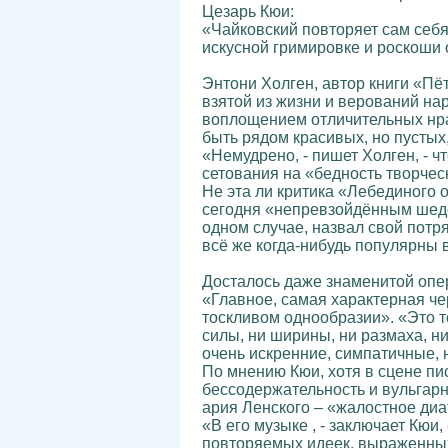
Цезарь Кюи:
«Чайковский повторяет сам себя.
искусной гримировке и роскоши
Энтони Холген, автор книги «Пё
взятой из жизни и верований на
воплощением отличительных нрав
быть рядом красивых, но пустых
«Немудрено, - пишет Холген, - 
сетования на «бедность творчес
Не эта ли критика «Лебединого 
сегодня «непревзойдённым шеде
одном случае, назвал свой потр
всё же когда-нибудь популярны 
Досталось даже знаменитой опе
«Главное, самая характерная че
тоскливом однообразии». «Это то
силы, ни ширины, ни размаха, н
очень искренние, симпатичные, 
По мнению Кюи, хотя в сцене пи
бессодержательность и вульгарн
ария Ленского – «жалостное диа
«В его музыке , - заключает Кюи
повторяемых идеек, выраженных,