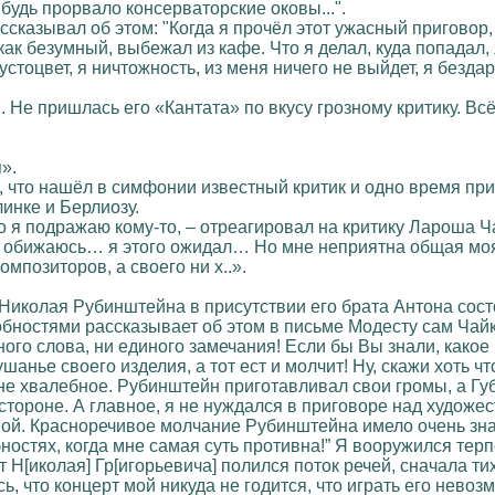
ибудь прорвало консерваторские оковы...".
сказывал об этом: "Когда я прочёл этот ужасный приговор, 
, как безумный, выбежал из кафе. Что я делал, куда попадал
устоцвет, я ничтожность, из меня ничего не выйдет, я бездар
 Не пришлась его «Кантата» по вкусу грозному критику. Всё
».
ё, что нашёл в симфонии известный критик и одно время пр
инке и Берлиозу.
о я подражаю кому-то, – отреагировал на критику Лароша Чай
е обижаюсь… я этого ожидал… Но мне неприятна общая моя х
мпозиторов, а своего ни х..».
у Николая Рубинштейна в присутствии его брата Антона сос
бностями рассказывает об этом в письме Модесту сам Чайк
ного слова, ни единого замечания! Если бы Вы знали, какое
нье своего изделия, а тот ест и молчит! Ну, скажи хоть что
 не хвалебное. Рубинштейн приготавливал свои громы, а Г
й стороне. А главное, я не нуждался в приговоре над худож
ой. Красноречивое молчание Рубинштейна имело очень знам
бностях, когда мне самая суть противна!” Я вооружился тер
уст Н[иколая] Гр[игорьевича] полился поток речей, сначала 
 что концерт мой никуда не годится, что играть его невозм