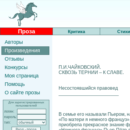
Проза
Критика
Стихи
Авторы
Произведения
Отзывы
Конкурсы
П.И.ЧАЙКОВСКИЙ.
СКВОЗЬ ТЕРНИИ – К СЛАВЕ.
Моя страница
Помощь
Несостоявшийся правовед
О сайте прозы
_______________________
Для зарегистрированных
пользователей
логин:
В семье его называли Пьером, н
пароль:
«По матери я немного француз», 
тип:
приобрела прекрасное знание фр
«Немного француз» Пьер-Пётр да