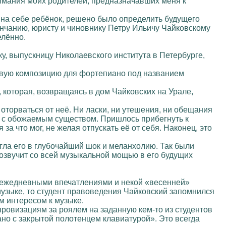
имания моих родителей, предназначавших меня к
 на себе ребёнок, решено было определить будущего
ончанию, юристу и чиновнику Петру Ильичу Чайковскому
елённо.
ку, выпускницу Николаевского института в Петербурге,
рвую композицию для фортепиано под названием
которая, возвращаясь в дом Чайковских на Урале,
 оторваться от неё. Ни ласки, ни утешения, ни обещания
ся с обожаемым существом. Пришлось прибегнуть к
 что мог, не желая отпускать её от себя. Наконец, это
ргла его в глубочайший шок и меланхолию. Так были
озвучит со всей музыкальной мощью в его будущих
а, ежедневными впечатлениями и некой «весенней»
музыке, то студент правоведения Чайковский запомнился
м интересом к музыке.
ровизациям за роялем на заданную кем-то из студентов
ано с закрытой полотенцем клавиатурой». Это всегда