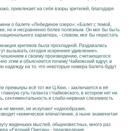
нако, привлекает на себя взоры зрителей, благодаря
мени о балете «Лебединое озеро»: «Балет с темой,
ке, но и несравненно более полезным. Он мог бы быть
национального характера, - словом, мог бы перестать
 реакция критиков была прохладной. Раздавались
гут вызывать сегодня искреннее удивление».
 отношением к своему произведению, считающегося
о этим и объясняется почему Чайковский вдруг, в
ю надежду на то, что некоторые номера балета будут
е премьеры всё тот же Ц.Кюи, - заключается в её
главную суть таланта г.Чайковского, в котором нет ни
ть, сентиментальность и слабо-нервная слезливость
м не менее, не искупают «однообразие,
оизводит «комическое впечатление, а ныне знаменитая
 кругу жиденьких мыслей, общеизвестных, много раз
пера «Евгений Онегин» - произведение