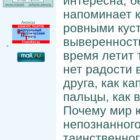
интересна, бе
регистрация
забыли пароль
напоминает 
Анонсы
ровными куст
выверенност
время летит 
нет радости 
друга, как ка
пальцы, как 
Почему мир 
непознанного
таинственног