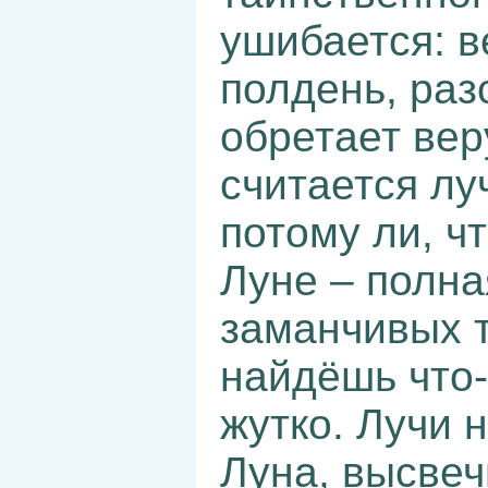
ушибается: в
полдень, раз
обретает вер
считается лу
потому ли, чт
Луне – полна
заманчивых т
найдёшь что-т
жутко. Лучи 
Луна, высве