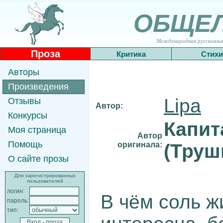
ОБЩЕ
Международная русскоязычн
Проза
Критика
Стихи
Авторы
Произведения
Lipa
Отзывы
Автор:
Конкурсы
Капит
Моя страница
Автор
Помощь
оригинала:
(Труш
О сайте прозы
Для зарегистрированных
пользователей
логин:
В чём соль ж
пароль:
тип: