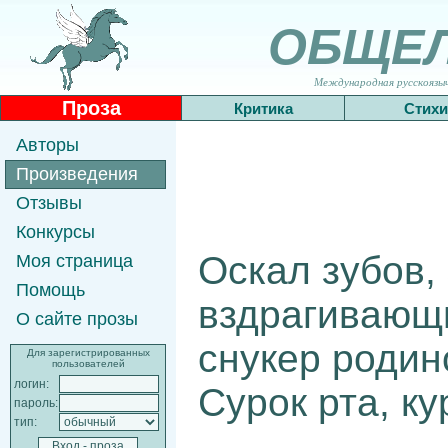
ОБЩЕ
Международная русскоязычн
Проза
Критика
Стихи
Авторы
Произведения
Отзывы
Конкурсы
Оскал зубов, 
Моя страница
Помощь
вздрагивающи
О сайте прозы
снукер родино
Для зарегистрированных
пользователей
логин:
Сурок рта, ку
пароль:
тип: