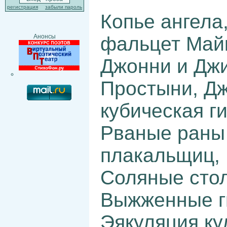
регистрация
забыли пароль
Копье ангела
фальцет Майк
Анонсы
Джонни и Джи
Простыни, Дж
кубическая г
Рваные раны 
плакальщиц,
Соляные стол
Выжженные гн
Эякуляция ку