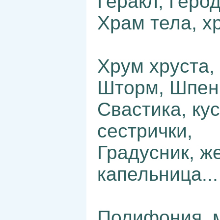
Геракл, Герод
Храм тела, х
Хрум хруста,
Шторм, Шпенг
Свастика, ку
сестрички,
Градусник, ж
капельница...
Полифония, м