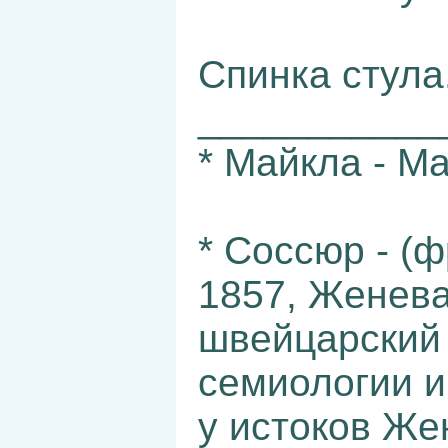
Спинка стула
___________
* Майкла - М
* Соссюр - (ф
1857, Женев
швейцарский 
семиологии и
у истоков Же