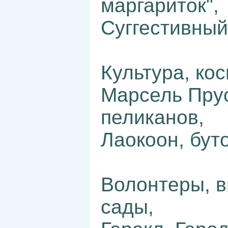
маргариток",
Суггестивный
Культура, кос
Марсель Прус
пеликанов,
Лаокоон, буто
Волонтеры, в
сады,