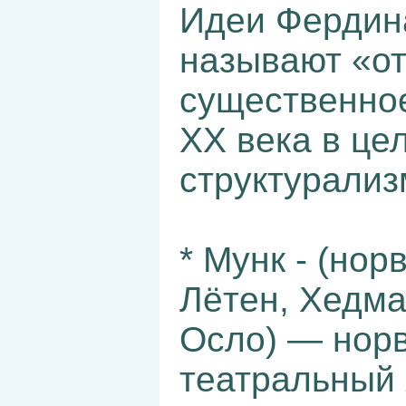
Идеи Фердина
называют «от
существенно
XX века в це
структурализ
* Мунк - (нор
Лётен, Хедма
Осло) — норв
театральный 