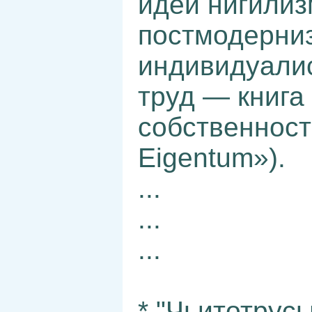
идеи нигилиз
постмодерниз
индивидуалис
труд — книга
собственность
Eigentum»).
...
...
...
* "Чьитотрус