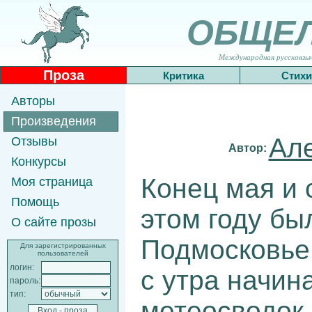
ОБЩЕ
Международная русскоязычн
Проза
Критика
Стихи
Авторы
Произведения
Ал
Отзывы
Автор:
Конкурсы
Конец мая и 
Моя страница
Помощь
этом году бы
О сайте прозы
Подмосковье
Для зарегистрированных
пользователей
логин:
с утра начин
пароль:
тип:
метеосводок,