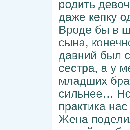
родить девочк
даже кепку 
Вроде бы в ш
сына, конечно
давний был с
сестра, а у м
младших брат
сильнее… Но 
практика нас
Жена поделил