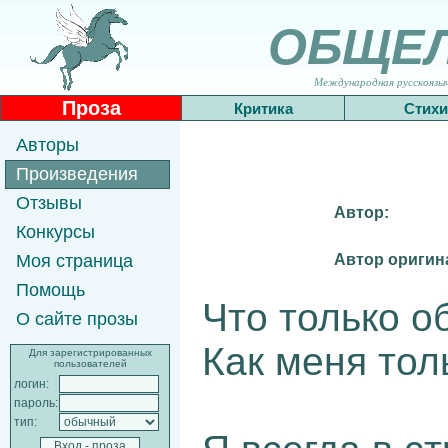
ОБЩЕ
Международная русскоязычн
Проза
Критика
Стихи
Авторы
Произведения
Отзывы
Автор:
Конкурсы
Автор оригин
Моя страница
Помощь
Что только о
О сайте прозы
Как меня тол
Для зарегистрированных
пользователей
логин:
пароль:
тип: