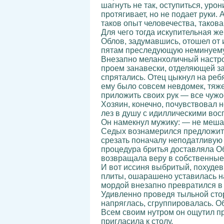
шагнуть не так, оступиться, уро
протягивает, но не подает руки
таков опыт человечества, таков
Для чего тогда искупительная ж
Облов, задумавшись, отошел от 
пятам преследующую неминуему
Внезапно меланхоличный настрой
проем занавески, отделяющей за
спрятались. Отец цыкнул на ребя
ему было совсем невдомек, тяжел
приложить своих рук — все чужо
Хозяин, конечно, почувствовал 
лез в душу с идиллическими вос
Он намекнул мужику: — не мешал
Седых вознамерился предложить
срезать поначалу неподатливую 
процедура бритья доставляла Об
возвращала веру в собственные 
И вот иссиня выбритый, похуде
плиты, ошарашено уставилась н
мордой внезапно превратился в
Удивленно проведя тыльной стор
напряглась, сгруппировалась. О
Всем своим нутром он ощутил пр
пригласила к столу.