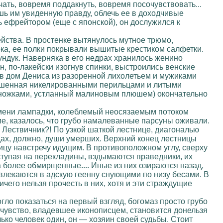
ать, вовремя поддакнуть, вовремя посочувствовать...
ь им увиденную правду, облечь ее в доходчивые
ь ефрейтором (еще с японской), он дослужился к
йства. В простенке вытянулось мутное трюмо,
рка, ее полки покрывали вышитые крестиком салфетки.
ндук. Наверняка в его недрах хранилось женино
, по-лакейски изогнув спинки, выстроились венские
в дом Дениса из разоренной лихолетьем и мужиками
крашенная никелированными перильцами и литыми
и ножками, устланный малиновым плюшем) окончательно
амени лампадки, колеблемый неосязаемым потоком
е, казалось, что грубо намалеванные парсуны оживали.
Лествичник?! По узкой шаткой лестнице, диагональю
ах, должно, души умерших. Верхний конец лестницы
ицу навстречу идущим. В противоположном углу, сверху
ступая на перекладины, вздымаются праведники, их
а более обмирщенные.... Иные из них озираются назад,
 увлекаются в адскую геенну снующими по низу бесами. В
чего нельзя прочесть в них, хотя и эти страждущие
гло показаться на первый взгляд, богомаз просто грубо
 чувство, владевшее иконописцем, становится донельзя
ько человек один, он — хозяин своей судьбы. Стоит