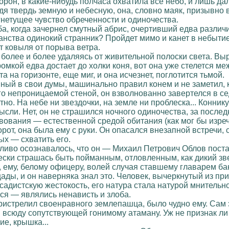
торон, в какие-нибудь полчаса охватила все небо, и лишь д
одя твердь земную и небесную, она, словно маяк, призывно
гнетущее чувство обреченности и одиночества.
ба, когда зачернел смутный абрис, очертивший едва различ
нства одинокий странник? Пройдет мимо и канет в небытие, 
от ковыля от порыва ветра.
е более и более удаляясь от живительной полоски света. В
ромкой едва достает до холки коня, вот она уже стелется меж
 на горизонте, еще миг, и она исчезнет, поглотится тьмой.
ный в свои думы, машинально правил конем и не заметил, к
го непроницаемой стеной, он взволнованно завертелся в се
но. На небе ни звездочки, на земле ни проблеска... Конни
сли. Нет, он не страшился ночного одиночества, за последн
ования — естественной средой обитания (как мог бы изречь
рот, она была ему с руки. Он опасался внезапной встречи,
ых — схватить его.
тливо осознавалось, что он — Михаил Петрович Облов поста
ески страшась быть пойманным, отловленным, как дикий звер
, ему, белому офицеру, волей случая ставшему главарем б
ады, и он наверняка знал это. Человек, вычеркнутый из пр
 садистскую жестокость, его натура стала натурой мнитель
ся — являлись ненависть и злоба.
е пристрелил своенравного землепашца, было чудно ему. Са
 всюду сопутствующей гонимому атаману. Уж не признак л
е, крышка...