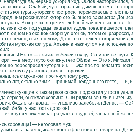
я, напряг удила, нервно ускорил ход. Облов насторожился, 
 запах жилья. Слабый, чуть горчащий дымок повеял со сторо
астать контуры хуторских построек, перемежаемые плотным
Перед ним раскинулся хутор его бывшего вахмистра Дениса
я понукать. Вскоре их встретил злобный лай цепных псов. 
 и, взяв коня под уздцы, зашагал вдоль повалившегося пл
вот в одном из окошек сверкнул огонек, потом он разросся,
тал перемещаться по дому. Донесся скрежет отворяемой дв
битая мужская фигура. Хозяин в накинутом на исподнее п
сил:
отзовись! Не то — сейчас кобелей спущу! Со мной не шути! К
ори, — в меру глухо окликнул его Облов. — Это я, Михаил 
енно переспросил хуторянин. — Эка вас по ночам-то носит?
нять не шутку разошедшихся сторожей.
нявшись с мужиком, протянул тому руку.
лько лет, сколько зим?.. Принимай нежданного гостя, — и, 
иличествующие в таком разе слова, подхватил у гостя удил
да дерюги, обождал хозяина. Они рядком вошли в низеньку
ич, будьте как дома... — угодливо залебезил Денис. — Сей
ай, баба, у нас гость дорогой!
— из внутренних комнат раздался грудной, заспанный женск
ись коровища! — негодовал муж.
 улыбаясь, разглядывал своего фронтового товарища. Дени