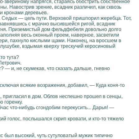
по-звериному напрягся, стараясь обострить собственное
ны. Навострив зрение, всадник различил, как сквозь
и кронами деревьев.
 Седых — цель пути. Верховой пришпорил жеребца. Тот,
Поравнявшись с мрачно высившейся ригой, всадник
етня. Приземистый дом фельдфебеля довольно долго
 заполняя весь оконный проем, наверное, засветили
ери, пахнуло кислыми щами. Наконец, на вросшем в
олушубке, вздымая кверху трескучий керосиновый
то тута?
Петрович.
 — и, не скумекав, что сказать дальше, гневно
исключая всякие возражения, добавил, — Куда коня-то
а, пригласил в дом. Облов неспешно прошел в сенцы,
ю горенку.
час что-нибудь сгондобим перекусить... Дарья! —
ий голос, послышался скрип кровати, и кто-то тяжело
с был высокий, чуть сутуловатый мужик типично