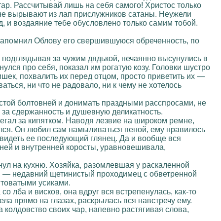
ртар. Рассчитывай лишь на себя самого! Христос только
, не вырывают из лап прислужников сатаны. Неужели
д, и воздаяние тебе обусловлено только самим тобой.
 напомнил Облову его свершившуюся обреченность, по
 подглядывая за чужим дядькой, нечаянно высунулись в
улся про себя, показал им рогатую козу. Головки шустро
ишек, похвалить их перед отцом, просто приветить их —
ться, ни что не радовало, ни к чему не хотелось
пустой болтовней и донимать праздными расспросами, не
 за сдержанность и душевную деликатность.
егал за кипятком. Наводя лезвие на широком ремне,
лся. Он любил сам намыливаться пеной, ему нравилось
видеть ее последующий глянец. Да и вообще вся
шней и внутренней коросты, уравновешивала,
ул на кухню. Хозяйка, разомлевшая у раскаленной
к, — недавний щетинистый проходимец с обветренной
нтоватыми усиками.
 лба и висков, она вдруг вся встрепенулась, как-то
ла прямо на глазах, раскрылась вся навстречу ему.
а колдовство своих чар, напевно растягивая слова,