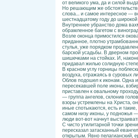
от великого ума, да и силой вы
Но решающим же обстоятельство
слова... и самое интересное — 
шестнадцатому году до широкой
Внутреннее убранство дома вах
обрамленное багетом с виноград
Возле оконца примостился оков
приданное, плотно утрамбованно
стулья, уже порядком продавле
барской усадьбы. В дверном пр
шишечками на стойках. И, нако
придавал жилью солидную степе
В красном углу горницы поблес
воздуха, отражаясь в суровых л
Облов подошел к иконам. Одна и
пересекавшей поле иконы, взби
приставлен к овальному проходу
— группа ангелов, склонив голо
взоры устремлены на Христа, он
иные спотыкаются, есть и такие,
самом низу иконы, у подножья — 
люди вот-вот начнут выстраиват
С чисто утилитарной точки зрен
пересказал затасканный евангел
открытым. Явно пелагианский, е