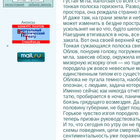
Густая мгла, наползая со всех с
регистрация
забыли пароль
тонкая полоска горизонта. Разв
простора, она рождала странно 
И даже там, на грани земли и не
Анонсы
может изменить в бездне простра
ускользнет ни во что, будто шеп
Наездник втягивался в ночь, вс
заката. Вот она своей верхней к
Тонкая сужающаяся полоска света
Облов, понурив голову, погружен
мгла, завесив обзор, окружила е
мизерную искорку огня — но тщет
породила уж вовсе невеселые мы
единственным типом его существ
Облова не пугала темнота, наобо
опознан, с людьми, задача котор
Именно сейчас как никогда отче
татю, пробирается в ночи, панич
боязнь грядущего возмездия. Да
половину губернии, не будет пощ
Горькое чувство изгоя породило
теперь призван руководствовать
И то, что сегодня по утру он н
схемы поведения, цепи смертей,
сентиментальность уже поражени