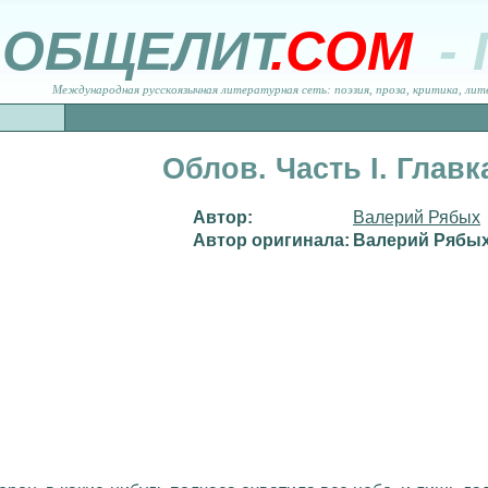
ОБЩЕЛИТ
.COM
-
Международная русскоязычная литературная сеть: поэзия, проза, критика, лит
Облов. Часть I. Главк
Автор:
Валерий Рябых
Автор оригинала:
Валерий Рябы