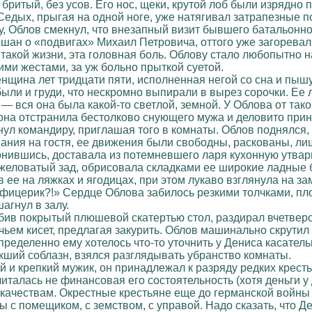
бритый, без усов. Его нос, щеки, крутой лоб были изрядно 
Седых, прыгая на одной ноге, уже натягивал затрапезные пор
уху, Облов смекнул, что внезапный визит бывшего батальон
шан о «подвигах» Михаил Петровича, оттого уже загоревал
 такой жизни, эта головная боль. Облову стало любопытно н
ми жестами, за уж больно прыткой суетой.
нщина лет тридцати пяти, исполненная негой со сна и пыш
были и груди, что нескромно выпирали в вырез сорочки. Ее 
— вся она была какой-то светлой, земной. У Облова от тако
, она отстранила бестолково снующего мужа и деловито пр
ул командиру, приглашая того в комнаты. Облов поднялся, 
ания на гостя, ее движения были свободны, раскованы, л
онившись, доставала из потемневшего ларя кухонную утвар
яжеловатый зад, обрисовала складками ее широкие ладные 
 ее на ляжках и ягодицах, при этом лукаво взглянула на з
офицерик?!» Сердце Облова забилось резкими толчками, пло
агнул в залу.
ив покрытый плюшевой скатертью стол, раздирал вчетверо
ьем кисет, предлагая закурить. Облов машинально скрутил 
ределенно ему хотелось что-то уточнить у Дениса касатель
кший соблазн, взялся разглядывать убранство комнаты.
 и крепкий мужик, он принадлежал к разряду редких крест
считалась не финансовая его состоятельность (хотя деньги
качествам. Окрестные крестьяне еще до германской войны 
 с помещиком, с земством, с управой. Надо сказать, что 