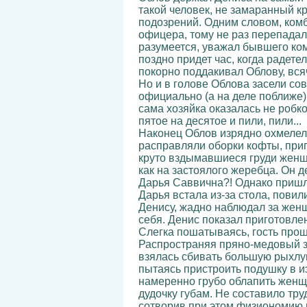
такой человек, не замаранный к
подозрений. Одним словом, комб
офицера, тому не раз перепадал
разумеется, уважал бывшего ком
поздно придет час, когда радете
покорно поддакивал Облову, вся
Но и в голове Облова засели сов
официально (а на деле поближе) 
сама хозяйка оказалась не робк
пятое на десятое и пили, пили...
Наконец Облов изрядно охмелел.
расправляли оборки кофты, приг
круто вздымавшиеся груди женщи
как на застоялого жеребца. Он де
Дарья Саввична?! Однако пришл
Дарья встала из-за стола, пови
Денису, жадно наблюдал за жен
себя. Денис показал приготовле
Слегка пошатываясь, гость проше
Распространяя пряно-медовый з
взялась сбивать большую рыхлую
пытаясь пристроить подушку в и
намеренно грубо облапить женщи
дудочку губам. Не составило тру
сотворив при этом физиономию н