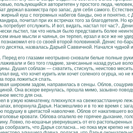
ровью, пользующийся авторитетен у простого люда, человек,
ат держал вахмистра про запас, для себя самого. Естестве
 жирный куш с погромных набегов банды, оно и понятно, с
андира, почитал при их встречах того за благодетеля. Но к
ль потребует отслужить. И вот, видать, настал тот час?.. Де
чески льстил, так что нельзя было представить более неинт
сем иные мысли и чаянья, он терпел, ерзал и все же не уд
познакомил его со своей второй половинкой. Денис по-бара
ого десятка, назвалась Дарьей Саввичной. Начался чудной 
 Перед его глазами неотрывно сновали белые полные руки 
лаживали и без того гладкие, зачесанные назад русые во
ны. Душил соблазн — схватить, стиснуть, неистово месить 
лал вид, что хочет курить или хочет соленого огурца, но не
а пора ложиться спать.
ливая широким задом, направилась в сенцы. Облов, сощурив
щиной. Она вскоре вернулась, прошла мимо, зазывно повод
нное место для сна.
л в узкую комнатенку, плюхнулся на свежезастланную лежан
апах, впорхнула Дарья. Насмешливо и в то же время с заг
 подушку в цветастой наволочке. Облов от накатившего во
зголовье кровати. Облова опалило ее горячее дыхание, гол
ну. Ловко, по-кошачьи увернувшись от его растопыренных 
да сообразить, что Дарья согласна... но пока муж крепко не
еистово алчущего фавна, полагая, что Дарья окончательно 