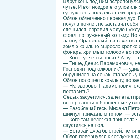
Вдруг конь под ним встрепенулс
чутье. И вот ноздри его уловили
густую тень поодаль стали прор
Облов облегченно перевел дух. 
почуяв ночлег, не заставил себ
спешился, справил малую нужду
стоял, погруженный во тьму. Но 
лампу. Оранжевый шар суетно с
землю крыльце выросла крепко с
фонарь, хриплым голосом вопро
— Кого тут черти носят? А ну — 
— Тише, Денис Парамонович, не 
Господин подполковник? — удивл
обрушился на собак, стараясь у
Облов подошел к крыльцу, порав
— Ну, здорово, Парамонович, ско
поставить?
Седых засуетился, залепетал пр
вытер сапоги о брошенные у вхо
— Разоблачайтесь, Михаил Петров
шикнул приказным тоном, — встав
— Кого там нелегкая принесла? 
спустился на пол.
— Вставай дура быстрей, не тян
Облов повернулся к сослуживцу,