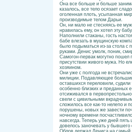
Она все больше и больше занима
казалось, все тело осязает слад
оголенная плоть, усыпанная мир
производимые телом Дарьи.
Он, ни мало не стесняясь ее му
нравилась ему, он хотел эту бабу
Наполнили стаканы, гость насто
бабе влезать в мущинскую компа
было подыматься из-за стола с 
руками. Денис умолк, поник, сми
Самогон-первак могутно пошел п
присутствии живого мужа. Но ел
хозяином.
Они уже с полгода не встречали
милиции. Подавляющее большинс
оставшихся переловили, судили 
особенно близких и преданных е
отсиживался в первопрестольно
свели с цивильными вкрадчивыми
сложилось все как-то нелепо и п
порушены, новых же завести почт
ночному времени посчастливилос
навсегда. Теперь уже дней пять
довелось заночевать у бывшего
Облов держал Дениса на самый к