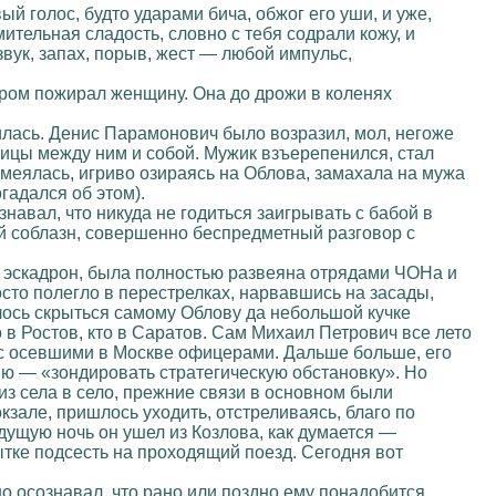
 голос, будто ударами бича, обжог его уши, и уже,
мительная сладость, словно с тебя содрали кожу, и
вук, запах, порыв, жест — любой импульс,
ором пожирал женщину. Она до дрожи в коленях
тилась. Денис Парамонович было возразил, мол, негоже
ницы между ним и собой. Мужик взъерепенился, стал
меялась, игриво озираясь на Облова, замахала на мужа
гадался об этом).
навал, что никуда не годиться заигрывать с бабой в
й соблазн, совершенно беспредметный разговор с
 — эскадрон, была полностью развеяна отрядами ЧОНа и
то полегло в перестрелках, нарвавшись на засады,
лось скрыться самому Облову да небольшой кучке
 в Ростов, кто в Саратов. Сам Михаил Петрович все лето
 с осевшими в Москве офицерами. Дальше больше, его
ию — «зондировать стратегическую обстановку». Но
 из села в село, прежние связи в основном были
кзале, пришлось уходить, отстреливаясь, благо по
ущую ночь он ушел из Козлова, как думается —
ытке подсесть на проходящий поезд. Сегодня вот
о осознавал, что рано или поздно ему понадобится