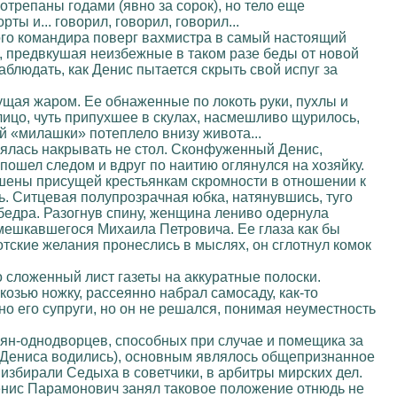
потрепаны годами (явно за сорок), но тело еще
ты и... говорил, говорил, говорил...
ного командира поверг вахмистра в самый настоящий
, предвкушая неизбежные в таком разе беды от новой
аблюдать, как Денис пытается скрыть свой испуг за
ущая жаром. Ее обнаженные по локоть руки, пухлы и
лицо, чуть припухшее в скулах, насмешливо щурилось,
й «милашки» потеплело внизу живота...
инялась накрывать не стол. Сконфуженный Денис,
пошел следом и вдруг по наитию оглянулся на хозяйку.
ишены присущей крестьянкам скромности в отношении к
ь. Ситцевая полупрозрачная юбка, натянувшись, туго
бедра. Разогнув спину, женщина лениво одернула
амешкавшегося Михаила Петровича. Ее глаза как бы
тские желания пронеслись в мыслях, он сглотнул комок
 сложенный лист газеты на аккуратные полоски.
козью ножку, рассеянно набрал самосаду, как-то
но его супруги, но он не решался, понимая неуместность
ьян-однодворцев, способных при случае и помещика за
 у Дениса водились), основным являлось общепризнанное
избирали Седыха в советчики, в арбитры мирских дел.
Денис Парамонович занял таковое положение отнюдь не