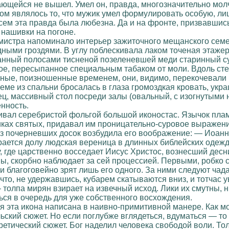
дающейся не вышел. Умел он, правда, многозначительно молч
м являлось то, что мужик умел формулировать особую, лиш
всем эта правда была любезна. Да и на фронте, призвавшис
 нашивки на погоне.
мистра напоминало интерьер зажиточного мещанского семе
ными гроздями. В углу поблескивала лаком точеная этаже
анный полосами тисненой позеленевшей меди старинный су
е, пересыпанное специальным табаком от моли. Вдоль стен
нные, поизношенные временем, они, видимо, перекочевали 
оеме из спальни бросалась в глаза громоздкая кровать, у
нец, массивный стол посреди залы (овальный, с изогнутым
нность.
кивал серебристой фольгой большой иконостас. Язычок пл
иках святых, придавал им проницательно-суровое выражени
з почерневших досок возбудила его воображение: — Иоанн 
рается долу людская вереница в длинных библейских одежд
, где царственно восседает Иисус Христос, вознесший десн
вы, скорбно наблюдает за сей процессией. Первыми, робко 
и благоговейно зрят лишь его одного. За ними следуют чад
 что, не удержавшись, кубарем скатываются вниз, и тотчас
толпа мирян взирает на извечный исход. Лики их смутны, ни
ься в очередь для уже собственного восхождения.
ия эта икона написана в наивно-примитивной манере. Как мо
ьский сюжет. Но если поглубже вглядеться, вдуматься — то
ретический сюжет. Бог наделил человека свободой воли. Тол