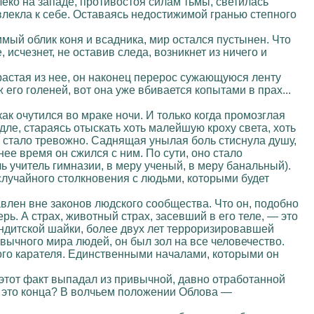
алеко на западе, противостоя силам тьмы, светилась
 влекла к себе. Оставаясь недостижимой гранью степного
имый облик коня и всадника, мир остался пустынен. Что
исчезнет, не оставив следа, возникнет из ничего и
ырастая из нее, он наконец перерос сужающуюся ленту
 его голеней, вот она уже вбивается копытами в прах...
ак очутился во мраке ночи. И только когда промозглая
дле, стараясь отыскать хоть малейшую кроху света, хоть
ку стало тревожно. Саднящая унылая боль стиснула душу,
ее время он сжился с ним. По сути, оно стало
 учитель гимназии, в меру ученый, в меру банальный).
 случайного столкновения с людьми, которыми будет
влен вне законов людского сообщества. Что он, подобно
ь. А страх, животный страх, засевший в его теле, — это
андитской шайки, более двух лет терроризировавшей
ивычного мира людей, он был зол на все человечество.
ного карателя. Единственными началами, которыми он
м этот факт выпадал из привычной, давно отработанной
и это конца? В волчьем положении Облова —