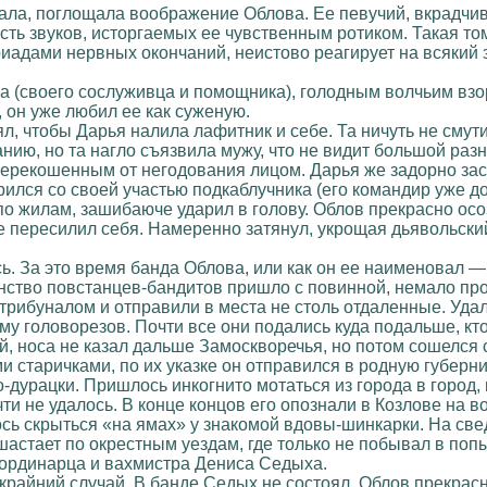
ла, поглощала воображение Облова. Ее певучий, вкрадчивый
ость звуков, исторгаемых ее чувственным ротиком. Такая то
иадами нервных окончаний, неистово реагирует на всякий з
жа (своего сослуживца и помощника), голодным волчьим вз
, он уже любил ее как суженую.
ял, чтобы Дарья налила лафитник и себе. Та ничуть не сму
нию, но та нагло съязвила мужу, что не видит большой раз
перекошенным от негодования лицом. Дарья же задорно зас
рился со своей участью подкаблучника (его командир уже до
о жилам, зашибаюче ударил в голову. Облов прекрасно осоз
е пересилил себя. Намеренно затянул, укрощая дьявольски
сь. За это время банда Облова, или как он ее наименовал
тво повстанцев-бандитов пришло с повинной, немало прос
трибуналом и отправили в места не столь отдаленные. Уда
му головорезов. Почти все они подались куда подальше, кто
й, носа не казал дальше Замоскворечья, но потом сошелся
 старичками, по их указке он отправился в родную губерн
о-дурацки. Пришлось инкогнито мотаться из города в город,
и не удалось. В конце концов его опознали в Козлове на во
ь скрыться «на ямах» у знакомой вдовы-шинкарки. На свед
 шастает по окрестным уездам, где только не побывал в поп
 ординарца и вахмистра Дениса Седыха.
райний случай. В банде Седых не состоял, Облов прекрасн