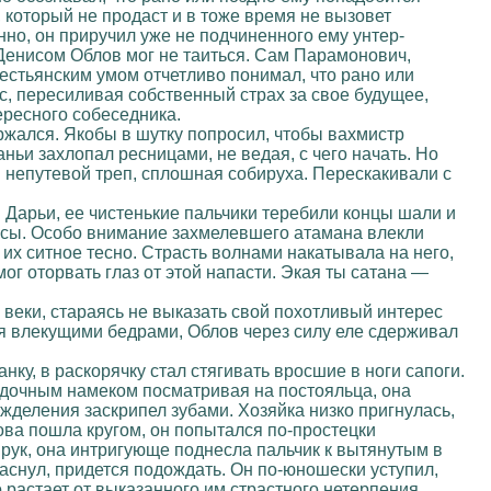
 который не продаст и в тоже время не вызовет
нно, он приручил уже не подчиненного ему унтер-
 Денисом Облов мог не таиться. Сам Парамонович,
рестьянским умом отчетливо понимал, что рано или
нис, пересиливая собственный страх за свое будущее,
ересного собеседника.
ержался. Якобы в шутку попросил, чтобы вахмистр
ньи захлопал ресницами, не ведая, с чего начать. Но
и непутевой треп, сплошная собируха. Перескакивали с
Дарьи, ее чистенькие пальчики теребили концы шали и
лосы. Особо внимание захмелевшего атамана влекли
их ситное тесно. Страсть волнами накатывала на него,
 мог оторвать глаз от этой напасти. Экая ты сатана —
 веки, стараясь не выказать свой похотливый интерес
я влекущими бедрами, Облов через силу еле сдерживал
ку, в раскорячку стал стягивать вросшие в ноги сапоги.
адочным намеком посматривая на постояльца, она
жделения заскрипел зубами. Хозяйка низко пригнулась,
ова пошла кругом, он попытался по-простецки
рук, она интригующе поднесла пальчик к вытянутым в
 заснул, придется подождать. Он по-юношески уступил,
растает от выказанного им страстного нетерпения.