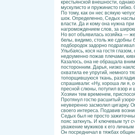
крестьянской внешности, однако 
мускулисто и пружинисто гибко. 
По тому, как он нес всякую чеп
шок. Определенно, Седых наслы
власти. Да и кому она нужна при
нагромождением слов, за широки
Но вот объявилась хозяйка — же
белы, видимо, столь же сдобны 
подбородок задорно подрагивал 
Улыбаясь, кося на гостя глазом
недоуменно пожав плечами, кивн
Казалось, она не обращала вним
посторонним. Дарья, низко накл
охватила ее упругий, немного т
топорщившуюся ткань, разгладив
спрашивали: «Ну, хороша ли я, 
пресной слюны, потупил взор и ш
Хозяин тем временем, приспособ
Протянул гостю расшитый узороч
неуверенно засмолил цигарку. Оп
своего интереса. Подавив возни
Седых был не просто зажиточный
пояс заткнуть. И ключевым тут 
уважение мужиков к его личным 
Он посредничал в тяжбах общины