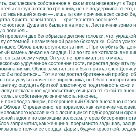
нить, расплескать собственное я, как мигом низвергнут в Та
. Ангелы сокрушаются по грешнику, но не поддерживают его
а логика нашей жизни — лишь ты сам причина всех своих бе
ертва Христа, зачем тогда — христианство вообще?!.
иконостаса. Душа его была не на месте. Лествичник зримо
ю погибель.
 прервали две белобрысые детские головки, что, украдкой
лу от темной, незамеченной ранее боковушки. Облов усмехн
тишек. Облов вяло вступился за них.... Приголубить бы дет
ый камень лежал на сердце. Ни во что не хотелось вмешива
е, он сам всему чужд. Он уже не принимал этого мира.
несколько удрученное состояние гостя, перестал докучать 
поминаниями. Облов заметил это и был признателен Денису
о бы побриться... Тот мигом достал бритвенный прибор, сб
 свои услуги в качестве цирюльника, но Облов воспротиви
щетину, ощущать бритвой эластичную податливость кожи и 
лову несказанное удовольствие, очищала от какой-то вне
силы, в собственную значимость, наконец.
в и помолодев лицом, похорошевший Облов внезапно нагрян
а Облова. Определенно, ее поразило, как изменчив челове
 моложавого красавчика с лоснящимся подбородком и фра
оной ладони по взмокшим волосам, утерев бисеринки пота со
блов заприметил, как женщина, прерывисто задышав, расцве
изывные толчки ее сердца. Дарья, будучи красоткой, ведал