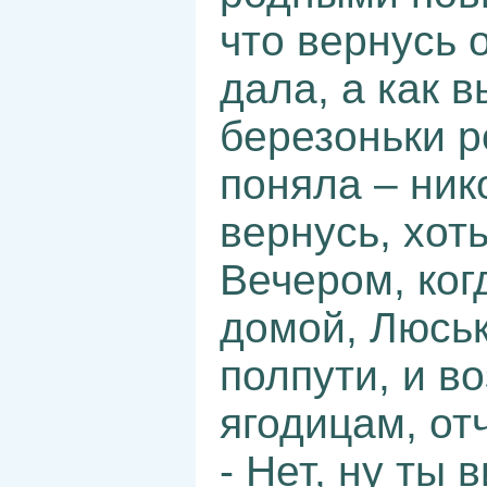
что вернусь 
дала, а как 
березоньки р
поняла – ник
вернусь, хот
Вечером, ког
домой, Люськ
полпути, и в
ягодицам, от
- Нет, ну ты 