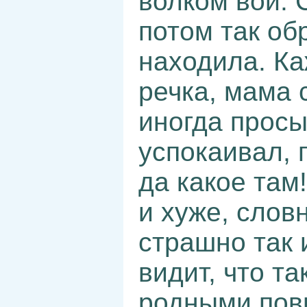
волком вой. 
потом так об
находила. Ка
речка, мама 
иногда просы
успокаивал, 
да какое там
и хуже, слов
страшно так 
видит, что та
родными пови