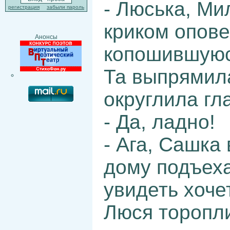
- Люська, Ми
регистрация
забыли пароль
криком опове
Анонсы
копошившуюс
Та выпрямила
округлила гл
- Да, ладно!
- Ага, Сашка 
дому подъеха
увидеть хочет
Люся торопли