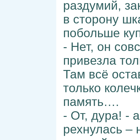
раздумий, за
в сторону шк
побольше куп
- Нет, он со
привезла тол
Там всё оста
только колеч
память….
- От, дура! -
рехнулась – н