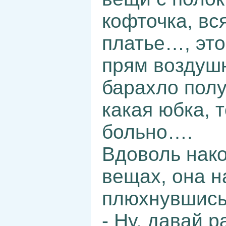
кофточка, вс
платье…, это
прям воздушн
барахло полу
какая юбка, 
больно….
Вдоволь нак
вещах, она н
плюхнувшись 
- Ну, давай 