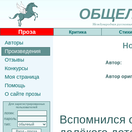
ОБЩЕ
Международная русскоязычн
Проза
Критика
Стихи
Авторы
Н
Произведения
Отзывы
Автор:
Конкурсы
Автор ориг
Моя страница
Помощь
О сайте прозы
Для зарегистрированных
пользователей
логин:
Вспомнился о
пароль:
тип: