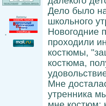
далёкого детс
регистрация
забыли пароль
Дело было на
Анонсы
школьного ут
Новогодние п
проходили ин
костюмы, "за
костюма, пол
удовольствие
Мне досталас
утренника м
мне костюм: 