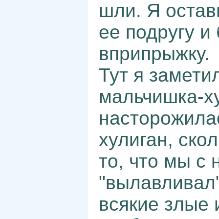
шли. Я остав
ее подругу и
вприпрыжку.
Тут я замети
мальчишка-ху
насторожилас
хулиган, ско
то, что мы с
"вылавливал"
всякие злые 