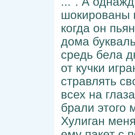
...". А одна
шокированы 
когда он пья
дома букваль
средь бела д
от кучки игр
стравлять св
всех на глаза
брали этого 
Хулиган меня
ему пакет с 