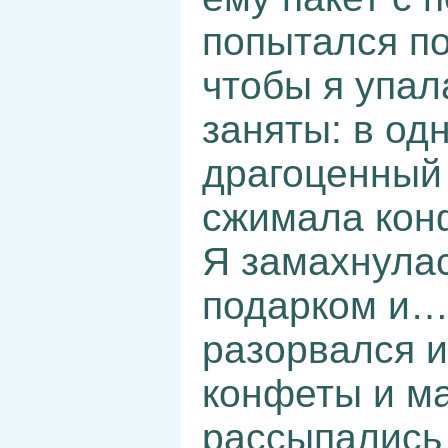
попытался по
чтобы я упал
заняты: в од
драгоценный 
сжимала кон
Я замахнулас
подарком и… 
разорвался 
конфеты и м
рассыпались н