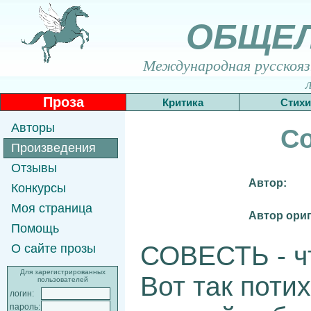
ОБЩЕ
Международная русскоязы
Проза
Критика
Стихи
Авторы
Со
Произведения
Отзывы
Автор:
Конкурсы
Моя страница
Автор ориг
Помощь
СОВЕСТЬ - ч
О сайте прозы
Для зарегистрированных
Вот так поти
пользователей
логин:
пароль: