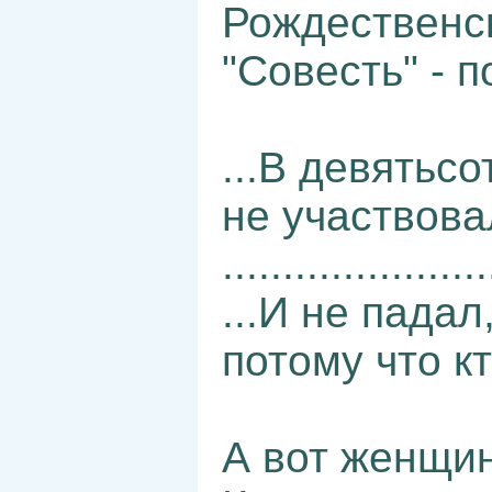
Рождественск
"Совесть" - п
...В девятьс
не участвовал
......................
...И не падал
потому что кт
А вот женщин