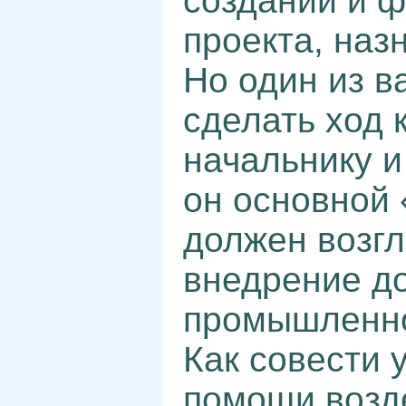
создании и 
проекта, наз
Но один из в
сделать ход 
начальнику и
он основной 
должен возгл
внедрение д
промышленно
Как совести 
помощи возде