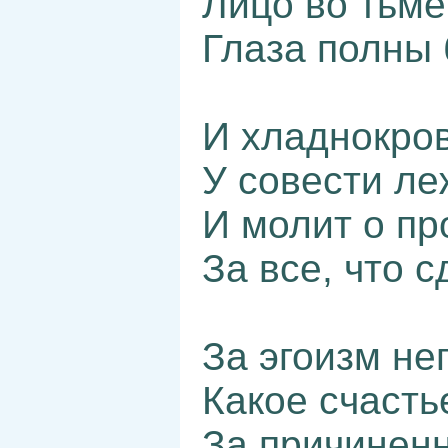
Лицо во тьме
Глаза полны 
И хладнокро
У совести ле
И молит о п
За все, что с
За эгоизм не
Какое счастье
За причиненн