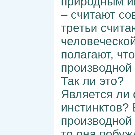
природным ин
– считают со
третьи счита
человеческой
полагают, чт
производной 
Так ли это?
Является ли 
инстинктов? 
производной 
то она побуж