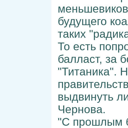
меньшевиков 
будущего коа
таких "радик
То есть попр
балласт, за 
"Титаника". 
правительст
выдвинуть ли
Чернова.
"С прошлым б