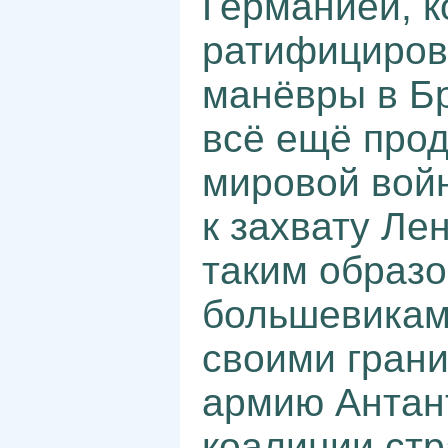
Германией, 
ратифициров
манёвры в Б
всё ещё про
мировой вой
к захвату Ле
таким образо
большевикам
своими грани
армию Антан
коалиции стр