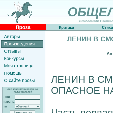
ОБЩЕ
Международная русскоязычн
Проза
Критика
Стихи
Авторы
ЛЕНИН В СМ
Произведения
Отзывы
Ав
Конкурсы
Моя страница
Помощь
ЛЕНИН В С
О сайте прозы
ОПАСНОЕ Н
Для зарегистрированных
пользователей
логин:
пароль:
тип:
Часть первая