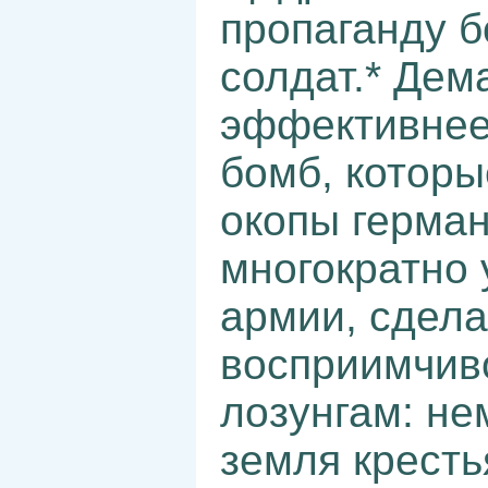
пропаганду б
солдат.* Дем
эффективнее 
бомб, которы
окопы герман
многократно 
армии, сдел
восприимчив
лозунгам: н
земля кресть