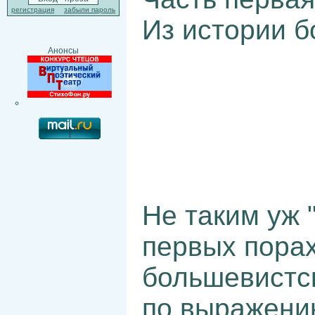
регистрация
забыли пароль
Из истории б
Анонсы
Не таким уж 
первых порах
большевистск
по выражени