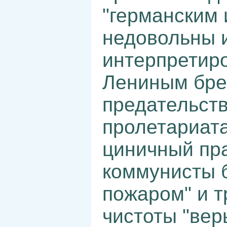
"германским
недовольны 
интерпретир
Лениным брес
предательств
пролетариата
циничный пр
коммунисты 
пожаром" и т
чистоты "вер