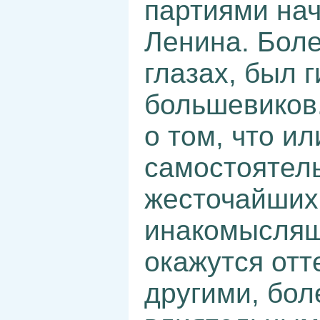
партиями нач
Ленина. Более
глазах, был 
большевиков.
о том, что и
самостоятел
жесточайших
инакомыслящ
окажутся отт
другими, бол