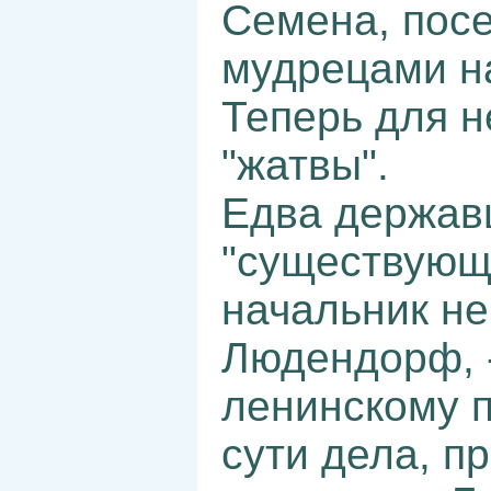
Семена, пос
мудрецами на
Теперь для н
"жатвы".
Едва держав
"существующе
начальник не
Людендорф, 
ленинскому п
сути дела, п