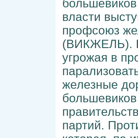
большевиков 
власти выст
профсоюз же
(ВИКЖЕЛЬ). 
угрожая в пр
парализоват
железные дор
большевиков
правительств
партий. Прот