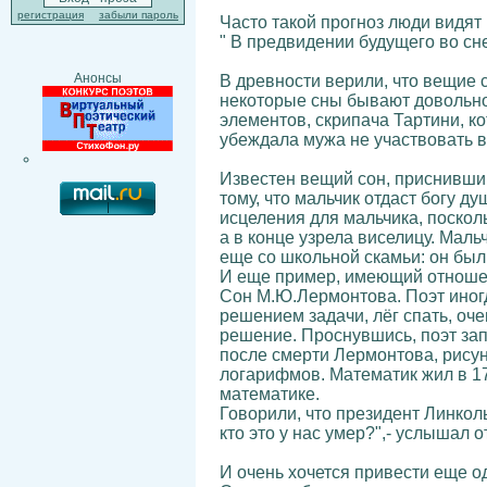
регистрация
забыли пароль
Часто такой прогноз люди видят
" В предвидении будущего во сне
Анонсы
В древности верили, что вещие с
некоторые сны бывают довольно
элементов, скрипача Тартини, к
убеждала мужа не участвовать в
Известен вещий сон, приснивший
тому, что мальчик отдаст богу д
исцеления для мальчика, поскол
а в конце узрела виселицу. Мал
еще со школьной скамьи: он бы
И еще пример, имеющий отношен
Сон М.Ю.Лермонтова. Поэт иногда
решением задачи, лёг спать, оч
решение. Проснувшись, поэт запи
после смерти Лермонтова, рисун
логарифмов. Математик жил в 17
математике.
Говорили, что президент Линколь
кто это у нас умер?",- услышал о
И очень хочется привести еще од