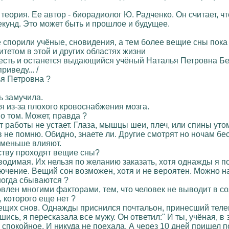
теория. Ее автор - биорадиолог Ю. Радченко. Он считает, 
секунд. Это может быть и прошлое и будущее.
не спорили учёные, сновидения, а тем более вещие сны пока
етом в этой и других областях жизни
 есть и останется выдающийся учёный Наталья Петровна Бе
иведу... /
ья Петровна ?
ль замучила.
я из-за плохого кровоснабжения мозга.
 о том. Может, правда ?
т работы не устает. Глаза, мышцы шеи, плеч, или спины утом
в не помню. Обидно, знаете ли. Другие смотрят но ночам бесп
с меньше влияют.
мству проходят вещие сны?
изводимая. Их нельзя по желанию заказать, хотя однажды я п
ючение. Вещий сон возможен, хотя и не вероятен. Можно най
иногда сбываются ?
овлен многими факторами, тем, что человек не выводит в соз
, которого еще нет ?
вещих снов. Однажды приснился почтальон, принесший тел
шись, я пересказала все мужу. Он ответил:" И ты, учёная, 
спокойное. И никуда не поехала. А через 10 дней пришел п