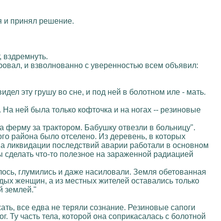
я и принял решение.
, вздремнуть.
ировал, и взволнованно с уверенностью всем объявил:
идел эту грушу во сне, и под ней в болотном иле - мать.
 На ней была только кофточка и на ногах -- резиновые
а ферму за трактором. Бабушку отвезли в больницу".
го района было отселено. Из деревень, в которых
на ликвидации последствий аварии работали в основном
ы сделать что-то полезное на зараженной радиацией
лось, глумились и даже насиловали. Земля обетованная
одых женщин, а из местных жителей оставались только
й землей."
ть, все едва не теряли сознание. Резиновые сапоги
. Ту часть тела, которой она соприкасалась с болотной