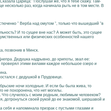
казала Царица: "Послушай же, что я тебе скажу. Там-
ще несколько раз, когда начинала рыть не в том месте. В
стюченко " Верба над омутом ", только что вышедший "в
ельность? И то сущее вне нас? А может быть, это сущее
, умственных или физических особенностей нашего
а, позвонив в Минск.
Днепра. Дедушка надрывно, до хрипоты, звал ее:
я и проверял этими вилами каждое небольшое озеро и
ина.
остался с дедушкой в Прудовице.
тябрьские ночи холодные. И если бы была жива, то
то не похоронена, что нет могилы.
с. Что случилось с моим родным, любимым человеком?
ься, дотронуться своей рукой до ее знакомой, шершавой и
а себя и напоминала призрак с пустыми глазами и