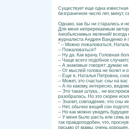
Существует еще одна известная 
безграничное число лет, минут, 
Однако, как бы ни старались и 
Для меня непререкаемым авторит
/необъяснимых явлений/ всегда
журналиста Андрея Ванденко я пр
" -- Можно пожаловаться, Натал
-- Пожаловаться?
-- Ну да. Как врачу. Головная бо
-- Чаще всего подобное случаетс
-- А знакомые говорят: думаю не
-- От мыслей голова не болит и о
-- Еще я, Наталья Петровна, сно
-- Может, это счастье: сны на ва
-- А по какому, интересно, ведо
-- Это такая штука... не воспро
разобралась. Но это скорее искл
-- Значит, совпадение, что сны 
-- Нет, обычно вещий сон подгот
-- Но как можно увидеть будущее
-- У меня было шесть или семь 
так правдоподобен, что, проснув
письмо от мамы, очень хорошее, 