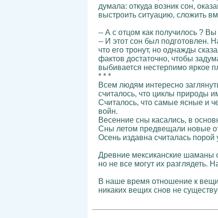
думала: откуда возник сон, ока
выстроить ситуацию, сложить вм
-- А с отцом как получилось ? В
-- И этот сон был подготовлен. 
что его тронут, но однажды сказа
фактов достаточно, чтобы задума
выбивается нестерпимо яркое пл
* * *
Всем людям интересно заглянуть
считалось, что циклы природы и
Считалось, что самые ясные и че
войн.
Весенние сны касались, в основ
Сны летом предвещали новые от
Осень издавна считалась порой 
Древние мексиканские шаманы сч
но не все могут их разглядеть. 
В наше время отношение к вещи
никаких вещих снов не существуе