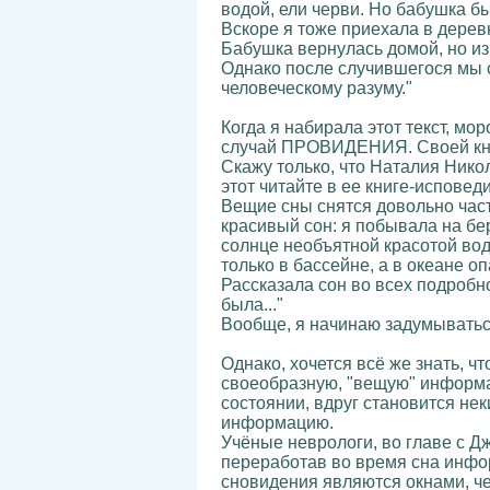
водой, ели черви. Но бабушка б
Вскоре я тоже приехала в дерев
Бабушка вернулась домой, но из
Однако после случившегося мы с
человеческому разуму."
Когда я набирала этот текст, мо
случай ПРОВИДЕНИЯ. Своей книг
Скажу только, что Наталия Нико
этот читайте в ее книге-исповеди.
Вещие сны снятся довольно час
красивый сон: я побывала на бе
солнце необъятной красотой вод
только в бассейне, а в океане опа
Рассказала сон во всех подробно
была..."
Вообще, я начинаю задумываться
Однако, хочется всё же знать, ч
своеобразную, "вещую" информа
состоянии, вдруг становится не
информацию.
Учёные неврологи, во главе с Д
переработав во время сна инфо
сновидения являются окнами, ч