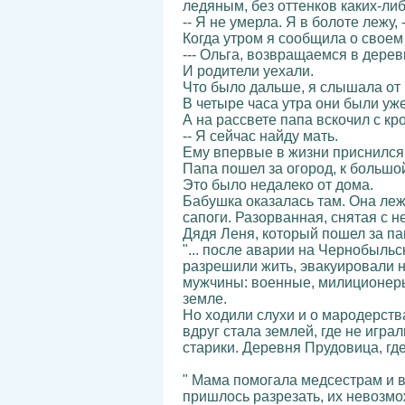
ледяным, без оттенков каких-либ
-- Я не умерла. Я в болоте лежу,
Когда утром я сообщила о своем
--- Ольга, возвращаемся в дерев
И родители уехали.
Что было дальше, я слышала от 
В четыре часа утра они были уже 
А на рассвете папа вскочил с кр
-- Я сейчас найду мать.
Ему впервые в жизни приснился 
Папа пошел за огород, к большой
Это было недалеко от дома.
Бабушка оказалась там. Она лежа
сапоги. Разорванная, снятая с н
Дядя Леня, который пошел за па
"... после аварии на Чернобыль
разрешили жить, эвакуировали н
мужчины: военные, милиционеры,
земле.
Но ходили слухи и о мародерств
вдруг стала землей, где не игр
старики. Деревня Прудовица, гд
" Мама помогала медсестрам и в
пришлось разрезать, их невозмо