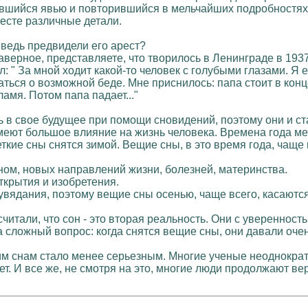
завшийся явью и повторившийся в мельчайших подробностях
есте различные детали.
ы ведь предвидели его арест?
Наверное, представляете, что творилось в Ленинграде в 1937
л: " За мной ходит какой-то человек с голубыми глазами. Я 
ться о возможной беде. Мне приснилось: папа стоит в конце
амя. Потом папа падает..."
 в свое будущее при помощи сновидений, поэтому они и ста
меют большое влияние на жизнь человека. Времена года мен
ткие сны снятся зимой. Вещие сны, в это время года, чаще
ном, новых направлений жизни, болезней, материнства.
крытия и изобретения.
увядания, поэтому вещие сны осенью, чаще всего, касаютс
итали, что сон - это вторая реальность. Они с уверенност
На сложный вопрос: когда снятся вещие сны, они давали очень
м снам стало менее серьезным. Многие ученые неоднократн
т. И все же, не смотря на это, многие люди продолжают ве