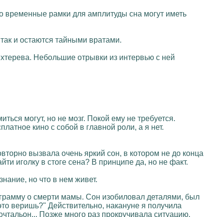
что временные рамки для амплитуды сна могут иметь
 так и остаются тайными вратами.
хтерева. Небольшие отрывки из интервью с ней
иться могут, но не мозг. Покой ему не требуется.
латное кино с собой в главной роли, а я нет.
овторно вызвала очень яркий сон, в котором не до конца
ти иголку в стоге сена? В принципе да, но не факт.
нание, но что в нем живет.
еграмму о смерти мамы. Сон изобиловал деталями, был
в это веришь?" Действительно, накануне я получила
очтальон... Позже много раз прокручивала ситуацию,