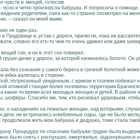
о чувств и эмоций, голосом.
 -- ясно и четко произнесла бабушка. И попросила о помощи.
 видении родителям, папа как-то странно посмотрел на мен
ню, -- сказал он моей маме.
них не один раз.
в Прудовице и, устав с дороги, прилегли, пока не рассветет
овати, словно его кто-то чем-то очень удивил или даже шок
вещий сон, и он в этот сон поверил.
 груше-дичке у дороги, за которой начиналось болото. Он ув
ла без сознания у самого берега в грязной болотной жиже.
ее юбка валялась в стороне.
пой, потрясенный увиденным, с криком и плачем побежал н
ской атомной станции более половины территории Брагинско
а какое-то время всех молодых женщин и детей. В районе 
 шофёры. Спасибо им, тем, кто рисковал здоровьем, чтоб
ах, о нападениях на пожилых женщин, над которыми, случа
али дети, не встречались влюбленные пары, где не было мол
е продолжали жить мои бабушка и дедушка, тоже стала тако
рачу. Процедуру по спасению бабушки трудно было выдержа
жно было снять с распухших, омертвелых, задохнувшихся ног