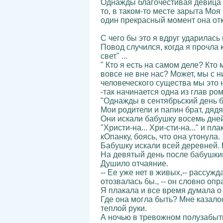
Однажды благочестивая девица у
то, в таком-то месте зарыта Моя
один прекрасный момент она отк
С чего бы это я вдруг ударилас
Повод случился, когда я прочла
свет" ...
" Кто я есть на самом деле? Кто
вовсе не вне нас? Может, мы с 
человеческого существа мы это 
-так начинается одна из глав р
"Однажды в сентябрьский день б
Мои родители и папин брат, дядя
Они искали бабушку восемь дней
"Христи-на... Хри-сти-на..." и 
кОпанку, боясь, что она утонула.
Бабушку искали всей деревней. 
На девятый день после бабушкин
Душило отчаяние.
-- Ее уже нет в живых,-- рассуж
отозвалась бы., -- он словно оп
Я плакала и все время думала 
Где она могла быть? Мне казалос
теплой руки.
А ночью в тревожном полузабыть