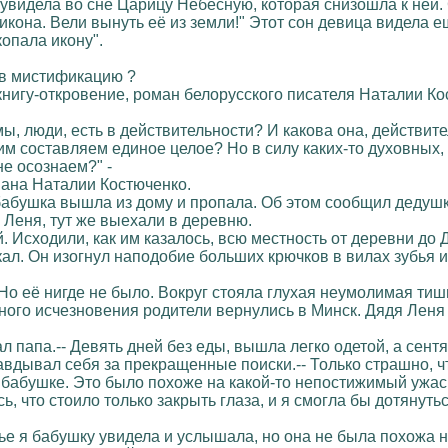
видела во сне Царицу Небесную, которая снизошла к ней. С
 икона. Вели вынуть её из земли!" Этот сон девица видела е
опала икону".
ь в мистификацию ?
 книгу-откровение, роман белорусского писателя Наталии Ко
 мы, люди, есть в действительности? И какова она, действит
ним составляем единое целое? Но в силу каких-то духовных
не осознаем?" -
омана Наталии Костюченко.
абушка вышла из дому и пропала. Об этом сообщил дедушк
 Леня, тут же выехали в деревню.
. Исходили, как им казалось, всю местность от деревни до 
плакал. Он изогнул наподобие больших крючков в вилах зубь
Но её нигде не было. Вокруг стояла глухая неумолимая тиш
ого исчезновения родители вернулись в Минск. Дядя Леня 
дал папа.-- Девять дней без еды, вышла легко одетой, а сен
равдывал себя за прекращенные поиски.-- Только страшно, ч
о бабушке. Это было похоже на какой-то непостижимый ужа
ь, что стоило только закрыть глаза, и я смогла бы дотянут
е я бабушку увидела и услышала, но она не была похожа н