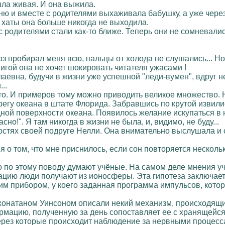
ыла живая. И она выжила.
ню и вместе с родителями выхаживала бабушку, а уже через
 хаты она больше никогда не выходила.
 родителями стали как-то ближе. Теперь они не сомневалис
роз пробирал меня всю, пальцы от холода не слушались... Н
ой она не хочет шокировать читателя ужасами !
лаевна, будучи в жизни уже успешной "леди-вумен", вдруг 
..
то. И примеров тому можно приводить великое множество. 
регу океана в штате Флорида. Забравшись по крутой извили
ной поверхности океана. Появилось желание искупаться в н
сно!". Я там никогда в жизни не была, и, видимо, не буду...
стях своей подруге Нелли. Она внимательно выслушала и ска
 о том, что мне приснилось, если сон повторяется несколь
то по этому поводу думают учёные. На самом деле мнения уч
цию люди получают из ионосферы. Эта гипотеза заключаетс
ким прибором, у коего заданная программа импульсов, кот
жонатаном Уинсоном описали некий механизм, происходящий
рмацию, полученную за день сопоставляет ее с хранящейс
ерез которые происходит наблюдение за нервными процесс