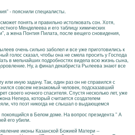
ния" - пояснили специалисты.
 сможет понять и правильно истолковать сон. Хотя,
естного Менделеева и его таблицу химических
и", а жена Понтия Пилата, после вещего сновидения,
леев очень сильно заболел и все уже приготовились к
нный голос сказал, чтобы она не смела просить у Господа
Мать в мельчайших подробностях видела всю жизнь сына,
здоровление. Ну, а финал декабриста Рылеева знают все
 или иную задачу. Так, один раз он не справился с
иснился совсем незнакомый человек, подсказавший
ет своего ночного спасителя. Спустя несколько лет, уже
Джона Непера, который считается создателем
ряли, что поэт никогда не слышал о выдающемся
б, покоящийся в Белом доме. На вопрос президента " А
ней его убили.
 появление иконы Казанской Божией Матери --