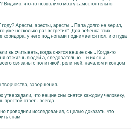
? Видимо, что-то позволило мозгу самостоятельно
 году? Аресты, аресты, аресты... Папа долго не верил,
его уже несколько раз встретил". Для ребенка этих
 коридора, у него под ногами поднимается пол, и оттуда
ли высчитывать, когда снятся вещие сны.. Когда-то
яют жизнь людей а, следовательно -- и их сны.
 всего связаны с политикой, религией, началом и концом
я творчества, завершения.
ью утверждали, что вещие сны снятся каждому человеку,
 простой ответ - всегда.
о проводили исследования, с целью доказать, что
рить снам.