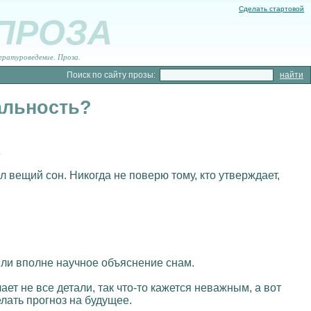
Сделать стартовой
 ПРОЗА
ературоведение. Проза.
Поиск по сайту прозы:
альность?
о
л вещий сон. Никогда не поверю тому, кто утверждает,
шли вполне научное объяснение снам.
ет не все детали, так что-то кажется неважным, а вот
ать прогноз на будущее.