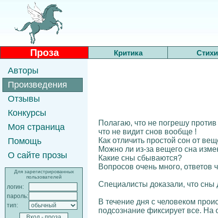
Проза
Критика
Стихи
Авторы
Произведения
Отзывы
Конкурсы
Полагаю, что не погрешу против 
Моя страница
что не видит снов вообще !
Как отличить простой сон от вещ
Помощь
Можно ли из-за вещего сна изме
О сайте прозы
Какие сны сбываются?
Вопросов очень много, ответов че
Для зарегистрированных
пользователей
Специалисты доказали, что сны 
логин:
пароль:
В течение дня с человеком проис
тип:
подсознание фиксирует все. На