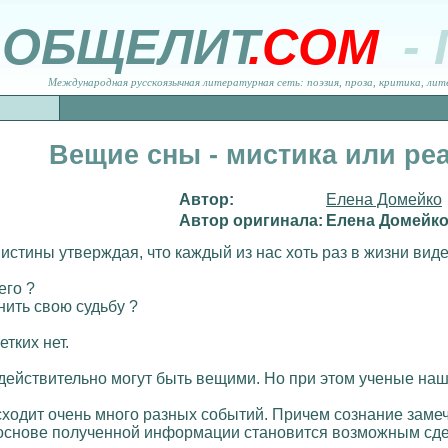
ОБЩЕЛИТ
.COM
-
Международная русскоязычная литературная сеть: поэзия, проза, критика, лит
Вещие сны - мистика или ре
Автор:
Елена Домейко
Автор оригинала:
Елена Домейк
истины утверждая, что каждый из нас хоть раз в жизни виде
его ?
нить свою судьбу ?
тких нет.
действительно могут быть вещими. Но при этом ученые на
ходит очень много разных событий. Причем сознание замеча
 основе полученной информации становится возможным сдел