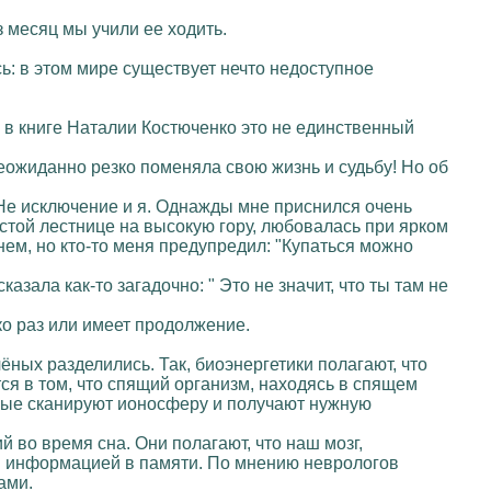
 месяц мы учили ее ходить.
ь: в этом мире существует нечто недоступное
о в книге Наталии Костюченко это не единственный
неожиданно резко поменяла свою жизнь и судьбу! Но об
Не исключение и я. Однажды мне приснился очень
стой лестнице на высокую гору, любовалась при ярком
ем, но кто-то меня предупредил: "Купаться можно
зала как-то загадочно: " Это не значит, что ты там не
ко раз или имеет продолжение.
ёных разделились. Так, биоэнергетики полагают, что
я в том, что спящий организм, находясь в спящем
орые сканируют ионосферу и получают нужную
 во время сна. Они полагают, что наш мозг,
я информацией в памяти. По мнению неврологов
ами.