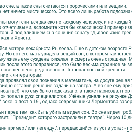
 во сне, а такие сны считаются пророческими или вещими.
 нет ничего мистического. Это всего лишь работа подсозна
ны могут сниться далеко не каждому человеку, и не каждый
 отчетливыми, вспомните хотя бы классический пример изв
оторый под влиянием сна сочинил сонату "Дьявольские трел
 казни Христа.
ся матери декабриста Рылеева. Еще в детском возрасте Ры
ушу. Но вот его мать увидела вещий сон, в котором таинстве
ьку жизнь ему суждена тяжелая, а смерть очень страшная. 
ьчик после этого поправился, что было весьма странное вы
л повешен непосредственно в Петропавловской крепости.
ие к литераторам:
 проявлял свои познания в математике, на досуге решая ту
евидно оставив решение задачи на завтра. А во сне ему пр
сал всё, что ему было подсказано, а также нарисовал портр
ок попал в руки специалистов. Учёные узнали на рисунке 
 веке, а поэт в 19 , однако современники Лермонтова заве
н перед тем, как быть убитым видел сон. Во сне видел гро
твет: "Президент, которого застрелили в театре". Через 10 д
ин пример / или легенду /, передающийся из уст в уста : -