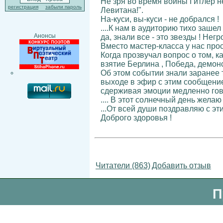
Не зря во время войны Гитлер не
регистрация
забыли пароль
Левитана!".
На-куси, вы-куси - не добрался !
....К нам в аудиторию тихо зашел
Анонсы
да, знали все - это звезды ! Не
Вместо мастер-класса у нас прос
Когда прозвучал вопрос о том, к
взятие Берлина , Победа, демонс
Об этом событии знали заранее т
выходе в эфир с этим сообщение
сдерживая эмоции медленно гово
.... В этот солнечный день жел
...От всей души поздравляю с э
Доброго здоровья !
Читатели (863)
Добавить отзыв
П