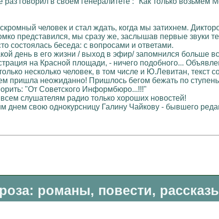
 раз говорил в своем генералитете : "Как только возьмем М
 скромный человек и стал ждать, когда мы затихнем. Дикторо
громко представился, мы сразу же, заслышав первые звуки те
то состоялась беседа: с вопросами и ответами.
акой день в его жизни / выход в эфир/ запомнился больше в
трация на Красной площади, - ничего подобного... Объявле
олько несколько человек, в том числе и Ю.Левитан, текст с
м пришла неожиданно! Пришлось бегом бежать по ступеньк
рить: "От Советского Информбюро...!!!"
аю всем слушателям радио только хороших новостей!
тим днем свою однокурсницу Галину Чайкову - бывшего ред
роза: романы, повести, рассказ