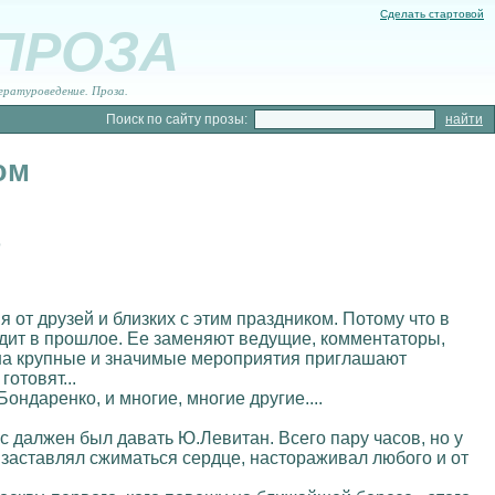
Сделать стартовой
 ПРОЗА
ературоведение. Проза.
Поиск по сайту прозы:
ом
о
 от друзей и близких с этим праздником. Потому что в
одит в прошлое. Ее заменяют ведущие, комментаторы,
ня на крупные и значимые мероприятия приглашают
отовят...
Бондаренко, и многие, многие другие....
 далжен был давать Ю.Левитан. Всего пару часов, но у
 заставлял сжиматься сердце, настораживал любого и от