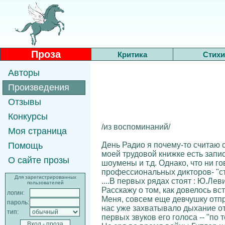
Проза
Критика
Стихи
Авторы
Произведения
Отзывы
Конкурсы
/из воспоминаний/
Моя страница
День Радио я почему-то считаю 
Помощь
моей трудовой книжке есть запи
О сайте прозы
шоумены и т.д. Однако, что ни 
профессиональных дикторов- "ста
Для зарегистрированных
....В первых рядах стоят : Ю.Лев
пользователей
Расскажу о том, как довелось вс
логин:
Меня, совсем еще девчушку отпр
пароль:
нас уже захватывало дыхание от
тип:
первых звуков его голоса -- "по