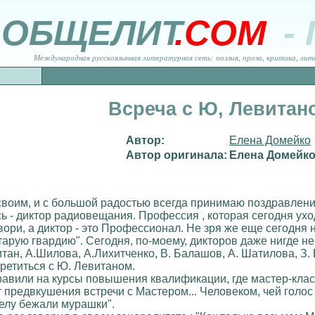
ОБЩЕЛИТ
.COM
-
Международная русскоязычная литературная сеть: поэзия, проза, критика, лит
Всреча с Ю, Левитан
Автор:
Елена Домейко
Автор оригинала:
Елена Домейк
своим, и с большой радостью всегда принимаю поздравления
сь - диктор радиовещания. Профессия , которая сегодня ух
говори, а диктор - это Профессионал. Не зря же еще сегод
рую гвардию". Сегодня, по-моему, дикторов даже нигде не г
итан, А.Шилова, А.Лихитченко, В. Балашов, А. Шатилова, З. 
третиться с Ю. Левитаном.
авили на курсы повышения квалификации, где мастер-класс
 предвкушения встречи c Мастером... Человеком, чей голос
 телу бежали мурашки".