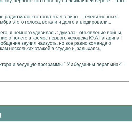
оскву, первого, кого повешу на ближайшей березе - этого
в радио мало кто тогда знал в лицо... Телевизионных -
мбра этого голоса, встали и долго аплодировали...
сего, я немного удивилась : думала - объявление войны,
ние о полете в космос первого человека Ю.А.Гагарина !
ообщения заучил наизусть, но все равно команда о
ам нескольких этажей в студию и, задыхаясь,
актора и ведущую программы " У абедзенны перапынак" !
ы