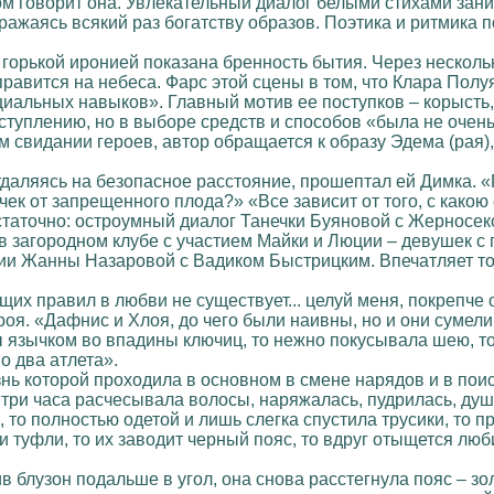
вом говорит она. Увлекательный диалог белыми стихами зан
ражаясь всякий раз богатству образов. Поэтика и ритмика
 горькой иронией показана бренность бытия. Через нескольк
равится на небеса. Фарс этой сцены в том, что Клара Полуя
иальных навыков». Главный мотив ее поступков – корысть
еступлению, но в выборе средств и способов «была не очен
м свидании героев, автор обращается к образу Эдема (рая
тдаляясь на безопасное расстояние, прошептал ей Димка. 
чек от запрещенного плода?» «Все зависит от того, с како
таточно: остроумный диалог Танечки Буяновой с Жерносеко
в загородном клубе с участием Майки и Люции – девушек с
ии Жанны Назаровой с Вадиком Быстрицким. Впечатляет то
щих правил в любви не существует... целуй меня, покрепче
оя. «Дафнис и Хлоя, до чего были наивны, но и они сумели 
 язычком во впадины ключиц, то нежно покусывала шею, то 
о два атлета».
нь которой проходила в основном в смене нарядов и в поис
три часа расчесывала волосы, наряжалась, пудрилась, души
 то полностью одетой и лишь слегка спустила трусики, то пр
 и туфли, то их заводит черный пояс, то вдруг отыщется лю
ив блузон подальше в угол, она снова расстегнула пояс – з