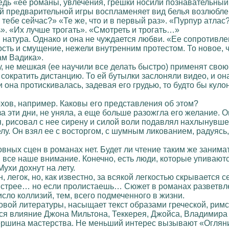
едь «ее романы, увлечения, грешки носили познавательный
 предварительной игры воспламеняет вид белья возлюбленн
 тебе сейчас?» «Те же, что и в первый раз». «Пурпур атлас
ь». «Их лучше трогать». «Смотреть и трогать…»
натура. Однако и она не чуждается любви. «Ее сопротивле
ть и смущение, нежели внутренним протестом. То новое, что
ам Вадика».
, не мешкая (ее научили все делать быстро) применят сво
сократить дистанцию. То ей бутылки заслоняли видео, и она
 она протискивалась, задевая его грудью, то будто бы кулон
хов, например. Каковы его представления об этом?
за эти дни, не уняла, а еще больше разожгла его желание. О
ся, рисовал с нее сирену и силой воли подавлял нахлынувш
лу. Он взял ее с восторгом, с шумным ликованием, радуясь,
овных сцен в романах нет. Будет ли чтение таким же занима
все наше внимание. Конечно, есть люди, которые упиваются 
Мухи дохнут на лету.
легок, но, как известно, за всякой легкостью скрывается с
ыстрее… но если пролистаешь… Сюжет в романах разветвле
сло коллизий, тем, всего подмеченного в жизни.
овой литературы, насыщает текст образами греческой, рим
тся влияние Джона Мильтона, Теккерея, Джойса, Владимира
ершина мастерства. Не меньший интерес вызывают «Оглянис