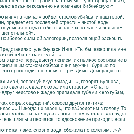
имает несколько страниц. К этому месту возвращаешься,
 повествования косвенно напоминают библейскую «
о минут в комнату войдет стрелок-убийца, и наш герой,
н, предмет его последней страсти – чистой воды
, неуемная жажда выбиться наверх, к славе и большим
ь щепетильной».
), наиболее сильной аллегории, позволяющей раскрыть
«Представила», улыбнулась Инга. «Ты бы позволила мне
ю силой тебя терзает змей…»
м в цирке перед выступлением, их пылкое состязание в
 приличным стажем соблазнения мужчин, бурные по
, что происходит во время встреч Димы Доморацкого с
 обнимай, попробуй вкус помады…», говорит Буянова,
это сделать, едва их охватила страсть». «Она то
вдруг неистово и жадно припадала губами к его губам,
ках острых ощущений, совсем другая тактика:
лась… Никогда не знаешь, что взбредет им в голову. То
осят, чтобы ты натянула сапоги, то им кажется, что будет
битель шляпы и перчаток, то вдохновение приходит, если
олотистая ламе, словно вода, сбежала по коленям…» А