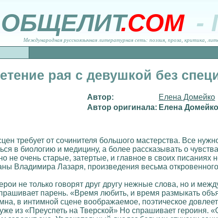
ОБЩЕЛИТ
.COM
-
Международная русскоязычная литературная сеть: поэзия, проза, критика, лит
етение рая с девушкой без спе
Автор:
Елена Домейко
Автор оригинала:
Елена Домейк
цен требует от сочинителя большого мастерства. Все нужно
ся в биологию и медицину, а более рассказывать о чувствах
 не очень старые, затертые, и главное в своих писаниях н
аны Владимира Лазаря, произведения весьма откровенного
ерои не только говорят друг другу нежные слова, но и межд
спрашивает парень. «Время любить, и время размыкать объя
мна, в интимной сцене воображаемое, поэтическое довлеет
уже из «Преуспеть на Тверской» Но спрашивает героиня. «О 