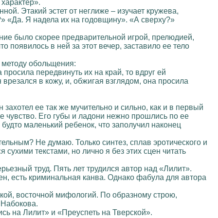
 характер».
ой. Этакий эстет от неглиже – изучает кружева,
?» «Да. Я надела их на годовщину». «А сверху?»
ние было скорее предварительной игрой, прелюдией,
 появилось в ней за этот вечер, заставило ее тело
ю методу обольщения:
 просила передвинуть их на край, то вдруг ей
 врезался в кожу, и, обжигая взглядом, она просила
н захотел ее так же мучительно и сильно, как и в первый
ее чувство. Его губы и ладони нежно прошлись по ее
 будто маленький ребенок, что заполучил наконец
тельным? Не думаю. Только синтез, сплав эротического и
сухими текстами, но лично я без этих сцен читать
ерьезный труд. Пять лет трудился автор над «Лилит».
н, есть криминальная канва. Однако фабула для автора
ской, восточной мифологий. По образному строю,
 Набокова.
ь на Лилит» и «Преуспеть на Тверской».