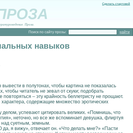
Сделать стартовой
 ПРОЗА
ературоведение. Проза.
Поиск по сайту прозы:
циальных навыков
о
 вывести в полутонах, чтобы картина не показалась
, чтобы читатель не зевал от скуки; подобрать
е повторяться – эту крайность беллетристу не прощают.
 характера, содержащие множество эротических
у делом, успевают цитировать великих. «Помнишь, что
тия», неточно, но все же вспоминает девушка, флиртуя
 над суетным, земным.
да, я вижу», отвечает он. «Что делать мне?» «Пасти