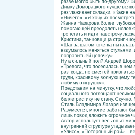
разве могло быть по-другому? В
Димку Доморацкого лучше всякой
разглаживает складки. «Какие на
«Ничего». «Я хочу их посмотрет
Жанна Назарова более глубокая 
помогающей преодолеть неловкос
трепетать и идти навстречу ласк
Кристина, танцовщица стрип-шоу
«Шаг за шагом кокетка пыталась 
вздумалось меняться стульями, и
поправить ей цепочку».
Ну а сильный пол? Андрей Шоро
«Тревога, что поселилась в нем 
раз, когда, не смея ей признать
груди, красивому волнующему те
любимую игрушку».
Представим на минутку, что люб
социального поглощают целиком 
беллетристику не стану. Скучно. 
Стиль Владимира Лазаря изящен, 
Разумеется, многие работают б
лишь повод вложить огромное чи
Автор использует весь опыт мир
внутренней структуре угадывае
«Улисс», «Потерянный рай» – в