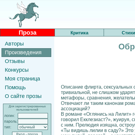
Проза
Критика
Стихи
Авторы
Обр
Произведения
Отзывы
Конкурсы
Моя страница
Описание флирта, сексуальных с
Помощь
тривиальной, не слишком ударять
О сайте прозы
метафоры, сравнения, желательно
Отвечают ли таким канонам ром
Для зарегистрированных
ассоциаций?
пользователей
В романе «Оглянись на Лилит» г
логин:
говорил Екклезиаст?», жуируя, 
пароль:
с ним. Прелюдия изящна, остроу
тип:
«Ты видишь лилии в саду?» Это 