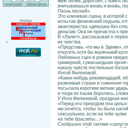
меж лилий, дорогой», с кокетст
регистрация
забыли пароль
вчитываешься вновь и вновь, по
Песнь песней».
Это ключевая сцена, в которой с
Анонсы
испытав физический подъем, отп
авантюристка «девушка без спец
деньгам. Она не причастна к пр
В «Лилит», рассказывая о перво
их чувства.
«Представь, что мы в Эдеме», о
откусить хотя бы маленький кусо
Любовных сцен в романе предос
гримерной, сумасшедшая оргия 
накалу чувств постельные батал
Ингой Филоновой.
«Каких-нибудь рекомендаций, об
развеивая страхи и сомнения гер
посылала короткие меткие удары
и тогда их языки боролись, словн
У Инги Филоновой, праздная жиз
«Перед его приходом она целых 
им хочется, чтобы ты была нагой,
сексуальнее, если на тебе чулки
на тебе браслеты…»
Сообразно этой тактике «запуст