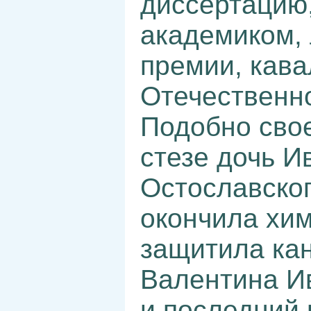
диссертацию
академиком,
премии, кав
Отечественно
Подобно сво
стезе дочь И
Остославско
окончила хим
защитила ка
Валентина И
и последний 