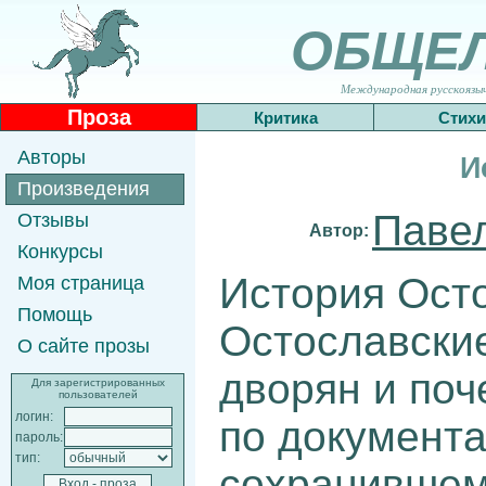
ОБЩЕ
Международная русскоязычн
Проза
Критика
Стихи
Авторы
И
Произведения
Паве
Отзывы
Автор:
Конкурсы
История Ост
Моя страница
Помощь
Остославски
О сайте прозы
дворян и поч
Для зарегистрированных
пользователей
логин:
по документ
пароль:
тип:
сохранившемс