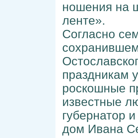
ношения на 
ленте».
Согласно се
сохранившемс
Остославског
праздникам 
роскошные п
известные лю
губернатор и
дом Ивана С