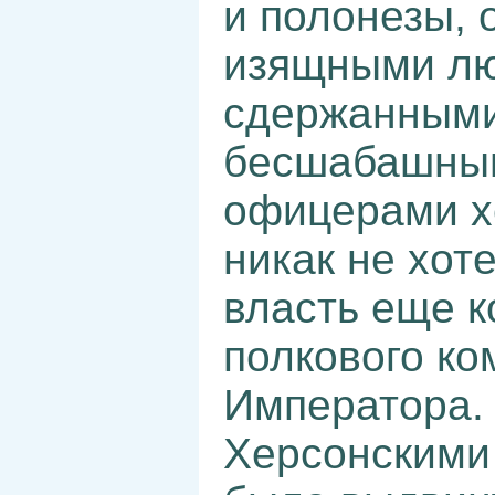
и полонезы, 
изящными лю
сдержанными
бесшабашны
офицерами хе
никак не хот
власть еще к
полкового ко
Императора.
Херсонскими