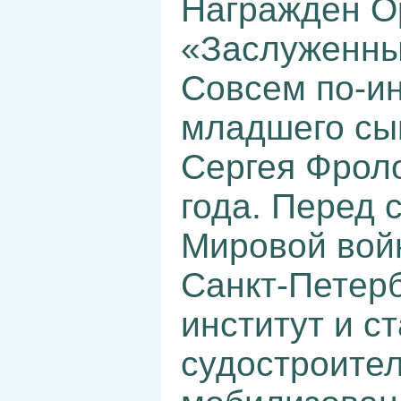
Награжден О
«Заслуженны
Совсем по-и
младшего сын
Сергея Фроло
года. Перед
Мировой вой
Санкт-Петерб
институт и с
судостроител