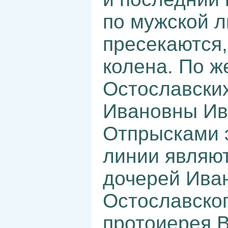
по мужской л
пресекаются,
колена. По ж
Остославски
Ивановны Ив
Отпрысками э
линии являю
дочерей Ива
Остославског
протоиерея 