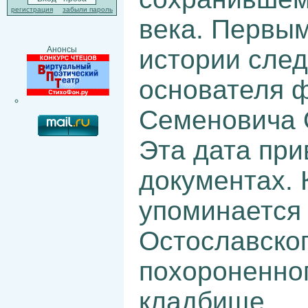
регистрация
забыли пароль
века. Первы
истории след
Анонсы
основателя 
Семеновича О
Эта дата при
документах. 
упоминается 
Остославског
похороненног
кладбище.