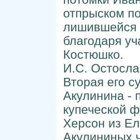
отпрыском п
лишившейся 
благодаря уч
Костюшко.
И.С. Остосла
Вторая его с
Акулинина - 
купеческой 
Херсон из Ел
Акулининых 