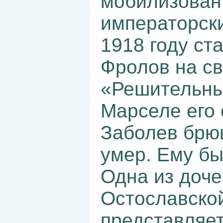
мобилизован
императорски
1918 году ст
Фролов на с
«Решительны
Марселе его 
Заболев брю
умер. Ему бы
Одна из доч
Остославской
представляе