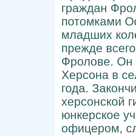
граждан Фро
потомками Ос
младших коле
прежде всего
Фролове. Он 
Херсона в се
года. Законч
херсонской г
юнкерское у
офицером, сл