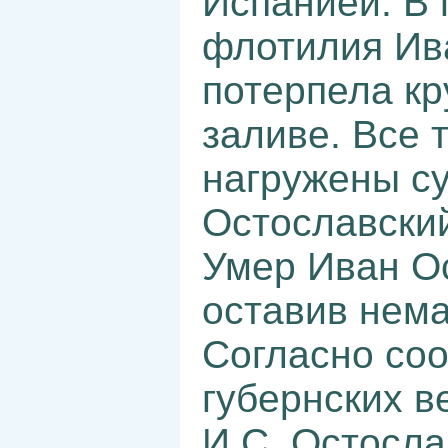
Испанией. В 
флотилия Ив
потерпела к
заливе. Все 
нагружены су
Остославски
Умер Иван Ос
оставив нема
Согласно со
губернских в
И.С. Остосл