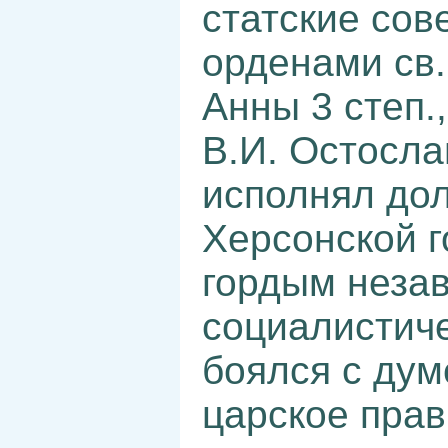
статские сов
орденами св.
Анны 3 степ.,
В.И. Остосла
исполнял дол
Херсонской г
гордым неза
социалистич
боялся с дум
царское прав