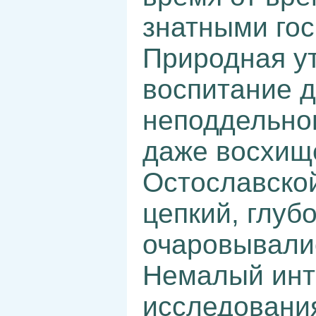
знатными го
Природная у
воспитание д
неподдельног
даже восхищ
Остославско
цепкий, глуб
очаровывали
Немалый инт
исследовани