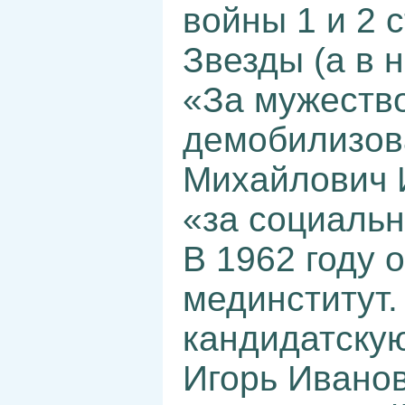
войны 1 и 2 
Звезды (а в 
«За мужество
демобилизов
Михайлович 
«за социаль
В 1962 году 
мединститут.
кандидатскую
Игорь Ивано