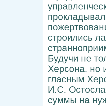
управленчес
прокладывал
пожертвован
строились ла
странноприи
Будучи не то
Херсона, но 
гласным Херс
И.С. Остосл
суммы на нуж