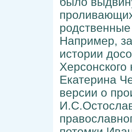
было выдвину
проливающих
родственные
Например, з
истории досо
Херсонского 
Екатерина Ч
версии о пр
И.С.Остослав
православног
потомки Ива