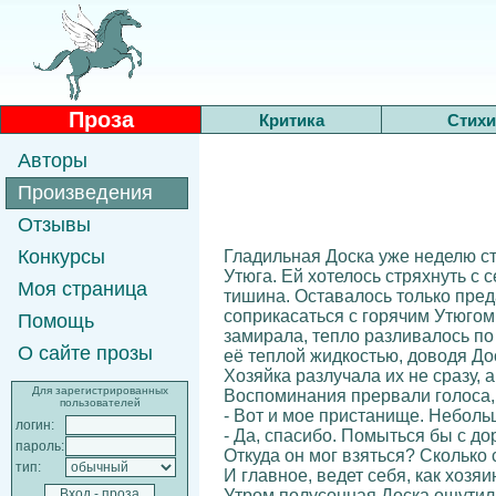
Проза
Критика
Стихи
Авторы
Произведения
Отзывы
Конкурсы
Гладильная Доска уже неделю ст
Утюга. Ей хотелось стряхнуть с 
Моя страница
тишина. Оставалось только пред
соприкасаться с горячим Утюгом
Помощь
замирала, тепло разливалось по
О сайте прозы
её теплой жидкостью, доводя До
Хозяйка разлучала их не сразу, 
Для зарегистрированных
Воспоминания прервали голоса, 
пользователей
- Вот и мое пристанище. Неболь
логин:
- Да, спасибо. Помыться бы с до
пароль:
Откуда он мог взяться? Сколько
тип:
И главное, ведет себя, как хоз
Утром полусонная Доска ощутил