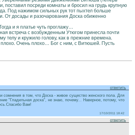
ги, поставил посреди комнаты и бросил на грудь крупную
еда. Под нажимом сильных рук тот пыхтел больше
аги. От досады и разочарования Доска обиженно
Тогда и я платье чуть проглажу…
нная встреча с возбужденным Утюгом принесла почти
у телу и кружило голову, как в прежние времена.
 плохо. Очень плохо… Бог с ним, с Витюшей. Пусть
ответить
и сомнения в том, что Доска - живое существо женского пола. Для
е "Гладильная доска", не знаю, почему... Наверное, потому, что
юсь.Спасибо Вам!
17/10/2011 18:42
ответить