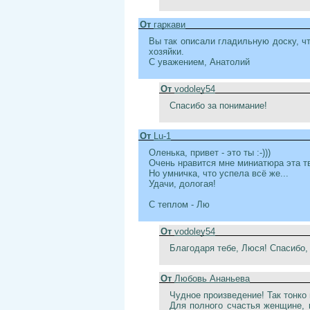
От
гаркави
Вы так описали гладильную доску, ч
хозяйки.
С уважением, Анатолий
От
vodoley54
Спасибо за понимание!
От
Lu-1
Оленька, привет - это ты :-)))
Очень нравится мне миниатюра эта тво
Но умничка, что успела всё же...
Удачи, дологая!
С теплом - Лю
От
vodoley54
Благодаря тебе, Люся! Спасибо, 
От
Любовь Ананьева
Чудное произведение! Так тонко
Для полного счастья женщине, 