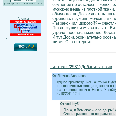
регистрация
забыли пароль
сомнений не осталось – конечно,
мужскую вещь из плотной ткани.
обычного, но Доске доставались 
скрипела, пружиня железными н
Анонсы
-Ты закончил, дорогой? – счастл
После жутких измывательств Вит
утраченное наслаждение. Доска 
И тут Доска окончательно осозн
живет. Она потерпит…
Читатели (2581)
Добавить отзыв
От
Любовь Ананьева
Чудное произведение! Так тонко и де
полного счастья женщине, конечно ж
она - главная героиня. Но и за Хозя
06/10/2011 12:38
От
vodoley54
Люба, и Вам спасибо за добрый 
Очень приятно, что понравилось