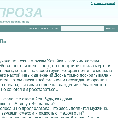
Сделать стартовой
 ПРОЗА
ературоведение. Проза.
Поиск по сайту прозы:
ть
учала по нежным рукам Хозяйки и горячим ласкам
ебованность и полезность, но в квартире стояла мертвая
ь легкую ткань на своей груди, которая почти не мешала
 его настойчивых движений Доска томно поскрипывала и
ыхтел, потом ласкал всё сильнее и неожиданно орошал
сь сначала, вызывая новое наслаждение и блаженство.
ак не хочется им расставаться…
 сюда. Не стесняйся, будь, как дома…
юша. - А где у тебя ванная?
олоса и не предполагала, что здесь появится мужчина.
и звуками, смехом и радостью. Надолго ли?
ь. Уверенными резкими движениями Витюша (теперь