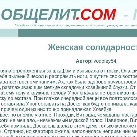
ОБЩЕЛИТ
.COM
-
Международная русскоязычная литературная сеть: поэзия, проза, критика, лит
Женская солидарнос
Автор:
vodoley54
ояла стреноженная за шкафом и изнывала от тоски. Она ск
себя пыльный чехол и распрямить ноги, ощутить свою востр
аваться воспоминаниям. Ах, как было здорово почувствоват
, разглаживающим мелкие складочки хозяйкиной блузки. От
 всему телу и кружило голову. Утюг сначала неторопливо п
ску до экстаза. При глажке очередной вещи всё повторяло
а оставляла Утюг остывать на Доске, как будто понимала, к
причем один из них точно принадлежал Хозяйке.
шое, но вполне уютное. Проходи, Витюша, чемоданы поставь
роги не мешало, - незнакомый мужской голос. Наверное, Вит
 себя помнила, Доска слышала в этом доме только женские г
яин. Странно, но квартира ожила, наполнилась непривычным
а грубые прикосновения чужих рук и мгновенно проснулас