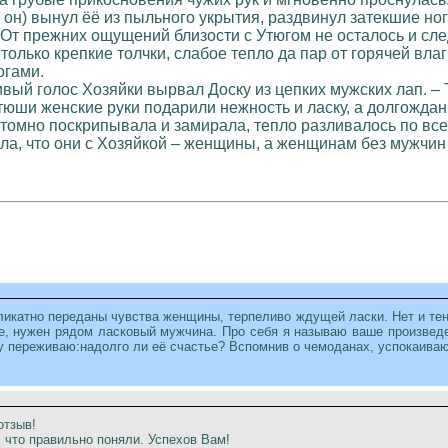
 он) вынул ёё из пыльного укрытия, раздвинул затекшие но
 От прежних ощущений близости с Утюгом не осталось и сл
только крепкие толчки, слабое тепло да пар от горячей вл
огами.
ивый голос Хозяйки вырвал Доску из цепких мужских лап. – 
юши женские руки подарили нежность и ласку, а долгожда
томно поскрипывала и замирала, тепло разливалось по всем
ала, что они с Хозяйкой – женщины, а женщинам без мужчин
ликатно переданы чувства женщины, терпеливо ждущей ласки. Нет и тен
е, нужен рядом ласковый мужчина. Про себя я называю ваше произведени
йку переживаю:надолго ли её счастье? Вспомнив о чемоданах, успокаива
отзыв!
, что правильно поняли. Успехов Вам!