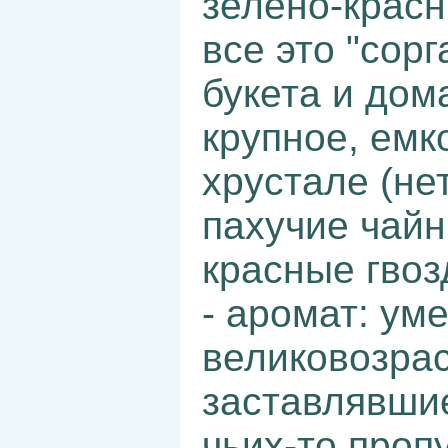
зелено-красн
все это "сор
букета и дом
крупное, емко
хрустале (не
пахучие чайн
красные гвозд
- аромат: уме
великовозра
заставлявшие
чьих-то проп