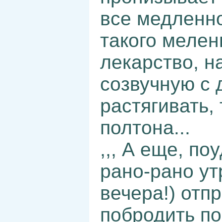
все медленно
такого мелен
лекарство, н
созвучную с 
растягивать,
полтона...
,,, А еще, п
рано-рано ут
вечера!) отп
побродить по