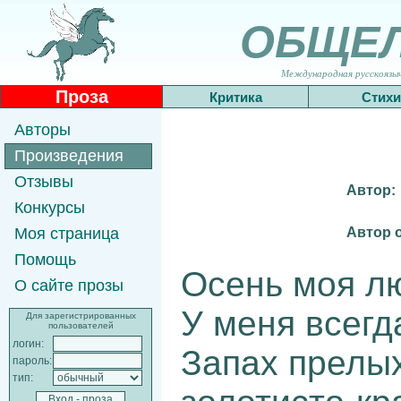
ОБЩЕ
Международная русскоязычн
Проза
Критика
Стихи
Авторы
Произведения
Отзывы
Автор:
Конкурсы
Автор 
Моя страница
Помощь
Осень моя л
О сайте прозы
У меня всегд
Для зарегистрированных
пользователей
логин:
Запах прелых
пароль:
тип: