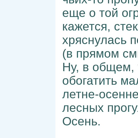
еще о той ог
кажется, сте
хряснулась п
(в прямом см
Ну, в общем, 
обогатить ма
летне-осенн
лесных прогул
Осень.