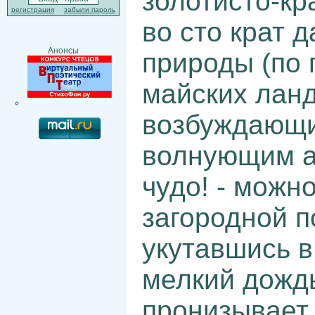
золотисто-кр
регистрация
забыли пароль
во сто крат 
Анонсы
природы (по 
майских ланд
возбуждающи
волнующим а
чудо! - можно
загородной п
укутавшись в
мелкий дождь
пронизывает