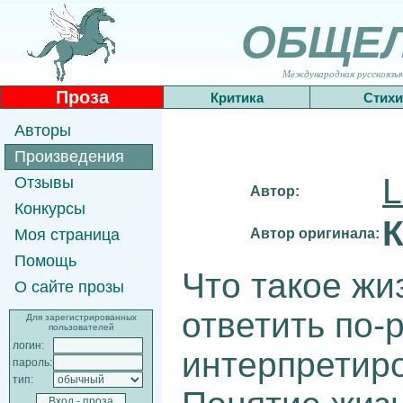
ОБЩЕ
Международная русскоязычн
Проза
Критика
Стихи
Авторы
Произведения
L
Отзывы
Автор:
Конкурсы
К
Автор оригинала:
Моя страница
Помощь
Что такое жи
О сайте прозы
ответить по-
Для зарегистрированных
пользователей
логин:
интерпретир
пароль:
тип: