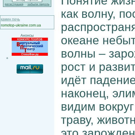
Понятие жиз
регистрация
забыли пароль
как волну, п
камин печь
распростран
romotop-ukraine.com.ua
Анонсы
океане небыт
волны – заро
рост и разви
идёт падение
наконец, эли
видим вокруг
траву, живот
это зарожден