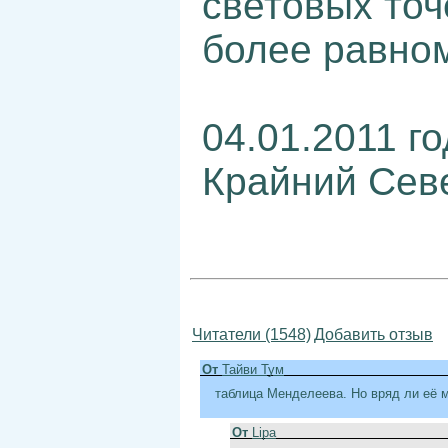
световых точ
более равно
04.01.2011 го
Крайний Сев
Читатели (1548)
Добавить отзыв
От
Тайви Тум
таблица Менделеева. Но вряд ли её 
От
Lipa