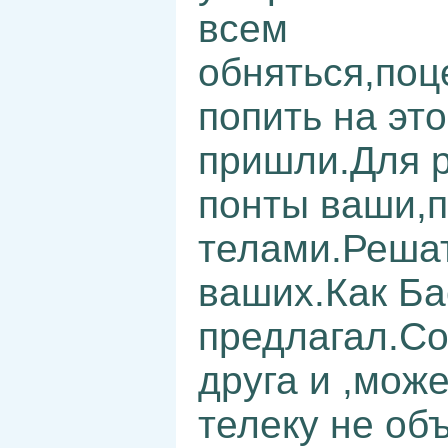
всем
обняться,поц
попить на эт
пришли.Для р
понты ваши,п
телами.Решат
ваших.Как Ба
предлагал.С
друга и ,мож
телеку не о