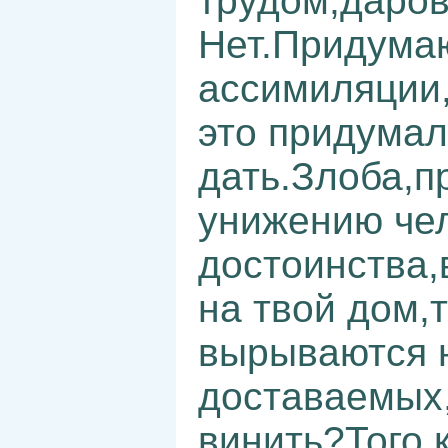
трудом,даро
Нет.Придумаю
ассимиляции,
это придумал
дать.Злоба,п
унижению че
достоинства,
на твой дом,
вырываются н
доставаемых
винить?Того 