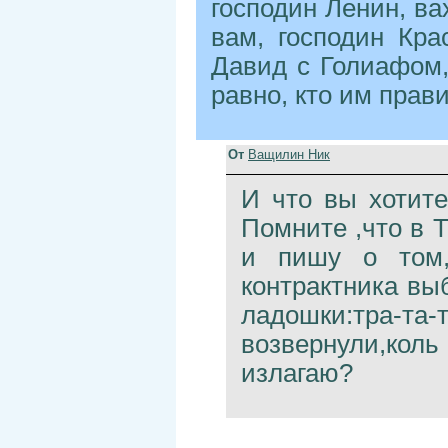
господин Ленин, ва
вам, господин Кра
Давид с Голиафом, 
равно, кто им прави
От
Ващилин Ник
И что вы хотите
Помните ,что в 
и пишу о том,
контрактника вы
ладошки:тра-т
возвернули,ко
излагаю?