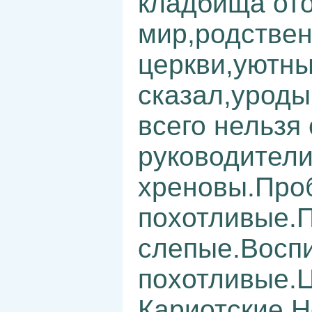
кладбища от
мир,родстве
церкви,уютны
сказал,уроды,
всего нельзя
руководители
хреновы.Про
похотливые.
слепые.Восп
похотливые.
Кариотские.Н