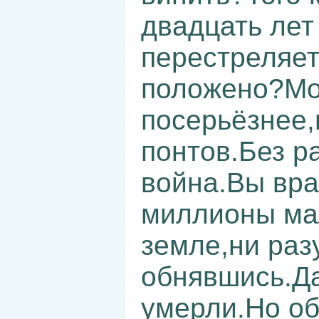
двадцать лет
перестреляет
положено?Мо
посерьёзнее,
понтов.Без р
война.Вы вра
миллионы мал
земле,ни раз
обнявшись.Да
умерли.Но об