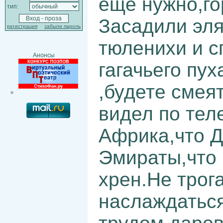
ещё нужно,го
тип:
Засадили эля
регистрация
забыли пароль
тюленихи и с
Анонсы
гагачьего пух
,будете смея
видел по тел
Африка,что Д
Эмираты,что 
хрен.Не трог
наслаждатьс