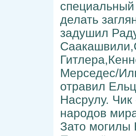
специальный 
делать заглян
задушил Рад
Саакашвили,
Гитлера,Кен
Мерседес/Ил
отравил Ель
Насрулу. Чик
народов мира
Зато могилы 