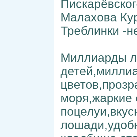
Пискарёвског
Малахова Кур
Треблинки -не
Миллиарды л
детей,милли
цветов,прозр
моря,жаркие 
поцелуи,вкус
лошади,удоб