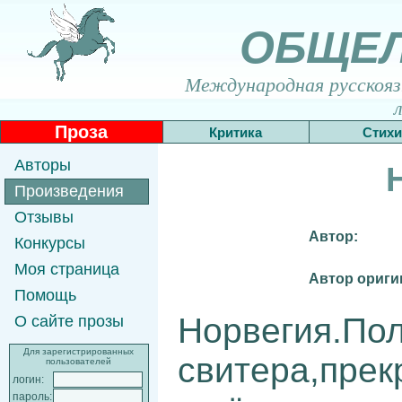
ОБЩЕ
Международная русскоязы
Проза
Критика
Стихи
Авторы
Произведения
Отзывы
Автор:
Конкурсы
Моя страница
Автор ориги
Помощь
Норвегия.По
О сайте прозы
Для зарегистрированных
свитера,пре
пользователей
логин:
пароль: