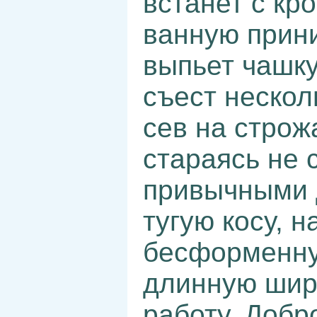
встанет с кр
ванную прин
выпьет чашку
съест нескол
сев на строж
стараясь не 
привычными 
тугую косу, н
бесформенну
длинную широ
работу. Добр