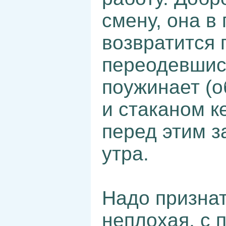
смену, она в
возвратится 
переодевшись
поужинает (о
и стаканом к
перед этим з
утра.
Надо признат
неплохая, с