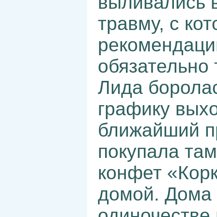
выливались 
травму, с кот
рекомендаций
обязательно 
Лида боролас
графику вых
ближайший п
покупала та
конфет «Корк
домой. Дома 
одиночестве 