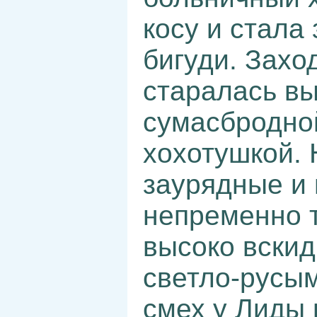
косу и стала
бигуди. Захо
старалась вы
сумасбродно
хохотушкой.
заурядные и
непременно 
высоко вскид
светло-русы
смех у Лиды 