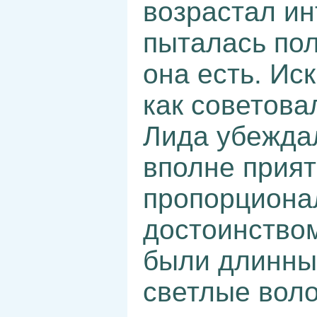
возрастал ин
пыталась пол
она есть. Ис
как советова
Лида убеждал
вполне прият
пропорциона
достоинством
были длинные
светлые воло