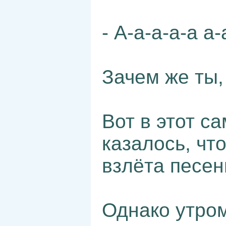
- А-а-а-а-а а-
Зачем же ты
Вот в этот с
казалось, чт
взлёта песе
Однако утром