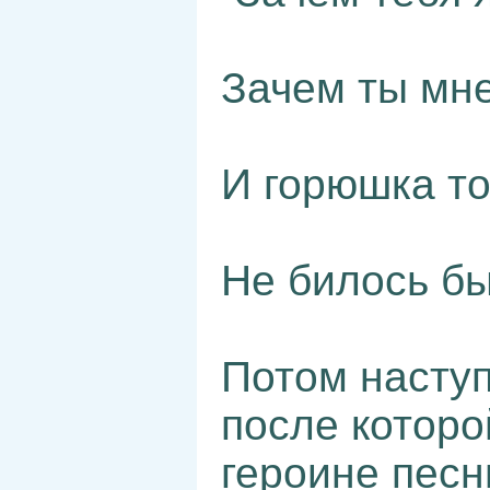
Зачем ты мне
И горюшка то
Не билось бы
Потом насту
после которо
героине песн