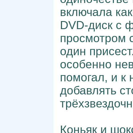
включала ка
DVD-диск с ф
просмотром с
один присест
особенно не
помогал, и к
добавлять ст
трёхзвездочн
Коньяк и шок