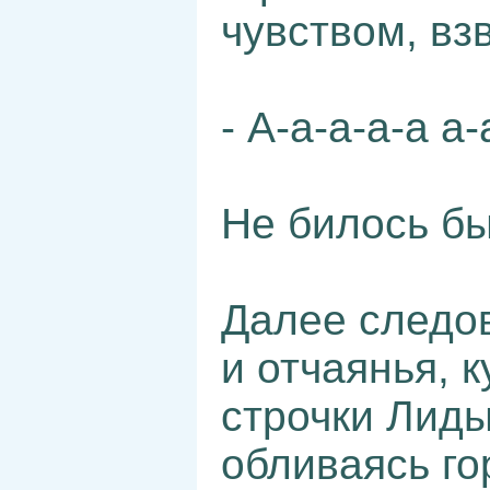
чувством, вз
- А-а-а-а-а а-
Не билось б
Далее следов
и отчаянья, 
строчки Лиды
обливаясь го