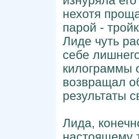
изнуряла его
нехотя проща
парой - трой
Лиде чуть ра
себе лишнего
килограммы 
возвращал о
результаты с
Лида, конечно
настоящему 