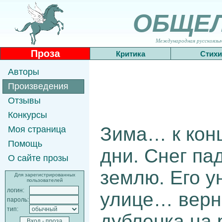
ОБЩЕ
Международная русскоязычн
Проза
Критика
Стихи
Авторы
Произведения
Отзывы
Конкурсы
Зима… к конц
Моя страница
Помощь
дни. Снег па
О сайте прозы
землю. Его у
Для зарегистрированных
пользователей
логин:
улице… верн
пароль:
тип:
дубленка на