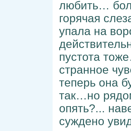
любить… бо
горячая слез
упала на во
действительн
пустота тоже
странное чу
теперь она б
так…но рядо
опять?... нав
суждено увид