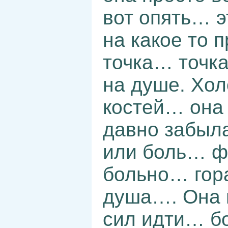
вот опять… э
на какое то
точка… точка
на душе. Хол
костей… она 
давно забыла
или боль… ф
больно… гора
душа…. Она и
сил идти… б