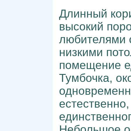
Длинный кори
высокий пор
любителями с
низкими пото
помещение ед
Тумбочка, ок
одновременн
естественно,
единственног
Небольшое о