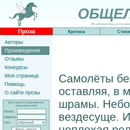
ОБЩЕ
Международная русскоязычн
Проза
Критика
Стихи
Авторы
Произведения
Отзывы
Конкурсы
Самолёты бе
Моя страница
Помощь
оставляя, в 
О сайте прозы
шрамы. Небо
Для зарегистрированных
пользователей
логин:
вездесуще. И
пароль:
тип:
неплохая рел