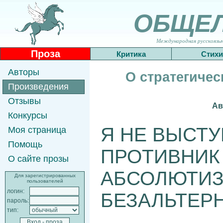
ОБЩЕ
Международная русскоязычн
Проза
Критика
Стихи
Авторы
О стратегичес
Произведения
Отзывы
Ав
Конкурсы
Я НЕ ВЫСТУ
Моя страница
Помощь
ПРОТИВНИК
О сайте прозы
АБСОЛЮТИЗ
Для зарегистрированных
пользователей
логин:
БЕЗАЛЬТЕР
пароль:
тип: