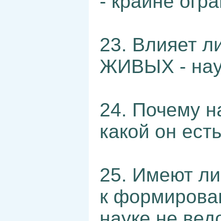
- крайне огр
23. Влияет 
ЖИВЫХ - наук
24. Почему н
какой он есть
25. Имеют л
к формирован
науке не вед