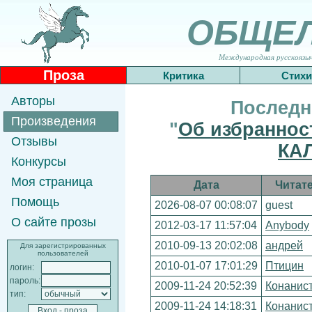
ОБЩЕ
Международная русскоязычн
Проза
Критика
Стихи
Авторы
Последн
Произведения
"
Об избраннос
Отзывы
КА
Конкурсы
Моя страница
Дата
Читат
Помощь
2026-08-07 00:08:07
guest
О сайте прозы
2012-03-17 11:57:04
Anybody
2010-09-13 20:02:08
андрей
Для зарегистрированных
пользователей
2010-01-07 17:01:29
Птицин
логин:
пароль:
2009-11-24 20:52:39
Конанис
тип:
2009-11-24 14:18:31
Конанис