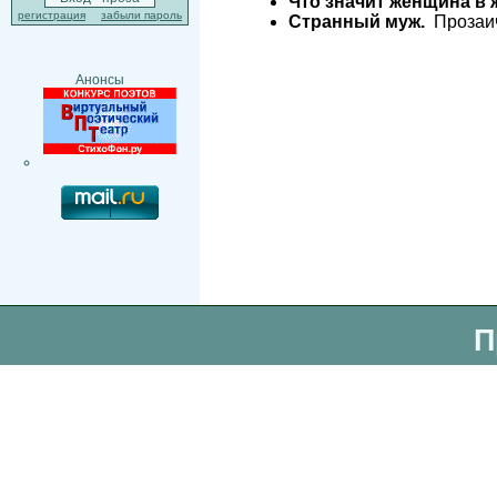
Что значит женщина в
регистрация
забыли пароль
Странный муж.
Прозаич
Анонсы
П