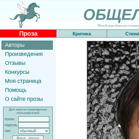
ОБЩЕ
Международная русскоязычн
Проза
Критика
Стихи
Авторы
Произведения
Отзывы
Конкурсы
Моя страница
Помощь
О сайте прозы
Для зарегистрированных
пользователей
логин:
пароль:
тип: