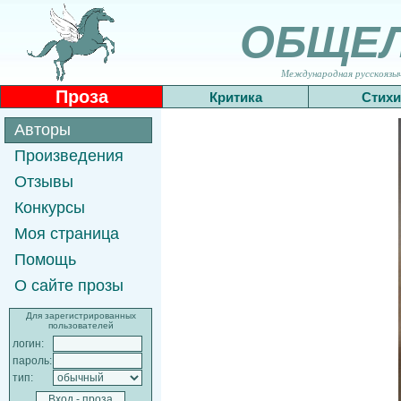
ОБЩЕ
Международная русскоязычн
Проза
Критика
Стихи
Авторы
Произведения
Отзывы
Конкурсы
Моя страница
Помощь
О сайте прозы
Для зарегистрированных
пользователей
логин:
пароль:
тип: