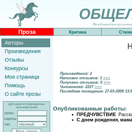
ОБЩЕ
Международная русскоязычн
Проза
Критика
Стихи
Авторы
Произведения
Отзывы
Конкурсы
Произведений: 2
Моя страница
Написано отзывов: 1
>>>
Получено отзывов: 0
>>>
Помощь
Читателей: 2227
>>>
Последнее посещение: 27-03-2009 13:
О сайте прозы
Для зарегистрированных
пользователей
Опубликованные работы:
логин:
ПРЕДЧУВСТВИЕ
Расска
пароль:
С днем рождения, мама!
тип: